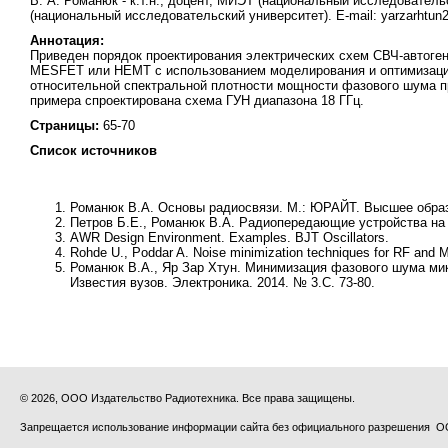
В. А. Романюк - к.т.н., доцент, МИЭТ (национальный исследователь
(национальный исследовательский университет). E-mail: yarzarhtu
Аннотация:
Приведен порядок проектирования электрических схем СВЧ-автоген
MESFET или HEMT с использованием моделирования и оптимизации
относительной спектральной плотности мощности фазового шума пр
примера спроектирована схема ГУН диапазона 18 ГГц.
Страницы:
65-70
Список источников
Романюк В.А.
Основы радиосвязи. М.: ЮРАЙТ. Высшее образ
Петров Б.Е., Романюк В.А.
Радиопередающие устройства на 
AWR Design Environment. Examples. BJT Oscillators.
Rohde U., Poddar A.
Noise minimization techniques for RF and M
Романюк В.А., Яр Зар Хтун
. Минимизация фазового шума мик
Известия вузов. Электроника. 2014. № 3.С. 73-80.
© 2026, ООО Издательство Радиотехника. Все права защищены.
Запрещается использование информации сайта без официального разрешения О