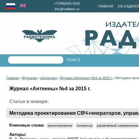
+7(495)625-9241
ГЛАВНАЯ
ОБ ИЗДАТЕ
info@radiotec.ru
Главная
Журналы
«Антенны»
Журнал «Антенны» №4 за 2015 г.
Методика прое
>
>
>
>
Журнал «Антенны» №4 за 2015 г.
Статья в номере:
Методика проектирования СВЧ-генераторов, управл
Ключевые слова:
проектирование
генератор
управляемый напряжением
Авторы: