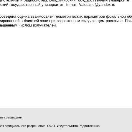
 радиотехники и радиосистем, Владимирский государственный университет
кий государственный университет. E-mail: Valerasic@yandex.ru
оведена оценка взаимосвязи геометрических параметров фокальной обл
ированной в ближней зоне при разреженном излучающем раскрыве. Пок
ньшенным числом излучателей.
права защищены.
без официального разрешения ООО Издательство Радиотехника.