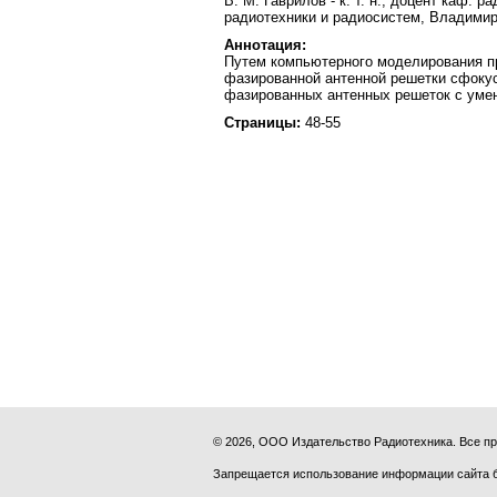
В. М. Гаврилов - к. т. н., доцент каф.
радиотехники и радиосистем, Владимирс
Аннотация:
Путем компьютерного моделирования пр
фазированной антенной решетки сфокус
фазированных антенных решеток с уме
Страницы:
48-55
© 2026, ООО Издательство Радиотехника. Все 
Запрещается использование информации сайта 