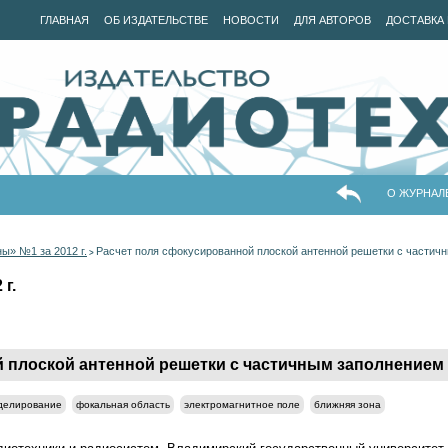
ГЛАВНАЯ
ОБ ИЗДАТЕЛЬСТВЕ
НОВОСТИ
ДЛЯ АВТОРОВ
ДОСТАВКА 
О ЖУРНАЛ
ы» №1 за 2012 г.
Расчет поля сфокусированной плоской антенной решетки с частич
>
г.
 плоской антенной решетки с частичным заполнением
делирование
фокальная область
электромагнитное поле
ближняя зона