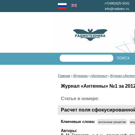
+7(495)625-9241
info@radiotec.ru
Главная
Журналы
«Антенны»
Журнал «Антенн
>
>
>
Журнал «Антенны» №1 за 2012 
Статья в номере:
Расчет поля сфокусированной
Ключевые слова:
антенные решетки
мо
Авторы: