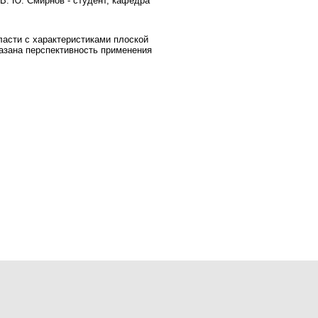
 В. Ю. Смирнов - студент, кафедра
асти с характеристиками плоской
азана перспективность применения