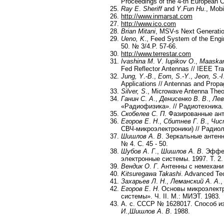
Proceedings of the 4-th European 
Ray E
.
Sheriff
and
Y
.
Fun Hu
., Mob
http://www.inmarsat.com
http://www.ico.com
Brian Mitani
, MSV-s Next Generation
Ueno, K
., Feed System of the Engin
50. № 3/4.P. 57-66.
http://www.terrestar.com
Ivashina
M
.
V
.
Iupikov
O
.,
Maaska
Fed Reflector Antennas // IEEE Tra
Jung, Y
.
-B
.,
Eom, S
.
-Y
.,
Jeon, S
.
-I
Applications // Antennas and Propa
Silver,
S
., Microwave Antenna Theo
Ганин С
.
А
.,
Денисенко В
.
В
.,
Лев
«Радиофизика». // Радиотехника. 
Скобелев С
.
П
. Фазированные ан
Егоров Е
.
Н
.,
Сбитнев Г
.
В
.,
Чис
СВЧ-микроэлектроники) // Радиоло
Шишлов А
.
В
. Зеркальные антен
№ 4. С. 45 - 50.
Шубов А
.
Г
.,
Шишлов А
.
В
. Эффе
электронные системы. 1997. Т. 2.
Вендик О
.
Г
. Антенны с немехани
Kitsuregawa Takashi
. Advanced Tec
Захарьев Л
.
Н
.,
Леманский А
.
А
.,
Егоров Е
.
Н
. Основы микроэлект
системы». Ч. II. М.: МИЭТ. 1983.
А. с. СССР № 1628017. Способ и
И
.,
Шишлов А
.
В
. 1988.