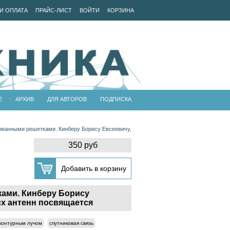
И ОПЛАТА
ПРАЙС-ЛИСТ
ВОЙТИ
КОРЗИНА
Е
АРХИВ
ДЛЯ АВТОРОВ
ПОДПИСКА
ванными решетками. Кинберу Борису Евсеевичу,
350 руб
ами. Кинберу Борису
х антенн посвящается
 контурным лучом
спутниковая связь