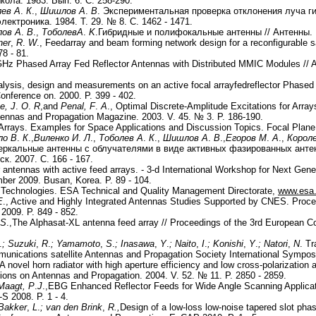
ола. 1983. Вып. 6. С. 258-290.
ев А
.
К
.,
Шишлов А
.
В
. Экспериментальная проверка отклонения луча г
лектроника. 1984. Т. 29. № 8. С. 1462 - 1471.
ов А
.
В
.,
Тоболев
A
.
K
.Гибридные и полифокальные антенны // Антенны. M
ner
,
R
.
W
., Feedarray and beam forming network design for a reconfigurable s
8 - 81.
GHz Phased Array Fed Reflector Antennas with Distributed MMIC Modules // A
nalysis, design and measurements on an active focal arrayfedreflector Phase
onference on. 2000. P. 399 - 402.
e, J
.
O
.
R
,and
Penal, F
.
A
., Optimal Discrete-Amplitude Excitations for Arra
ntennas and Propagation Magazine. 2003. V. 45. № 3. P. 186-190.
 Arrays. Examples for Space Applications and Discussion Topics. Focal Plan
о В
.
К
.,
Виленко И
.
Л
.,
Тоболев А
.
К
.,
Шишлов А
.
В
.,
Егоров М
.
А
.,
Короле
еркальные антенны с облучателями в виде активных фазированных антен
. 2007. С. 166 - 167.
r antennas with active feed arrays. - 3-d International Workshop for Next Gen
er 2009. Busan, Korea. P. 89 - 104.
 Technologies. ESA Technical and Quality Management Directorate,
www.esa.
E
., Active and Highly Integrated Antennas Studies Supported by CNES. Proc
009. P. 849 - 852.
S
.,The Alphasat-XL antenna feed array // Proceedings of the 3rd European 
.
; Suzuki
,
R
.
; Yamamoto
,
S
.
; Inasawa
,
Y
.
; Naito
,
I
.
; Konishi
,
Y
.
; Natori
,
N
. Tr
unications satellite Antennas and Propagation Society International Sympos
 A novel horn radiator with high aperture efficiency and low cross-polarization
tions on Antennas and Propagation. 2004. V. 52. № 11. P. 2850 - 2859.
Maagt
,
P
.
J
.,EBG Enhanced Reflector Feeds for Wide Angle Scanning Applicat
S 2008. P. 1 - 4.
Bakker
,
L
.
; van den Brink
,
R.,
Design of a low-loss low-noise tapered slot phas