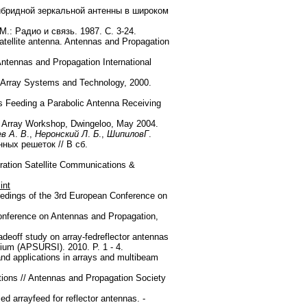
ибридной зеркальной антенны в широком
.: Радио и связь. 1987. С. 3-24.
atellite antenna. Antennas and Propagation
ntennas and Propagation International
d Array Systems and Technology, 2000.
ys Feeding a Parabolic Antenna Receiving
e Array Workshop, Dwingeloo, May 2004.
в А
.
В
.,
Неронский Л
.
Б
.,
Шипилов
Г
.
ных решеток // В сб.
eration Satellite Communications &
int
eedings of the 3rd European Conference on
Conference on Antennas and Propagation,
adeoff study on array-fedreflector antennas
ium (APSURSI). 2010. P. 1 - 4.
 and applications in arrays and multibeam
ions // Antennas and Propagation Society
ed arrayfeed for reflector antennas. -