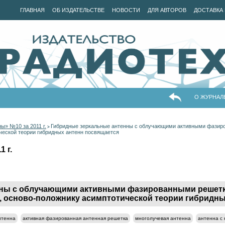
ГЛАВНАЯ
ОБ ИЗДАТЕЛЬСТВЕ
НОВОСТИ
ДЛЯ АВТОРОВ
ДОСТАВКА 
О ЖУРНАЛ
ы» №10 за 2011 г.
Гибридные зеркальные антенны с облучающими активными фазиро
>
еской теории гибридных антенн посвящается
 г.
ны с облучающими активными фазированными решетк
, осново-положнику асимптотической теории гибридны
нтенна
активная фазированная антенная решетка
многолучевая антенна
антенна с