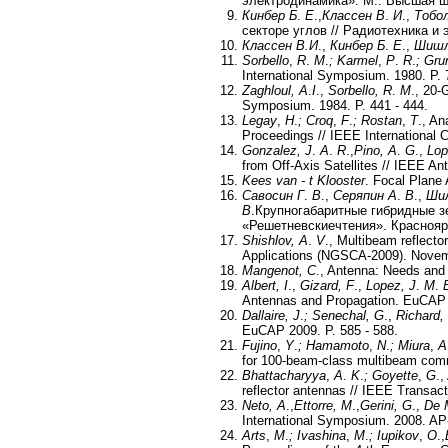
электродинамика». M.: Высшая шк
Кинбер Б
.
Е
.,
Классен В
.
И
.,
Тобол
секторе углов // Радиотехника и э
Классен В.
И
.,
Кинбер Б
.
Е
.,
Шишл
Sorbello
,
R
.
M
.
; Karmel
,
P
.
R
.
; Gru
International Symposium. 1980. P. 7
Zaghloul, A
.
I
.,
Sorbello, R
.
M
., 20-
Symposium. 1984. P. 441 - 444.
Legay
,
H
.
; Croq
,
F
.
; Rostan
,
T
., A
Proceedings // IEEE International C
Gonzalez, J
.
A
.
R
.,
Pino, A
.
G
.,
Lop
from Off-Axis Satellites // IEEE A
Kees van - t Klooster
. Focal Plane
Савосин Г
.
В
.,
Серяпин А
.
В
.,
Шил
В
.Крупногабаритные гибридные з
«Решетневскиечтения». Красноярск
Shishlov, A
.
V
., Multibeam reflecto
Applications (NGSCA-2009). Novemb
Mangenot, C
., Antenna: Needs and
Albert, I
.,
Gizard, F
.,
Lopez, J
.
M
.
Antennas and Propagation. EuCAP 2
Dallaire
,
J
.
; Senechal
,
G
.,
Richard
,
EuCAP 2009. P. 585 - 588.
Fujino
,
Y
.
; Hamamoto
,
N
.
; Miura
,
A
for 100-beam-class multibeam comm
Bhattacharyya
,
A
.
K
.
; Goyette
,
G
.,
reflector antennas // IEEE Transac
Neto
,
A
.,
Ettorre
,
M
.,
Gerini
,
G
.,
De 
International Symposium. 2008. AP-
Arts
,
M
.
; Ivashina
,
M
.
; Iupikov
,
O
.,