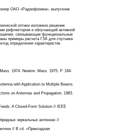
инженер ОАО «Радиофизика», выпускник
изической оптики изложено решение
ским рефлектором и облучающей активной
тношения, связывающие функциональные
аны примеры расчета ГЗА для спутника
етод определения характеристик
, Mass. 1974. Newton. Mass. 1975. P. 184-
 Antenna with Application to Multiple Beams
sactions on Antennas and Propagation. 1983.
r Feeds: A Closed-Form Solution // IEEE
бридных зеркальных антеннах //
нтенн // В сб. «Прикладная