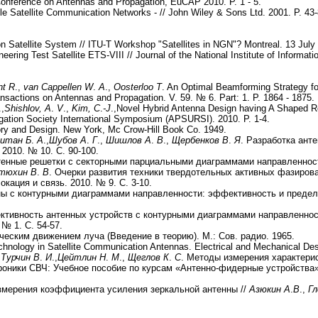
Conference on Antennas and Propagation, EuCAP 2010. P. 1 - 5.
ile Satellite Communication Networks - // John Wiley & Sons Ltd. 2001. P. 43-
 Satellite System // ITU-T Workshop "Satellites in NGN"? Montreal. 13 July 2
eering Test Satellite ETS-VIII // Journal of the National Institute of Inform
nt
R
.,
van Cappellen
W
.
A
.,
Oosterloo
T
. An Optimal Beamforming Strategy f
nsactions on Antennas and Propagation. V. 59. № 6. Part: 1. P. 1864 - 1875.
.,
Shishlov, A
.
V
.,
Kim, C
.
-J
.,Novel Hybrid Antenna Design having A Shaped Re
gation Society International Symposium (APSURSI). 2010. P. 1-4.
ry and Design. New York, Mc Crow-Hill Book Co. 1949.
итан Б
.
А
.,
Шубов А
.
Г
.,
Шишлов А
.
В
.,
Щербенков В
.
Я
. Разработка ант
2010. № 10. С. 90-100.
тенные решетки с секторными парциальными диаграммами направленности
тюхин В
.
В
. Очерки развития техники твердотельных активных фазиров
кация и связь. 2010. № 9. С. 3-10.
ны с контурными диаграммами направленности: эффективность и предель
ктивность антенных устройств с контурными диаграммами направленнос
 № 1. С. 54-57.
ческим движением луча (Введение в теорию). М.: Сов. радио. 1965.
hnology in Satellite Communication Antennas. Electrical and Mechanical De
Турчин В
.
И
.,
Цейтлин Н
.
М
.,
Щеглов К
.
С
. Методы измерения характерис
роники СВЧ: Учебное пособие по курсам «Антенно-фидерные устройства»
змерения коэффициента усиления зеркальной антенны //
Азюкин А
.
В
.,
Гл