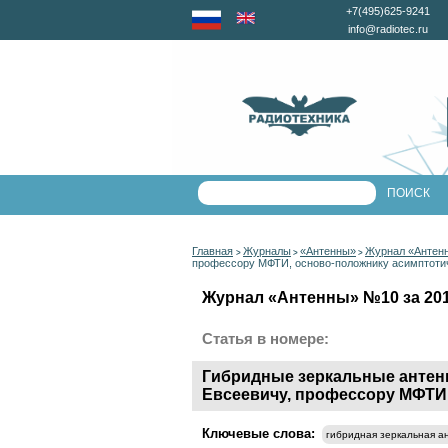
+7(495)625-9241
info@radiotec.ru
Главная
Журналы
«Антенны»
Журнал «Антенн
>
>
>
профессору МФТИ, осново-положнику асимптотич
Журнал «Антенны» №10 за 2011
Статья в номере:
Гибридные зеркальные антен
Евсеевичу, профессору МФТИ
Ключевые слова:
гибридная зеркальная а