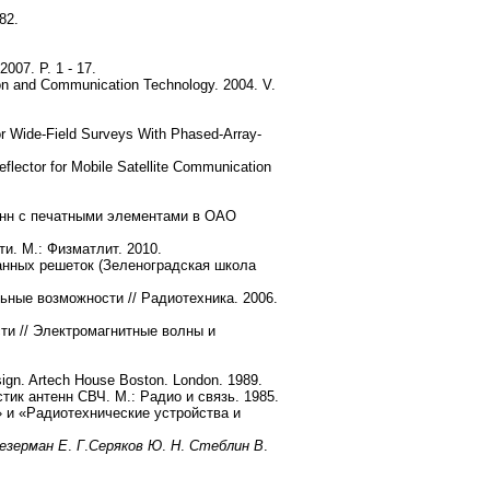
82.
007. P. 1 - 17.
ation and Communication Technology. 2004. V.
or Wide-Field Surveys With Phased-Array-
flector for Mobile Satellite Communication
енн с печатными элементами в ОАО
. М.: Физматлит. 2010.
анных решеток (Зеленоградская школа
ные возможности // Радиотехника. 2006.
ти // Электромагнитные волны и
sign. Artech House Boston. London. 1989.
тик антенн СВЧ. М.: Радио и связь. 1985.
 и «Радиотехнические устройства и
езерман Е
.
Г
.
Серяков Ю
.
Н
.
Стеблин В
.