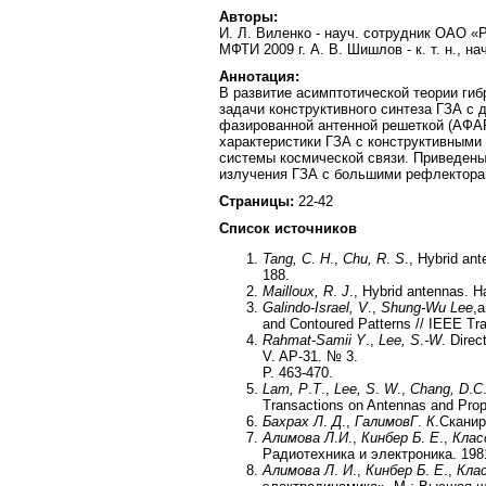
Авторы:
И. Л. Виленко - науч. сотрудник ОАО 
МФТИ 2009 г. А. В. Шишлов - к. т. н., 
Аннотация:
В развитие асимптотической теории ги
задачи конструктивного синтеза ГЗА с
фазированной антенной решеткой (АФА
характеристики ГЗА с конструктивным
системы космической связи. Приведен
излучения ГЗА с большими рефлектора
Страницы:
22-42
Список источников
Tang, C
.
H
.,
Chu, R
.
S
., Hybrid an
188.
Mailloux, R
.
J
., Hybrid antennas. H
Galindo-Israel, V
.,
Shung-Wu Lee
,
and Contoured Patterns // IEEE Tr
Rahmat-Samii
Y
.,
Lee
,
S
.
-W
. Direc
V. AP-31. № 3.
P. 463-470.
Lam, P
.
T
.,
Lee, S
.
W
.,
Chang, D
.
C
Transactions on Antennas and Propa
Бахрах Л
.
Д
.,
Галимов
Г
.
К
.Сканир
Алимова Л
.
И
.,
Кинбер Б
.
Е
.,
Клас
Радиотехника и электроника. 1981
Алимова Л
.
И
.,
Кинбер Б
.
Е
.,
Клас