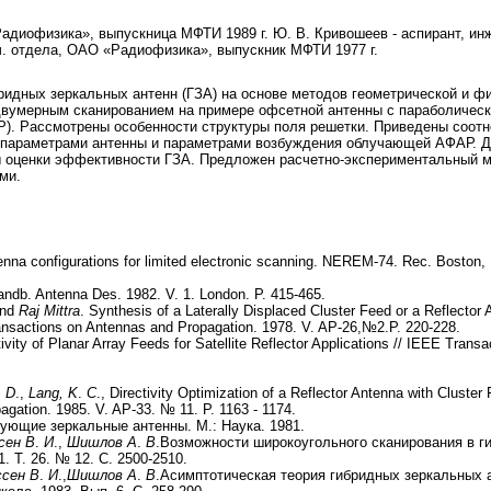
«Радиофизика», выпускница МФТИ 1989 г. Ю. В. Кривошеев - аспирант, 
нач. отдела, ОАО «Радиофизика», выпускник МФТИ 1977 г.
бридных зеркальных антенн (ГЗА) на основе методов геометрической и ф
 двумерным сканированием на примере офсетной антенны с параболиче
Р). Рассмотрены особенности структуры поля решетки. Приведены соо
и параметрами антенны и параметрами возбуждения облучающей АФАР. Д
ы оценки эффективности ГЗА. Предложен расчетно-экспериментальный м
ми.
tenna configurations for limited electronic scanning. NEREM-74. Rec. Boston
andb. Antenna Des. 1982. V. 1. London. P. 415-465.
and
Raj Mittra
. Synthesis of a Laterally Displaced Cluster Feed or a Reflector
ansactions on Antennas and Propagation. 1978. V. AP-26,№2.P. 220-228.
tivity of Planar Array Feeds for Satellite Reflector Applications // IEEE Tran
.
D
.,
Lang, K
.
C
., Directivity Optimization of a Reflector Antenna with Cluste
gation. 1985. V. AP-33. № 11. P. 1163 - 1174.
ующие зеркальные антенны. М.: Наука. 1981.
сен В
.
И
.,
Шишлов А
.
В
.Возможности широкоугольного сканирования в ги
. Т. 26. № 12. С. 2500-2510.
сен В
.
И
.,
Шишлов А
.
В
.Асимптотическая теория гибридных зеркальных а