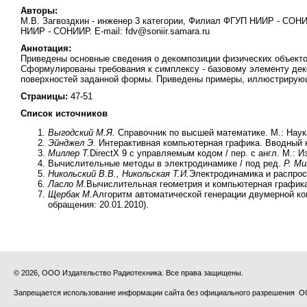
Авторы:
М.В. Загвоздкин - инженер 3 категории, Филиал ФГУП НИИР - СОНИИР
НИИР - СОНИИР. E-mail: fdv@soniir.samara.ru
Аннотация:
Приведены основные сведения о декомпозиции физических объекто
Сформулированы требования к симплексу - базовому элементу дек
поверхностей заданной формы. Приведены примеры, иллюстрирующ
Страницы:
47-51
Список источников
Выгодский М.Я.
Справочник по высшей математике. М.: Наука
Эйнджел Э.
Интерактивная компьютерная графика. Вводный кур
Миллер Т.
DirectX 9 с управляемым кодом / пер. с англ. М.: 
Вычислительные методы в электродинамике / под ред.
Р. М
Никольский В.В., Никольская Т.И.
Электродинамика и распрост
Ласло М.
Вычислительная геометрия и компьютерная графика 
Щербак М.
Алгоритм автоматической генерации двумерной коне
обращения: 20.01.2010).
© 2026, ООО Издательство Радиотехника. Все права защищены.
Запрещается использование информации сайта без официального разрешения О