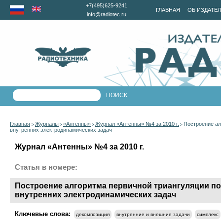
+7(495)625-9241
ГЛАВНАЯ
ОБ ИЗДАТЕ
info@radiotec.ru
Главная
Журналы
«Антенны»
Журнал «Антенны» №4 за 2010 г.
Построение ал
>
>
>
>
внутренних электродинамических задач
Журнал «Антенны» №4 за 2010 г.
Статья в номере:
Построение алгоритма первичной триангуляции п
внутренних электродинамических задач
Ключевые слова:
декомпозиция
внутренние и внешние задачи
симплекс