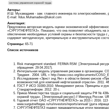
система управления охраной труда
Авторы:
И.Ш. Мухамадиев - зам. главного инженера по электроснабжению,
E-mail: Ildus.Muhamadiev@lukoil.com
Аннотация:
Предложена авторская модель оценки экономической эффективнос
«СУРГУТНЕФТЕГАЗ». Показано, что она позволяет объединить на э
обеспечение необходимых условий охраны и безопасности труда с 
содержит методическую, критериальную и инструментальную сос
Страницы:
65-71
Список источников
Risk management standard. FERMA RSM. [Электронный ресурс] 
обращения: 29.04.2017).
Интегральная модель управления рисками в организации. C
Тредвея . 2004. URL = http://www.coso.org/documents/COSO_
Исследование «Эрнст энд Янг» в области бизнес-рисков «Пре
возможностей для компаний нефтегазовой отрасли». 2011. 48
ГОСТ Р ИСО 31000-2010. Менеджмент риска. Принципы и руко
Стандартинформ. 2012. 20 с.
Приказ Министерства труда и социальной защиты РФ № 438н 
охраной труда». [Электронный ресурс] // Минтруд России. URL 
Годовой отчет ОАО «СУРГУТНЕФТЕГАЗ» за 2015 г. 2016. 113 с.
www.surgutneftegas.ru/ru/investors/reports/annual/ (дата обраще
CУРГУТНЕФТЕГАЗ подвел предварительные итоги производстве