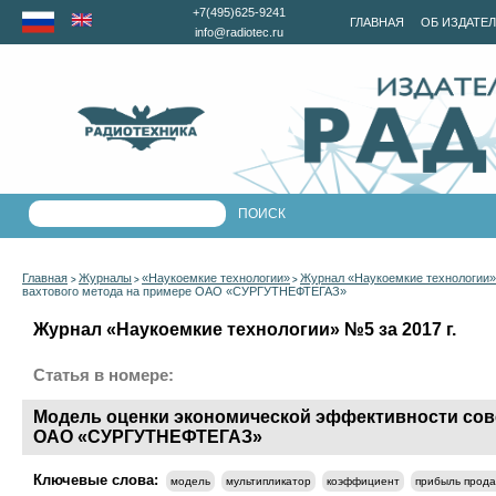
+7(495)625-9241
ГЛАВНАЯ
ОБ ИЗДАТЕ
info@radiotec.ru
Главная
Журналы
«Наукоемкие технологии»
Журнал «Наукоемкие технологии» 
>
>
>
вахтового метода на примере ОАО «СУРГУТНЕФТЕГАЗ»
Журнал «Наукоемкие технологии» №5 за 2017 г.
Статья в номере:
Модель оценки экономической эффективности сов
ОАО «СУРГУТНЕФТЕГАЗ»
Ключевые слова:
модель
мультипликатор
коэффициент
прибыль прод