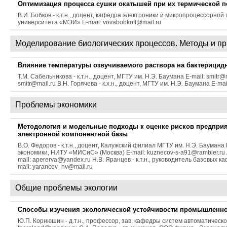
Оптимизация процесса сушки окатышей при их термической п
В.И. Бобков - к.т.н., доцент, кафедра электроники и микропроцессорн
университета «МЭИ» E-mail: vovabobkoff@mail.ru
Моделирование биологических процессов. Методы и п
Влияние температуры озвучиваемого раствора на бактерицидн
Т.М. Сабельникова - к.т.н., доцент, МГТУ им. Н.Э. Баумана E-mail: smitr@m
smitr@mail.ru В.Н. Горячева - к.х.н., доцент, МГТУ им. Н.Э. Баумана E-ma
Проблемы экономики
Методология и модельные подходы к оценке рисков предприя
электронной компонентной базы
В.О. Федоров - к.т.н., доцент, Калужский филиал МГТУ им. Н.Э. Баумана
экономики, НИТУ «МИСиС» (Москва) E-mail: kuznecov-s-a91@rambler.ru 
mail: apererva@yandex.ru Н.В. Яранцев - к.т.н., руководитель базовы
mail: yarancev_nv@mail.ru
Общие проблемы экологии
Способы изучения экологической устойчивости промышленно 
Ю.П. Корнюшин - д.т.н., профессор, зав. кафедры систем автоматическ