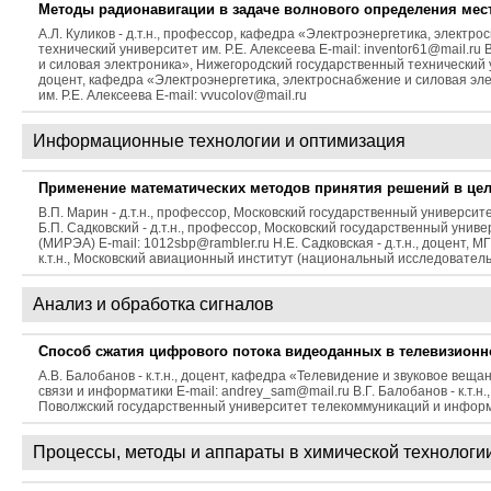
Методы радионавигации в задаче волнового определения мес
А.Л. Куликов - д.т.н., профессор, кафедра «Электроэнергетика, элект
технический университет им. Р.Е. Алексеева E-mail: inventor61@mail.r
и силовая электроника», Нижегородский государственный технический унив
доцент, кафедра «Электроэнергетика, электроснабжение и силовая эл
им. Р.Е. Алексеева E-mail: vvucolov@mail.ru
Информационные технологии и оптимизация
Применение математических методов принятия решений в цел
В.П. Марин - д.т.н., профессор, Московский государственный универс
Б.П. Садковский - д.т.н., профессор, Московский государственный уни
(МИРЭА) E-mail: 1012sbp@rambler.ru Н.Е. Садковская - д.т.н., доцент, М
к.т.н., Московский авиационный институт (национальный исследователь
Анализ и обработка сигналов
Способ сжатия цифрового потока видеоданных в телевизион
А.В. Балобанов - к.т.н., доцент, кафедра «Телевидение и звуковое веща
связи и информатики E-mail: andrey_sam@mail.ru В.Г. Балобанов - к.т.
Поволжский государственный университет телекоммуникаций и информати
Процессы, методы и аппараты в химической технологи