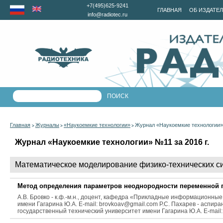
+7(495)625-9241
ГЛАВНАЯ
ОБ ИЗДАТЕ
info@radiotec.ru
Главная
Журналы
«Наукоемкие технологии»
Журнал «Наукоемкие технологии» 
>
>
>
Журнал «Наукоемкие технологии» №11 за 2016 г.
Математическое моделирование физико-технических с
Метод определения параметров неоднородности переменной 
А.В. Бровко - к.ф.-м.н., доцент, кафедра «Прикладные информационны
имени Гагарина Ю.А. E-mail: brovkoav@gmail.com Р.С. Пахарев - асп
государственный технический университет имени Гагарина Ю.А. E-mail: