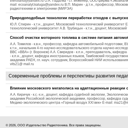
theroland@yandex.ru О.А. Падалка - ст. инженер, ООО фирма «Экоаналит
mail: ecoanalyt.kaluga@yandex.ru В.П. Марин - д.т.н., профессор, Мос
радиотехники и электроники (МИРЭА)
Природоподобные технологии переработки отходов с выпуск
Ю.Л. Спирин - к.т.н., доцент, Московский технологический университет E-m
технологический университет А.В. Трубицын - к.т.н., доцент, Московски
Способ очистки моторного топлива в системе питания автом
А.А. Томилов - к.в.н., профессор, кафедра автомобильной подготовки, ВУ
к.т.н., начальник 4-го научно-исследовательского отдела научно-иссл
ВВС «ВВА» (г. Воронеж) А.А. Свиридов - к.п.н., преподаватель, кафед
- к.п.н., доцент, кафедра иностранных языков, Тамбовский государствен
академик РАЕН, гл. науч. сотрудник, Всероссийский НИИ использования т
vits21@ mail.ru
Современные проблемы и перспективы развития педаг
Влияние московского мегаполиса на адаптационные реакции 
А.А. Киричук - к.с.-х.н., доцент, кафедра судебной экологии, Экологически
академик Российской экологической академии, профессор, кафедра суде
Медико-экологического центра «Горный воздух XXI век» E-mail: ma21@m
© 2026, ООО Издательство Радиотехника. Все права защищены.