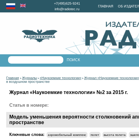
+7(495)625-9241
ГЛАВНАЯ
ОБ ИЗДАТЕ
info@radiotec.ru
Главная
Журналы
«Наукоемкие технологии»
Журнал «Наукоемкие технологии» 
>
>
>
в воздушном пространстве
Журнал «Наукоемкие технологии» №2 за 2015 г.
Статья в номере:
Модель уменьшения вероятности столкновений а
пространстве
Ключевые слова:
аэромобильный комплекс
полет
высота полета
эшел