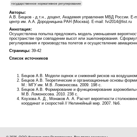
государственное нормативное регулирование
Авторы:
А.В. Бецков - д.т.н., доцент, Академия управления МВД России. E-ma
центр им. А.А. Дородницына РАН (Москва). E-mail: fvi2014@list.ru
Аннотация:
Осуществлена попытка предложить модель уменьшения вероятност
пространстве при совпадении высот или эшелонирования. Сформул
регулирования и производства полетов и осуществление авиацион
Страницы:
39-42
Список источников
Бецков А.В. Модели оценок и снижений рисков на воздушном 
Бецков А.В. Теоретические и организационные основы фор
М.: МГУ им. М.В. Ломоносова. 2009. 198 с.
Бецков А.В. Формирование и функционирование аэромобиль
М.В. Ломоносова. 2010. 238 с.
Коузова А. Д., Монаков А. А. Расчет вероятности столкнов
координат и скоростей // Нелинейный мир. 2007. №6.
© 2026, ООО Издательство Радиотехника. Все права защищены.