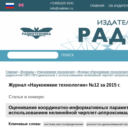
+7(495)625-9241
ГЛАВНАЯ
ОБ ИЗДАТЕ
info@radiotec.ru
Главная
Журналы
«Наукоемкие технологии»
Журнал «Наукоемкие технологии» 
>
>
>
радиосетей ОВЧ-УВЧ-диапазонов с использованием нелинейной чирплет-аппрокс
Журнал «Наукоемкие технологии» №12 за 2015 г.
Статья в номере:
Оценивание координатно-информативных параметр
использованием нелинейной чирплет-аппроксима
Ключевые слова:
система местоопределения
разностно-дальномерная си