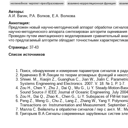
нелинейное чирплет-преобразование
взаимно-корреляционная функция
взаим
Авторы:
А.И. Вагин, Р.А. Волков, Е.А. Волкова
Аннотация:
Предложен новый научно-методический аппарат обработки сигнало
научно-методического аппарата синтезирован алгоритм оценивания
Проведен путем имитационного моделирования сравнительный анали
что предлагаемый алгоритм обладает точностными характеристика
Страницы:
37-43
Список источников
Поиск, обнаружение и измерение параметров сигналов в рад
Кравченко В.Ф.
Лекции по теории атомарных функций и некото
Shiwei. M., Xiaojin Z., Guanghua C., Jian W., Jialin C.
Parametric
Systems Engineering and Electronics. 2007. V. 18. № 1. Р. 1-7.
Zou H., Chen Y., Zhu J., Dai Q., Wu G., Li Y
. Steady-Motion-Base
Sound Source // IEEE Journal of Oceanic Engineering. July 2004.
Zou H., Dai Q., Zhao K., Chen G., Li Y
. Subspaces of FM-let tran
Peng Z., Meng G., Chu Z., Lang Z., Zhang W., Yang Y.
Polynomia
Transactions on Instrumentation and Measurement. September 2
Малла С
. Вейвлеты в обработке сигналов / пер с англ. М.: Ми
Григорьев В.А.
Сигналы современных зарубежных систем элект