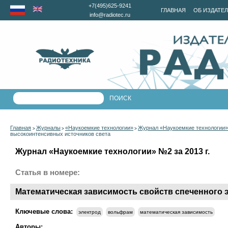
+7(495)625-9241
ГЛАВНАЯ
ОБ ИЗДАТЕ
info@radiotec.ru
Главная
Журналы
«Наукоемкие технологии»
Журнал «Наукоемкие технологии» 
>
>
>
высокоинтенсивных источников света
Журнал «Наукоемкие технологии» №2 за 2013 г.
Статья в номере:
Математическая зависимость свойств спеченного 
Ключевые слова:
электрод
вольфрам
математическая зависимость
Авторы: