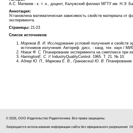
А.С. Матвеев - к. т. н., доцент, Калужский филиал МГТУ им. Н.Э. 
Аннотация:
Установлена математическая зависимость свойств материала от ф
эксперимента.
Страницы:
21-23
Список источников
Мороков В. И.
Исследование условий получения и свойств э
источников излучения: Автореф. дисс. - канд. тех. наук / МИ
Новик Ф. С.
Планирование эксперимента на симплексе при из
Harrington
E
.
C
.
// IndustryQualityControl. 1965. Т. 21. № 10.
Адлер Ю. П., Маркова Е. В., Грановский Ю. В.
Планирование э
© 2026, ООО Издательство Радиотехника. Все права защищены.
Запрещается использование информации сайта без официального разрешения О