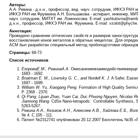
Авторы:
А.А. Ревина - д.х.н., профессор, вед. науч. сотрудник, ИФХЭ РАН им
ИФХЭ РАН им.Фрумкина А.Н. Большакова - аспирант, инженер, МИТХТ 
науч. сотрудник, МИТХТ им. Ломоносова. E-mail: yashtulovna@ramb
д.х.н., профессор, ИФХЭ РАН им. Фрумкина. E-mail: vzolot@phyche.
Аннотация:
Проведено сравнение оптических свойств и размеров нанострукту
восстановления ионов металлов в обратных мицеллах. Для опреде
АСМ был разработан специальный метод пробоподготовки образцов
Страницы:
68-73
Список источников
Егорова
Е
.
М
.,
Ревина
А
.
А
.
Омеханизмевзаимодействиякверцет
1683 - 1692.
Boatman E. M., Lisensky G. C., and Nordell K. J.
A Safer, Easie
1697 - 1699.
William W. Yu, Xiaogang Peng.
Formation of High Quality Semico
P. 2368 - 2370.
Qi Pang, Lijuan Zhao, Yuan Cai, Duc Phuong Nguyen, Nicolas Re
Jiannong Wang.
CdSe Nano-tetrapods: Controllable Synthesis, Str
5263-5267.
Ревина А.А., Кезиков А.Н., Алексеев А.В., Хайлова Е.Б., Вол
№ 4. С.105 - 111.
Патент №2312741 опубликован 20.12.2007 Бюллетень №35 «П