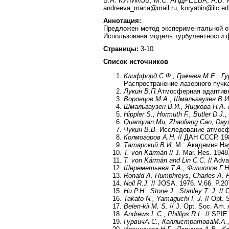
В.А. КУЛИКОВ, М.С. АНДРЕЕВА, А.В. К
andreeva_maria@mail.ru, koryabin@ilc.ed
Аннотация:
Предложен метод экспериментальной оц
Использована модель турбулентности ф
Страницы:
3-10
Список источников
Клиффорд С.Ф., Грачева М.Е., Гу
Распространение лазерного пучка
Лукин В.П.
Атмосферная адаптивна
Воронцов М.А., Шмальгаузен В.И
Шмальгаузен В.И., Яицкова Н.А.
Hippler S., Hormuth F., Butler D.J.
Quanquan Mu, Zhaoliang Cao, Dayu 
Чукин В.В.
Исследование атмосфе
Колмогоров А.Н.
// ДАН СССР. 198
Татарский В.И.
М.: Академия Нау
T. von Kármán
// J. Mar. Res. 1948
T. von Kármán and Lin C.C.
// Adva
Шереметьева Т.А., Филиппов Г.Н
Ronald A. Humphreys, Charles A. 
Noll R.J.
// JOSA. 1976. V.66. P.20
Hu P.H., Stone J., Stanley T. J.
// 
Takato N., Yamaguchi I. J.
// Opt. 
Belen-kii M. S.
// J. Opt. Soc. Am. 
Andrews L.C., Phillips R.L.
// SPIE 
Гурвич
А
.
С
.,
Каллистратова
М
.
А
.