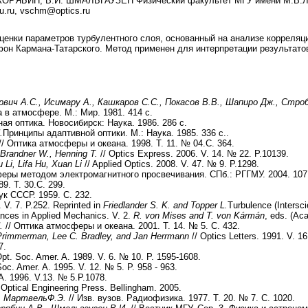
ОРЯБИН, В.И. ШМАЛЬГАУЗЕН Физический факультет МГУ имени М.В.Ломо
u.ru, vsсhm@optics.ru
енки параметров турбулентного слоя, основанный на анализе корреляци
он Кармана-Татарского. Метод применен для интерпретации результатов
рвич А.С., Исимару А., Кашкаров С.С., Покасов В.В., Шапиро Дж., Стро
 в атмосфере. М.: Мир. 1981. 414 с.
я оптика. Новосибирск: Наука. 1986. 286 с.
.
Принципы адаптивной оптики. М.: Наука. 1985. 336 с..
// Оптика атмосферы и океана. 1998. Т. 11. № 04.С. 364.
, Brandner W., Henning T.
// Optics Express. 2006. V. 14. № 22. P.10139.
Li, Lifa Hu, Xuan Li
// Applied Optics. 2008. V. 47. № 9. P.1298.
ры методом электромагнитного просвечивания. СПб.: РГГМУ. 2004. 107
9. Т. 30.C. 299.
к СССР. 1959. С. 232.
. V. 7. P.252. Reprinted in
Friedlander S. K. and Topper L.
Turbulence (Intersci
nces in Applied Mechanics. V. 2.
R. von Mises and T. von Kármán
, eds. (Ac
.
// Оптика атмосферы и океана. 2001. Т. 14. № 5. С. 432.
Primmerman, Lee C. Bradley, and Jan Herrmann
// Optics Letters. 1991. V. 1
7.
Opt. Soc. Amer. A. 1989. V. 6. № 10. P. 1595-1608.
Soc. Amer. A. 1995. V. 12. № 5. P. 958 - 963.
A. 1996. V.13. № 5.P.1078.
Optical Engineering Press. Bellingham. 2005.
,
Мартвель
Ф
.
Э
.
// Изв. вузов. Радиофизика. 1977. Т. 20. № 7. C. 1020.