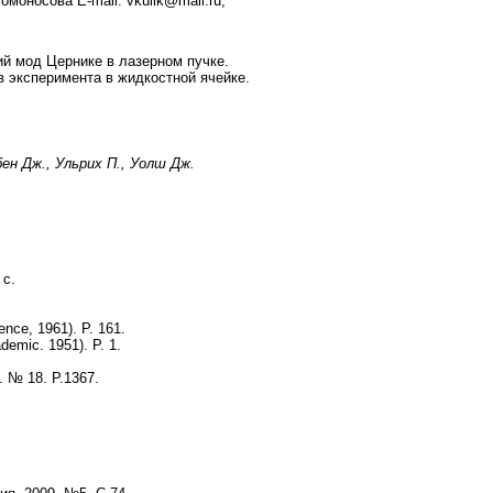
носова E-mail: vkulik@mail.ru,
й мод Цернике в лазерном пучке.
 эксперимента в жидкостной ячейке.
бен Дж., Ульрих П., Уолш Дж.
 с.
ence, 1961). P. 161.
ademic. 1951). P. 1.
6. № 18. P.1367.