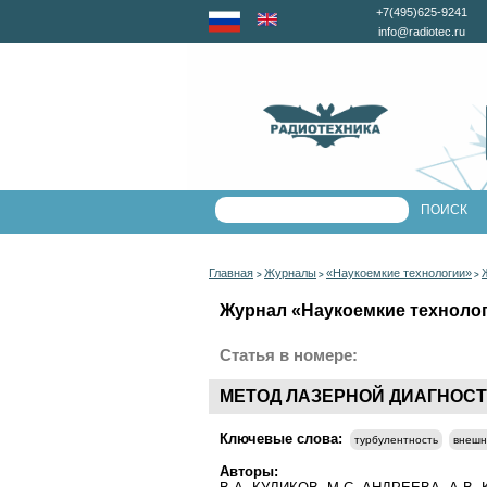
+7(495)625-9241
info@radiotec.ru
Главная
Журналы
«Наукоемкие технологии»
>
>
>
Журнал «Наукоемкие технологи
Статья в номере:
МЕТОД ЛАЗЕРНОЙ ДИАГНОС
Ключевые слова:
турбулентность
внешн
Авторы: