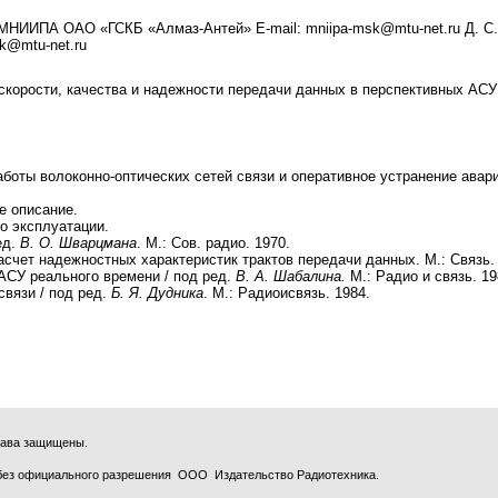
ентр МНИИПА ОАО «ГСКБ «Алмаз-Антей» E-mail: mniipa-msk@mtu-net.ru Д.
k@mtu-net.ru
корости, качества и надежности передачи данных в перспективных АСУ
боты волоконно-оптических сетей связи и оперативное устранение авар
е описание.
о эксплуатации.
ед.
В. О. Шварцмана
. М.: Сов. радио. 1970.
счет надежностных характеристик трактов передачи данных. М.: Связь. 
СУ реального времени / под ред.
В. А. Шабалина.
М.: Радио и связь. 19
связи / под ред.
Б
.
Я
.
Дудника
. М.: Радиоисвязь. 1984.
права защищены.
без официального разрешения ООО Издательство Радиотехника.