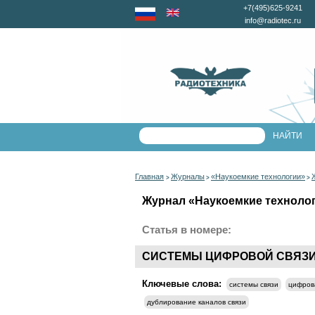
+7(495)625-9241
info@radiotec.ru
Главная
Журналы
«Наукоемкие технологии»
>
>
>
Журнал «Наукоемкие технологи
Статья в номере:
СИСТЕМЫ ЦИФРОВОЙ СВЯЗИ
Ключевые слова:
системы связи
цифров
дублирование каналов связи