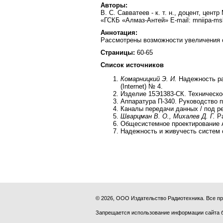
Авторы:
В. С. Савватеев - к. т. н., доцент, ц
«ГСКБ «Алмаз-Антей» E-mail: mniipa-ms
Аннотация:
Рассмотрены возможности увеличения с
Страницы:
60-65
Список источников
Комарницкий Э. И.
Надежность ра
(Internet) № 4.
Изделие 15Э1383-СК. Техническо
Аппаратура П-340. Руководство п
Каналы передачи данных / под р
Шварцман В. О., Михалев Д. Г.
Ра
Общесистемное проектирование А
Надежность и живучесть систем 
© 2026, ООО Издательство Радиотехника. Все 
Запрещается использование информации сайта 