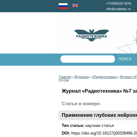
+7(495)625-9241
info@radiotec.ru
Главная
Журналы
«Радиотехника»
Журнал «Р
>
>
>
OFDM
Журнал «Радиотехника» №7 за 
Статья в номере:
Применение глубоких нейронн
Тип статьи:
научная статья
DOI:
https://doi.org/10.18127/j00338486-