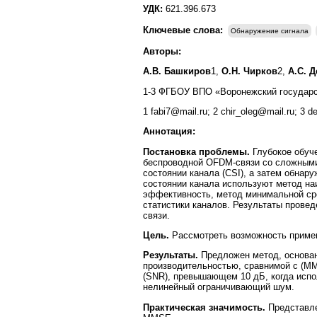
УДК:
621.396.673
Ключевые слова:
Обнаружение сигнала
Авторы:
А.В. Башкиров
1,
О.Н. Чирков
2,
А.С. 
1-3 ФГБОУ ВПО «Воронежский государст
1 fabi7@mail.ru; 2 chir_oleg@mail.ru; 3 
Аннотация:
Постановка проблемы.
Глубокое обуч
беспроводной OFDM-связи со сложным
состоянии канала (CSI), а затем обна
состоянии канала используют метод наи
эффективность, метод минимальной ср
статистики каналов. Результаты прове
связи.
Цель.
Рассмотреть возможность примен
Результаты.
Предложен метод, основан
производительностью, сравнимой с (MM
(SNR), превышающем 10 дБ, когда испо
нелинейный ограничивающий шум.
Практическая значимость.
Представле