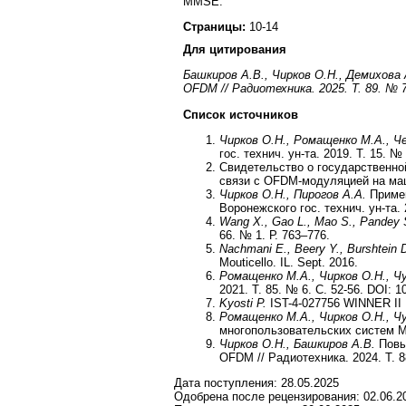
MMSE.
Страницы:
10-14
Для цитирования
Башкиров А.В., Чирков О.Н., Демихова
OFDM // Радиотехника. 2025. Т. 89. № 7. 
Список источников
Чирков О.Н., Ромащенко М.А., 
гос. технич. ун-та. 2019. Т. 15. 
Свидетельство о государственно
связи с OFDM-модуляцией на ма
Чирков О.Н., Пирогов А.А.
Приме
Воронежского гос. технич. ун-та. 
Wang X., Gao L., Mao S., Pandey 
66. № 1. Р. 763–776.
Nachmani E., Beery Y., Burshtein 
Mouticello. IL. Sept. 2016.
Ромащенко М.А., Чирков О.Н., Ч
2021. Т. 85. № 6. С. 52-56. DOI: 
Kyosti P.
IST-4-027756 WINNER II D
Ромащенко М.А., Чирков О.Н., Чу
многопользовательских систем MIM
Чирков О.Н., Башкиров А.В.
Повы
OFDM // Радиотехника. 2024. Т. 8
Дата поступления:
28.05.2025
Одобрена после рецензирования:
02.06.2