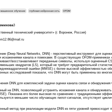
машинное обучение
глубокая нейронная сеть
OFDM
Демихова
3
венный технический университет» (г. Воронеж, Россия)
dem12.86@mail.ru
ение (Deep Neural Networks, DNN) - перспективный инструмент для оценк
и искажениями канала и помехами. В существующих OFDM-приемниках 
руживают/восстанавливают переданные символы, используя оцененный CS
меньших квадратов (LS), который не требует предварительной статистик
еднеквадратичной ошибки (MMSE) с более высокой эффективностью обн
денных исследований показали, что DNN могут быть применены во многих
ения DNN для комплексной задачи оценки канала связи и обнаружения
ный на DNN, позволяющий устранять искажения канала и обнаруживат
SE). Показана его более высокая по сравнению с традиционными эффе
льзуется меньшее число обучающих пилот-сигналов, отсутствует цикли
нный метод при реализации модели DNN из пяти уровней превосходит п