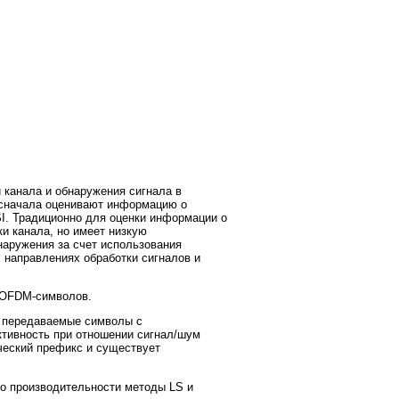
и канала и обнаружения сигнала в
сначала оценивают информацию о
I. Традиционно для оценки информации о
и канала, но имеет низкую
аружения за счет использования
 направлениях обработки сигналов и
 OFDM-символов.
ь передаваемые символы с
ктивность при отношении сигнал/шум
ческий префикс и существует
о производительности методы LS и