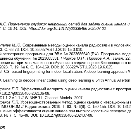
 А.С. Применение глубоких нейронных сетей для задачи оценки канала и
С. 10-14. DOI: https://doi.org/10.18127/j00338486-202507-02
Чепелев М.Ю.
Современные методы оценки канала радиосвязи в условиях 
№ 3. С. 68-73. DOI: 10.25987/VSTU.2019.15.3.010.
й регистрации программы для ЭВМ № 2023686640 (РФ). Программа моде
шинном обучении: № 2023685331. /
Чирков О.Н., Пирогов А.А.
; заявл. 22
нение алгоритмов машинного обучения в задаче оценки беспроводного 
2023. Т. 19. № 6. С. 164-169. DOI: 10.36622/VSTU.2023.19.6.025.
S.
CSI-based ﬁngerprinting for indoor localization: A deep learning approach /
D.
Learning to decode linear codes using deep learning // 54’th Annual Aller
ураков П.П.
Эффективный алгоритм оценки канала радиосвязи с простран
10.18127/j00338486-202106-09.
1.1.2 v.1.1 //
WINNER II Channel Models. 2007.
раков П.П.
Усовершенствованный метод оценки канала с итерационным
O-OFDM // Радиотехника. 2019. Т. 83. № 6(8). С. 150-155. DOI: 10.18127
шение эффективности оценки канала при высокоскоростной передаче да
8. № 7. С. 45-49. DOI: 10.18127/j00338486-202407-09.
025