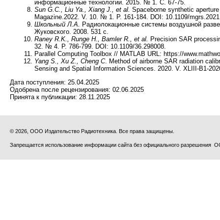
информационные технологии. 2015. № 1. С. 67-75.
Sun G.C., Liu Ya., Xiang J., et al.
Spaceborne synthetic aperture
Magazine.2022. V. 10. № 1. P. 161-184. DOI: 10.1109/mgrs.202
Школьный Л.А.
Радиолокационные системы воздушной развед
Жуковского. 2008. 531 с.
Raney R.K., Runge H., Bamler R., et al.
Precision SAR processin
32. № 4. P. 786-799. DOI: 10.1109/36.298008.
Parallel Computing Toolbox // MATLAB URL: https://www.mathwo
Yang S., Xu Z., Cheng C
. Method of airborne SAR radiation calib
Sensing and Spatial Information Sciences. 2020. V. XLIII-B1-202
Дата поступления:
25.04.2025
Одобрена после рецензирования:
02.06.2025
Принята к публикации:
28.11.2025
© 2026, ООО Издательство Радиотехника. Все права защищены.
Запрещается использование информации сайта без официального разрешения О