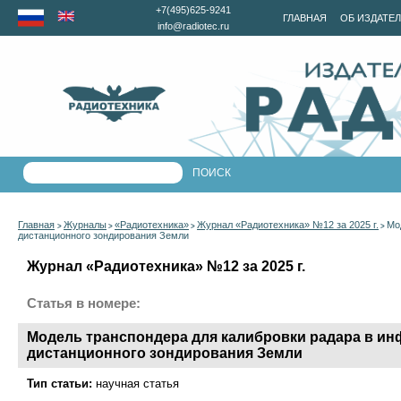
+7(495)625-9241
ГЛАВНАЯ
ОБ ИЗДАТЕ
info@radiotec.ru
Главная
Журналы
«Радиотехника»
Журнал «Радиотехника» №12 за 2025 г.
Мо
>
>
>
>
дистанционного зондирования Земли
Журнал «Радиотехника» №12 за 2025 г.
Статья в номере:
Модель транспондера для калибровки радара в и
дистанционного зондирования Земли
Тип статьи:
научная статья