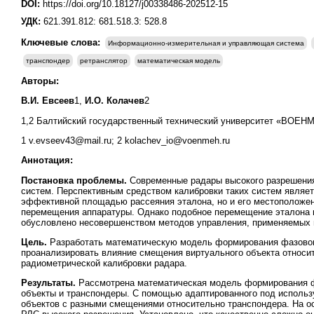
DOI:
https://doi.org/10.18127/j00338486-202512-15
УДК:
621.391.812: 681.518.3: 528.8
Ключевые слова:
Информационно-измерительная и управляющая система
транспондер
ретранслятор
математическая модель
Авторы:
В.И. Евсеев
1,
И.О. Колачев
2
1,2 Балтийский государственный технический университет «ВОЕНМЕ
1 v.evseev43@mail.ru; 2 kolachev_io@voenmeh.ru
Аннотация:
Постановка проблемы.
Современные радары высокого разрешения
систем. Перспективным средством калибровки таких систем являетс
эффективной площадью рассеяния эталона, но и его местоположен
перемещения аппаратуры. Однако подобное перемещение эталона п
обусловлено несовершенством методов управления, применяемых 
Цель.
Разработать математическую модель формирования фазовог
проанализировать влияние смещения виртуального объекта относит
радиометрической калибровки радара.
Результаты.
Рассмотрена математическая модель формирования ф
объекты и транспондеры. С помощью адаптированного под исполь
объектов с разными смещениями относительно транспондера. На о