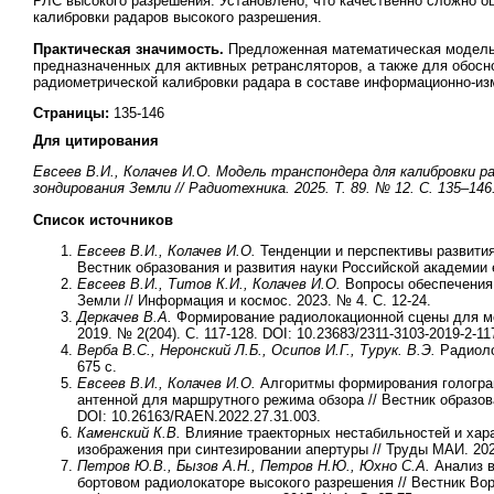
РЛС высокого разрешения. Установлено, что качественно сложно о
калибровки радаров высокого разрешения.
Практическая значимость.
Предложенная математическая модель 
предназначенных для активных ретрансляторов, а также для обосн
радиометрической калибровки радара в составе информационно-и
Страницы:
135-146
Для цитирования
Евсеев В.И., Колачев И.О. Модель транспондера для калибровки
зондирования Земли // Радиотехника. 2025. Т. 89. № 12. С. 135–146. 
Список источников
Евсеев В.И., Колачев И.О.
Тенденции и перспективы развития
Вестник образования и развития науки Российской академии е
Евсеев В.И., Титов К.И., Колачев И.О.
Вопросы обеспечения
Земли // Информация и космос. 2023. № 4. С. 12-24.
Деркачев В.А.
Формирование радиолокационной сцены для мо
2019. № 2(204). С. 117-128. DOI: 10.23683/2311-3103-2019-2-11
Верба В.С., Неронский Л.Б., Осипов И.Г., Турук. В.Э.
Радиоло
675 с.
Евсеев В.И., Колачев И.О.
Алгоритмы формирования голограм
антенной для маршрутного режима обзора // Вестник образова
DOI: 10.26163/RAEN.2022.27.31.003.
Каменский К.В.
Влияние траекторных нестабильностей и хар
изображения при синтезировании апертуры // Труды МАИ. 2022
Петров Ю.В., Бызов А.Н., Петров Н.Ю., Юхно С.А.
Анализ в
бортовом радиолокаторе высокого разрешения // Вестник Во