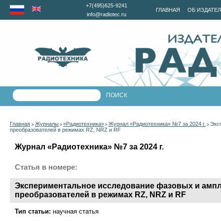
+7(495)625-9241
ГЛАВНАЯ
ОБ ИЗДАТЕ
info@radiotec.ru
Главная
Журналы
«Радиотехника»
Журнал «Радиотехника» №7 за 2024 г.
Экс
>
>
>
>
преобразователей в режимах RZ, NRZ и RF
Журнал «Радиотехника» №7 за 2024 г.
Статья в номере:
Экспериментальное исследование фазовых и ам
преобразователей в режимах RZ, NRZ и RF
Тип статьи:
научная статья