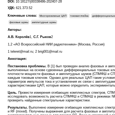
DOI:
10.18127/j00338486-202407-28
УДК:
621.373.52
Ключевые слова:
Многорежимные ЦАП
токовая ячейка
дифференциальны
фазовые шумы
амплитудные шумы
Авторы:
А.В. Королёв
1,
С.Г. Рыков
2
1,2 «АО Всероссийский НИИ радиотехники» (Москва, Россия)
1 teleret@mail.ru; 2 brig001@mail.ru
Аннотация:
Постановка проблемы.
В [1] был проведен анализ фазовых и ам
выполненных на основе сдвоенных дифференциальных токовых клю
плотности мощности фазовых и амплитудных шумов (СПМФШ и СПМ
каждым токовым ключом. Однако для реальных ЦАП такие условия
параметров импульсов тока и установления их связи с амплитуда
характеристиками ЦАП, которые можно определить эксперименталь
Цель.
Провести измерения огибающих комплексных спектров, СП
исследовать возможность расчета СПМФШ и СПМАШ в режимах NRZ 
проверить найденные спектральные характеристики.
Результаты.
Выполнено измерение огибающих комплексных спект
и RF (mixed). Получены выражения для расчета фазовых и амплит