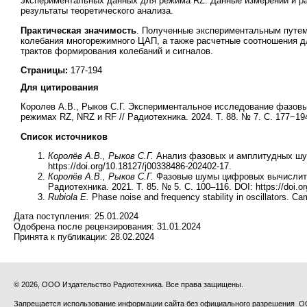
экспериментальных данных для режима RZ. Данные измерений и
результаты теоретического анализа.
Практическая значимость
. Полученные экспериментальным путе
колебания многорежимного ЦАП, а также расчетные соотношения д
трактов формирования колебаний и сигналов.
Страницы:
177-194
Для цитирования
Королев А.В., Рыков С.Г. Экспериментальное исследование фазов
режимах RZ, NRZ и RF
// Радиотехника. 2024. Т. 88. № 7. С. 177−194
Список источников
Королёв А.В., Рыков С.Г.
Анализ фазовых и амплитудных шумо
https://doi.org/10.18127/j00338486-202402-17.
Королёв А.В., Рыков С.Г.
Фазовые шумы цифровых вычислитель
Радиотехника. 2021. Т. 85. № 5. С. 100–116. DOI: https://doi.o
Rubiola E.
Phase noise and frequency stability in oscillators. Ca
Дата поступления:
25.01.2024
Одобрена после рецензирования:
31.01.2024
Принята к публикации:
28.02.2024
© 2026, ООО Издательство Радиотехника. Все права защищены.
Запрещается использование информации сайта без официального разрешения О