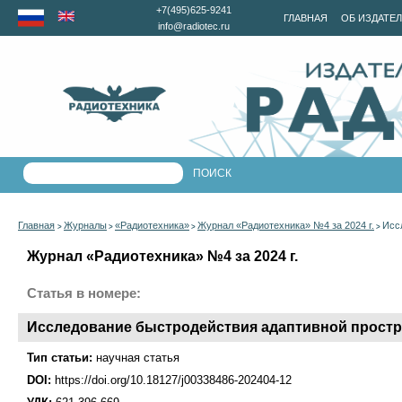
+7(495)625-9241
ГЛАВНАЯ
ОБ ИЗДАТЕ
info@radiotec.ru
Главная
Журналы
«Радиотехника»
Журнал «Радиотехника» №4 за 2024 г.
Исс
>
>
>
>
Журнал «Радиотехника» №4 за 2024 г.
Статья в номере:
Исследование быстродействия адаптивной простр
Тип статьи:
научная статья
DOI:
https://doi.org/10.18127/j00338486-202404-12