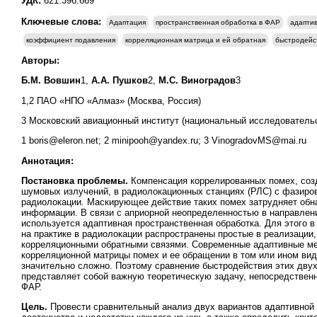
УДК:
621.396.669
Ключевые слова:
Адаптация
пространственная обработка в ФАР
адапти
коэффициент подавления
корреляционная матрица и ей обратная
быстродейс
Авторы:
Б.М. Вовшин
1,
А.А. Пушков
2,
М.С. Виноградов
3
1,2 ПАО «НПО «Алмаз» (Москва, Россия)
3 Московский авиационный институт (национальный исследовательс
1 boris@eleron.net; 2 minipooh@yandex.ru; 3 VinogradovMS@mai.ru
Аннотация:
Постановка проблемы.
Компенсация коррелированных помех, соз
шумовых излучений, в радиолокационных станциях (РЛС) с фазиро
радиолокации. Маскирующее действие таких помех затрудняет обна
информации. В связи с априорной неопределенностью в направлени
используется адаптивная пространственная обработка. Для этого
на практике в радиолокации распространены простые в реализации
корреляционными обратными связями. Современные адаптивные ме
корреляционной матрицы помех и ее обращении в том или ином вид
значительно сложно. Поэтому сравнение быстродействия этих дву
представляет собой важную теоретическую задачу, непосредствен
ФАР.
Цель.
Провести сравнительный анализ
двух вариантов адаптивной 