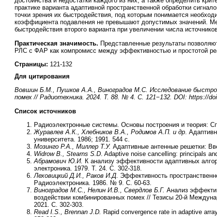
достоинства и недостатки каждого из них, а также определить кри
практике варианта адаптивной пространственной обработки сигнал
точки зрения их быстродействия, под которым понимается необход
коэффициента подавления не превышают допустимых значений. Ме
быстродействия второго варианта при увеличении числа источнико
Практическая значимость.
Представленные результаты позволяют
РЛС с ФАР как компромисс между эффективностью и простотой ре
Страницы:
121-132
Для цитирования
Вовшин Б.М., Пушков А.А., Виноградов М.С. Исследование быст
помех // Радиотехника. 2024. Т. 88. № 4. С. 121−132. DOI: https://do
Список источников
Радиоэлектронные системы. Основы построения и теория: Сп
Журавлев А.К., Хлебников В.А., Родимов А.П. и др
. Адаптив
университета. 1986; 1991. 544 с.
Мозинго Р.А., Миллер Т.У.
Адаптивные антенные решетки: Введ
Widrow B., Stearns S.D
. Adaptive noise cancelling: principals a
Абрамович Ю.И.
К анализу эффективности адаптивных алгор
электроника. 1979. Т. 24. С. 302-318.
Леховицкий Д.И., Раков И.Д
. Эффективность пространственн
Радиоэлектроника. 1986. № 9. С. 60-63.
Виноградов М.С., Нелин И.В., Свердлов Б.Г.
Анализ эффектив
воздействии комбинированных помех // Тезисы 20-й Междунар.
2021. С. 302-303.
Read I.S., Brennan J.D.
Rapid convergence rate in adaptive arr