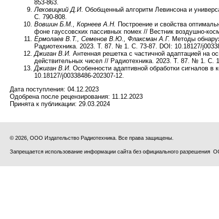
853-863.
Леховицкий Д.И
. Обобщенный алгоритм Левинсона и универса
С. 790-808.
Вовшин Б.М., Корнеев А.Н.
Построение и свойства оптималь
фоне гауссовских пассивных помех // Вестник воздушно-косми
Ермолаев В.Т., Семенов В.Ю., Флаксман А.Г.
Методы обнаруж
Радиотехника. 2023. Т. 87. № 1. С. 73-87. DOI: 10.18127/j003
Джиган В.И.
Антенная решетка с частичной адаптацией на о
действительных чисел // Радиотехника. 2023. Т. 87. № 1. С. 1
Джиган В.И
. Особенности адаптивной обработки сигналов в ко
10.18127/j00338486-202307-12.
Дата поступления:
04.12.2023
Одобрена после рецензирования:
11.12.2023
Принята к публикации:
29.03.2024
© 2026, ООО Издательство Радиотехника. Все права защищены.
Запрещается использование информации сайта без официального разрешения О