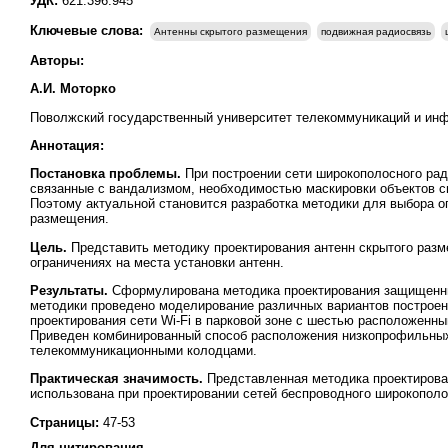
УДК:
621.396.945
Ключевые слова:
Антенны скрытого размещения
подвижная радиосвязь
Авторы:
А.И. Моторко
Поволжский государственный университет телекоммуникаций и инфо
Аннотация:
Постановка проблемы.
При построении сети широкополосного рад
связанные с вандализмом, необходимостью маскировки объектов св
Поэтому актуальной становится разработка методики для выбора о
размещения.
Цель.
Представить методику проектирования антенн скрытого раз
ограничениях на места установки антенн.
Результаты.
Сформулирована методика проектирования защищенны
методики проведено моделирование различных вариантов построен
проектирования сети Wi-Fi в парковой зоне с шестью расположен
Приведен комбинированный способ расположения низкопрофильных 
телекоммуникационными колодцами.
Практическая значимость.
Представленная методика проектиров
использована при проектировании сетей беспроводного широкополо
Страницы:
47-53
Для цитирования