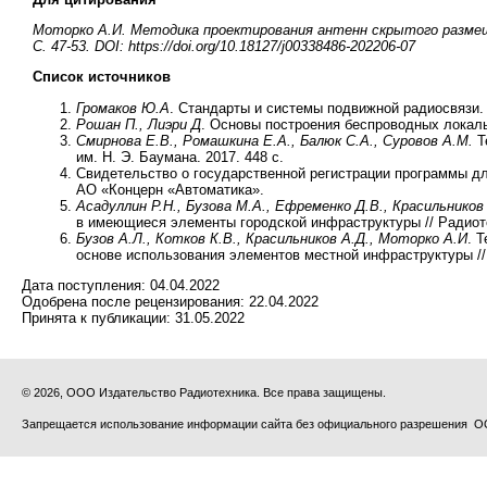
Моторко А.И. Методика проектирования антенн скрытого размещен
С. 47-53. DOI: https://doi.org/10.18127/j00338486-202206-07
Список источников
Громаков Ю.А
. Стандарты и системы подвижной радиосвязи. 
Рошан П., Лиэри Д
. Основы построения беспроводных локальн
Смирнова Е.В., Ромашкина Е.А., Балюк С.А., Суровов А.М.
Т
им. Н. Э. Баумана. 2017. 448 с.
Свидетельство о государственной регистрации программы дл
АО «Концерн «Автоматика».
Асадуллин Р.Н., Бузова М.А., Ефременко Д.В., Красильнико
в имеющиеся элементы городской инфраструктуры // Радиотех
Бузов А.Л., Котков К.В., Красильников А.Д., Моторко А.И
. 
основе использования элементов местной инфраструктуры // 
Дата поступления:
04.04.2022
Одобрена после рецензирования:
22.04.2022
Принята к публикации:
31.05.2022
© 2026, ООО Издательство Радиотехника. Все права защищены.
Запрещается использование информации сайта без официального разрешения О