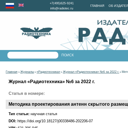
+7(495)625-9241
ГЛАВНАЯ
ОБ ИЗДАТЕ
info@radiotec.ru
Главная
Журналы
«Радиотехника»
Журнал «Радиотехника» №6 за 2022 г.
Мет
>
>
>
>
Журнал «Радиотехника» №6 за 2022 г.
Статья в номере:
Методика проектирования антенн скрытого размещ
Тип статьи:
научная статья
DOI:
https://doi.org/10.18127/j00338486-202206-07