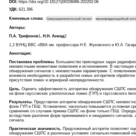
DOI:
https://doi.org/10.18127/j00338486-202202-06
УДК:
621.396
Ключевые слова:
Сверхширокополосный сигнал
квазиправдоподобный алг
Авторы:
П.А. Трифонов
1
, Н.Н. Ахмад
2
1,2 ВУНЦ ВВС «ВВА им. профессора Н.Е. Жуковского и Ю.А. Гагарин
Аннотация:
Постановка проблемы.
Большинство прикладных задач радиофизи
неизвестными моментами появления и исчезновения. В настоящее
обнаружения сигналов с неизвестными параметрами. С появление
возникла необходимость в разработке новых алгоритмов обработки
присутствия помех и априорной неопределенности.
Цель.
Оценить эффективность алгоритма обнаружения СШПС неизв
на фоне гауссовских узкополосных помех (ГУП) и гауссовского бел
Результаты.
Представлен алгоритм обнаружения СШПС неизвестно
фоне ГУП и ГБШ. Установлено, насколько повышается условная с
сравнению со случаем приема СШПС на фоне только ГБШ. Опреде
вследствие различия форм принимаемого и ожидаемого сигналов, а
сигнала.
Практическая значимость.
Предложенный алгоритм позволяет оц
обнаружения СШПС в различных условиях сигнально-помеховой обс