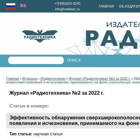
+7(495)625-9241
ГЛАВНАЯ
ОБ ИЗДАТЕ
info@radiotec.ru
Главная
Журналы
«Радиотехника»
Журнал «Радиотехника» №2 за 2022 г.
Эфф
>
>
>
>
моментами появления и исчезновения, принимаемого на фоне узкополосных помех
Журнал «Радиотехника» №2 за 2022 г.
Статья в номере:
Эффективность обнаружения сверхширокополосно
появления и исчезновения, принимаемого на фоне
Тип статьи:
научная статья