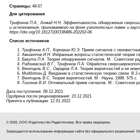
Страницы:
48-57
Для цитирования
Трифонов П.А., Ахмад Н.Н. Эффективность обнаружения сверхш
и исчезновения, принимаемого на фоне узкополосных помех и гауссо
https://doi.org/10.18127/j00338486-202202-06
Список источников
Трифонов А.П., Корчагин Ю.Э.
Прием сигналов с неизвестным
Амиантов И.Н.
Избранные вопросы статистической теории свя
Бакута П.А.
Теория обнаружения сигналов. М.: Советское рад
Радзиевский В.Г., Трифонов П.А.
Обработка сверхширокополос
Вентцель В.С.,
Овраров Л.А.
Теория вероятностей и ее инжен
Миддлтон Д.
Введение в статистическую теорию связи. В 2-х т
Вентцель В.С.
Теория вероятностей. М.: Наука. 1998. 575 с.
Тихонов В.И.
Оптимальный прием сигналов. М.: Советское рад
Дата поступления:
08.12.2021
Одобрена после рецензирования:
23.12.2021
Принята к публикации:
12.01.2022
© 2026, ООО Издательство Радиотехника. Все права защищены.
Запрещается использование информации сайта без официального разрешения О