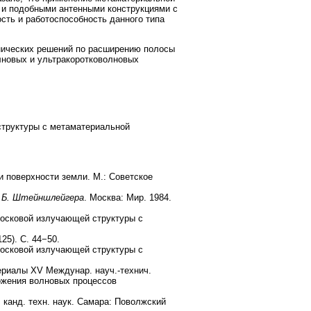
 и подобными антенными конструкциями с
ть и работоспособность данного типа
нических решений по расширению полосы
лновых и ультракоротковолновых
-структуры с метаматериальной
 поверхности земли. М.: Советское
.Б. Штейншлейгера
. Москва: Мир. 1984.
осковой излучающей структуры с
5). С. 44−50.
осковой излучающей структуры с
ериалы XV Междунар. науч.-технич.
ложения волновых процессов
 канд. техн. наук. Самара: Поволжский