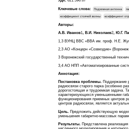
УДК:
621.396.67
Ключевые слова:
Подземная антенна
п
коэффициент стоячей волны
коэффициент от
Авторы:
А.В. Иванов
1
, В.И. Николаев
2
, Ю.Г. П
1,3 ВУНЦ ВВС «ВВА им. проф. Н.Е. Жук
2,3 АО «Концерн «Созвездие» (Воронеж
3 Воронежский государственный технич
3,4 АО НПП «Автоматизированные систе
Аннотация:
Постановка проблемы.
Поддержание р
радиосвязи старого парка (особенно р
дорогостоящая и трудоемкая задача. Т
характеризующихся уменьшенными габа
функционирования приемных центров ра
центров радиосвязи, является актуальн
Цель.
Предложить действующую модель
уменьшения габаритно-массовых параме
Результаты.
Представлена реализация 
численного моделирования и натурного