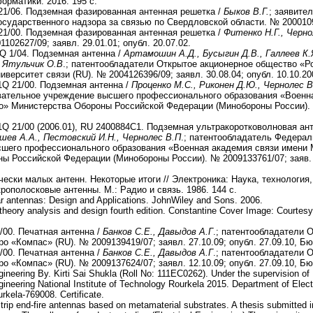
орматики. 2016. 195 с.
21/06. Подземная фазированная антенная решетка /
Быков В.Г.
; заявите
сударственного надзора за связью по Свердловской области. № 200010922
21/00. Подземная фазированная антенная решетка /
Фитенко Н.Г., Черно
102627/09; заявл. 29.01.01; опубл. 20.07.02.
Q 1/04. Подземная антенна /
Артамошин А.Д., Бусыгин Д.В., Галлеев К.Я
, Ятульчик О.В
.; патентообладатели Открытое акционерное общество «Р
верситет связи (RU). № 2004126396/09; заявл. 30.08.04; опубл. 10.10.2
1Q 21/00. Подземная антенна /
Проценко М.С., Риконен Д.Ю., Чернолес В
овательное учреждение высшего профессионального образования «Военн
о» Министерства Обороны Российской Федерации (Минобороны России). № 
Q 21/00 (2006.01), RU 2400884C1. Подземная ультракоротковолновая ан
ышев А.А., Пестовский И.Н., Чернолес В.П
.; патентообладатель Федерал
сшего профессионального образования «Военная академия связи имени
ы Российской Федерации (Минобороны России). № 2009133761/07; заяв. 0
ически малых антенн. Некоторые итоги // Электроника: Наука, технология,
ополосковые антенны. М.: Радио и связь. 1986. 144 с.
r antennas: Design and Applications. JohnWiley and Sons. 2006.
theory analysis and design fourth edition. Constantine Cover Image: Courte
/00. Печатная антенна /
Банков С.Е., Давыдов А.Г
.; патентообладатели 
о «Компас» (RU). № 2009139419/07; заявл. 27.10.09; опубл. 27.09.10, Б
/00. Печатная антенна /
Банков С.Е., Давыдов А.Г
.; патентообладатели 
о «Компас» (RU). № 2009137624/07; заявл. 12.10.09; опубл. 27.09.10, Б
neering By. Kirti Sai Shukla (Roll No: 111EC0262). Under the supervision of
ineering National Institute of Technology Rourkela 2015. Department of Ele
urkela-769008. Certificate.
strip end-fire antennas based on metamaterial substrates. A thesis submitted in 