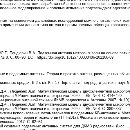
-массовые показатели разработанной антенны по сравнению с аналогами
исленное моделирование и полевые испытания подтверждают адекватнос
вным направлением дальнейших исследований можно считать поиск тех
го применения данного типа антенн в промышленных образцах коротково
 Ю.Г., Пендюрин В.А. Подземная антенна метровых волн на основе патч
№ 8. С. 80−90. DOI: https://doi.org/10.18127/j00338486-202108-09
е и подземные антенны. Теория и практика антенн, размещенных вблизи
иальных средах. В 2-х кн. Кн. 1 / Пер. с англ. под ред. д-ра техн. наук
В
в Д.А., Нещерет А.М
. Математическая модель двухэлементной микропол
риала // Радиотехника и электроника. 2020. Т. 65. № 4. С. 414−420.
 развития антенной техники ДКМВ радиосвязи // Антенны. 2007. № 10(12
в Д.А., Нещерет А.М
. Математическая модель двухэлементной микропол
риала // Радиотехника и электроника. 2020. Т. 65. № 4. С. 380−387.
пективы использования метаматериалов в подземных КВ-антеннах // Мат
муникации: теория и технологии (ТТТ-2017). Физика и технические при
нтипова
. 2017. С. 62−64.
ей создания подземных антенных систем для ДКМВ радиосвязи: Дисс. ...