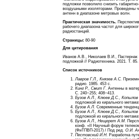
подложки позволило снизить габаритно
воздушными изоляторами. Проведены ч
антенн в диапазоне метровых волн.
Практическая значимость.
Перспекти
рабочего диапазона частот для широко
радиостанций.
Страницы:
80-90
Для цитирования
Иванов А.В., Николаев В.И., Пастернак
подложкой // Радиотехника. 2021. Т. 85. 
Список источников
Лавров Г.Л., Князев А.С.
Приземны
радио. 1985. 453 с.
Кинг Р., Смит Г
. Антенны в матер
С. 240−255; 408−413.
Бузов А.Л., Клюев Д.С., Копыло
подложкой из кирального метамате
Бузов А.Л.
Современные тенденции
Бузов А.Л., Клюев Д.С., Копыло
подложкой из кирального метамате
Бузов А.Л., Нещерет А.М
. Перс
конф. «II Научный форум телеком
(ФиТПВП-2017) / Под ред.
О.И. А
Пестовский И.Н
. Разработка пут