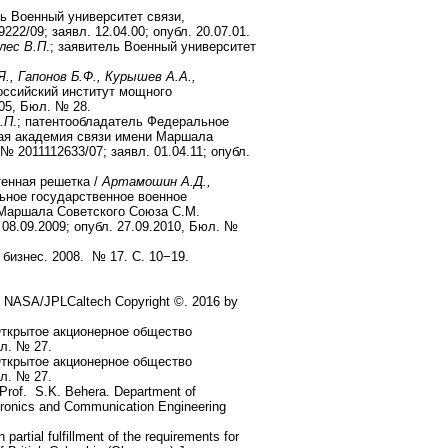
ль Военный университет связи,
2/09; заявл. 12.04.00; опубл. 20.07.01.
лес В.П
.; заявитель Военный университет
., Гапонов Б.Ф., Курышев А.А.,
оссийский институт мощного
005, Бюл. № 28.
.П
.; патентообладатель Федеральное
ая академия связи имени Маршала
2011112633/07; заявл. 01.04.11; опубл.
тенная решетка /
Артамошин А.Д.,
ьное государственное военное
 Маршала Советского Союза С.М.
8.09.2009; опубл. 27.09.2010, Бюл. №
 бизнес. 2008. № 17. С. 10−19.
sy NASA/JPLCaltech Copyright ©. 2016 by
Открытое акционерное общество
юл. № 27.
Открытое акционерное общество
юл. № 27.
 Prof. S.K. Behera. Department of
ctronics and Communication Engineering
partial fulfillment of the requirements for