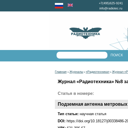
+7(495)625-9241
info@radiotec.ru
Главная
Журналы
«Радиотехника»
Журнал «Р
>
>
>
Журнал «Радиотехника» №8 за 
Статья в номере:
Подземная антенна метровых 
Тип статьи:
научная статья
DOI:
https://doi.org/10.18127/j00338486-