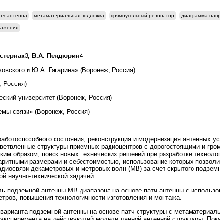
атч-антенна
метаматериальная подложка
прямоугольный резонатор
диаграмма нап
ражения
астернак
3
, В.А. Пендюрин
4
овского и Ю.А. Гагарина» (Воронеж, Россия)
, Россия)
еский университет (Воронеж, Россия)
мы связи» (Воронеж, Россия)
аботоспособного состояния, реконструкция и модернизация антенных ус
азветвленные структуры приемных радиоцентров с дорогостоящими и гро
аким образом, поиск новых технических решений при разработке техноло
ритными размерами и себестоимостью, использование которых позволи
диосвязи декаметровых и метровых волн (МВ) за счет скрытого подзем
ой научно-технической задачей.
 подземной антенны МВ-диапазона на основе патч-антенны с использо
тров, повышения технологичности изготовления и монтажа.
варианта подземной антенны на основе патч-структуры с метаматериал
 эксперимента на действующей модели данной антенной структуры. Пок