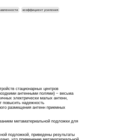
равленности
коэффициент усиления
тройств стационарных центров
моздкими антенными полями) − весьма
гичных электрически малых антенн,
т повысить надежность
ного размещения антенн приемных
ванием метаматериальной подложки для
ьной подложкой, приведены результаты
азано, что применение метаматериальной