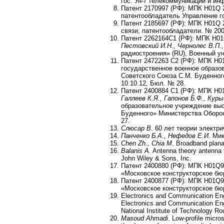
гос. Ун-т телекоммуникаций и инф
Патент 2170997 (РФ): МПК H01Q 
патентообладатель Управление го
Патент 2185697 (РФ): МПК H01Q 
связи, патентообладатели. № 2001
Патент 2262164C1 (РФ): МПК H01
Пестовский И.Н., Чернолес В.П.
радиостроения» (RU), Военный уни
Патент 2472263 С2 (РФ): МПК H0
государственное военное образ
Советского Союза С.М. Буденног
10.10.12, Бюл. № 28.
Патент 2400884 C1 (РФ): МПК H01
Галлеев К.Я., Гапонов Б.Ф., Кур
образовательное учреждение вы
Буденного» Министерства Оборон
27.
Слюсар В
. 60 лет теории электр
Панченко Б.А., Нефедов Е.И.
Микр
Chen Zh., Chia M
. Broadband plana
Balanis A.
Antenna theory antenna 
John Wiley & Sons, Inc.
Патент 2400880 (РФ): МПК H01Q9
«Московское конструкторское бюр
Патент 2400877 (РФ): МПК H01Q9
«Московское конструкторское бюр
Electronics and Communication Engi
Electronics and Communication Eng
National Institute of Technology Ro
Masoud Ahmadi
. Low-profile micro