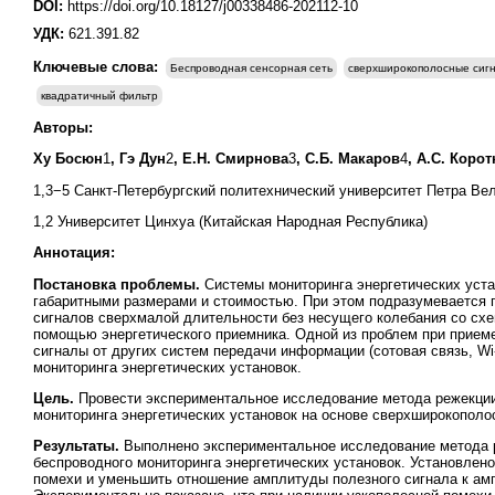
DOI:
https://doi.org/10.18127/j00338486-202112-10
УДК:
621.391.82
Ключевые слова:
Беспроводная сенсорная сеть
сверхширокополосные сигн
квадратичный фильтр
Авторы:
Ху Босюн
1
, Гэ Дун
2
, Е.Н. Смирнова
3
, С.Б. Макаров
4
, А.С. Коро
1,3−5 Санкт-Петербургский политехнический университет Петра Вел
1,2 Университет Цинхуа (Китайская Народная Республика)
Аннотация:
Постановка проблемы.
Системы мониторинга энергетических уст
габаритными размерами и стоимостью. При этом подразумевается 
сигналов сверхмалой длительности без несущего колебания со схе
помощью энергетического приемника. Одной из проблем при приеме
сигналы от других систем передачи информации (сотовая связь, Wi
мониторинга энергетических установок.
Цель.
Провести экспериментальное исследование метода режекции
мониторинга энергетических установок на основе сверхширокополо
Результаты.
Выполнено экспериментальное исследование метода р
беспроводного мониторинга энергетических установок. Установлено
помехи и уменьшить отношение амплитуды полезного сигнала к амп