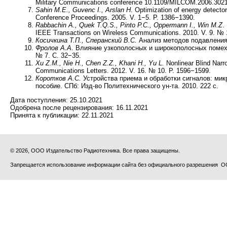
Military Communications conference 10.1109/MILCOM.2006.3021
Sahin M.E., Guvenc I., Arslan H
. Optimization of energy detect
Conference Proceedings. 2005. V. 1−5. P. 1386−1390.
Rabbachin A., Quek T.Q.S., Pinto P.C., Oppermann I., Win M.Z
.
IEEE Transactions on Wireless Communications. 2010. V. 9. № 
Косичкина Т.П., Сперанский В.С.
Анализ методов подавления 
Фролов А.А
. Влияние узкополосных и широкополосных помех
№ 7. С. 32−35.
Xu Z.M., Nie H., Chen Z.Z., Khani H., Yu L.
Nonlinear Blind Narr
Communications Letters. 2012. V. 16. № 10. P. 1596−1599.
Коротков А.С.
Устройства приема и обработки сигналов: мик
пособие. СПб: Изд-во Политехнического ун-та. 2010. 222 с.
Дата поступления:
25.10.2021
Одобрена после рецензирования:
16.11.2021
Принята к публикации:
22.11.2021
© 2026, ООО Издательство Радиотехника. Все права защищены.
Запрещается использование информации сайта без официального разрешения О