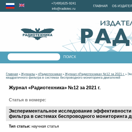
+7(495)625-9241
ГЛАВНАЯ
ОБ ИЗДАТЕ
info@radiotec.ru
Главная
Журналы
«Радиотехника»
Журнал «Радиотехника» №12 за 2021 г.
Эк
>
>
>
>
квадратичного фильтра в системах беспроводного мониторинга двигателей
Журнал «Радиотехника» №12 за 2021 г.
Статья в номере:
Экспериментальное исследование эффективности
фильтра в системах беспроводного мониторинга д
Тип статьи:
научная статья