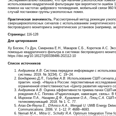
Экспериментально показано, что при наличии узкополосной помехи 
использовании квадратичной фильтрации при вероятности ошибок 
помехи на частотах цифрового телевидения, мобильной связи 960 М
случай постановки группы узкополосных помех.
Практическая значимость.
Рассмотренный метод режекции узкопо
сверхширокополосных сигналов с использованием энергетического
беспроводного мониторинга энергетических установок (например, а
Страницы:
116-128
Для цитирования
Ху Босюн, Гэ Дун, Смирнова Е.Н., Макаров С.Б., Коротков А.С. Э
помощью квадратичного фильтра в системах беспроводного мониторин
https://doi.org/10.18127/j00338486-202112-10
Список источников
Андриянов А.В
. Система передачи информации с использова
системы. 2019. № 3(234). С. 19−24.
Бондаренко Д.Л., Голубев А.В
. Использование СШП сигнала д
практич. конф. «Наука в России: перспективные исследования
ограниченной ответственностью «Центр развития научного со
Андриянов А.В.
Оценка эффективности приема пачки СШП-импу
рождения А.С. Попова «Радиолокация, навигация, связь». В 
Миронов П.А., Назарян Д.Ф., Кураленя О.А., Плоц С.А.
СШП-т
телекоммуникаций. 2018. № 1. С. 77.
Arias-De-Reyna E., D'Amico A.A., Mengali U
. UWB Energy Detect
Communications. 2006. V. 1−12. P. 4688−4693.
Nemati M.A., Mitra U., Scholtz R.A
. Optimum Integration Time 