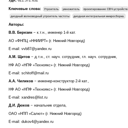
УДК:
621.372.632
Ключевые слова:
Утроитель
умножитель
проектирование СВЧ-устройств
диодный волноводный утроитель частоты
диодная интегральная микросборка.
Авторы:
В.В. Березин
− к.т.н., инженер 1-й кат.
АО «ФНПЦ «ННИИРТ» (г. Нижний Новгород)
E-mail: vvb87@yandex.ru
А.М. Щитов
− д.т.н., ст. науч. сотрудник, гл. науч. сотрудник,
НФ АО «НПФ «Техноякс» (г. Нижний Новгород)
E-mail: schitoff@mail.ru
А.А. Чиликов
− инженер-конструктор 2-й кат.,
НФ АО «НПФ «Техноякс» (г. Нижний Новгород)
E-mail: xandres@list.ru
Д.И. Дюков
− начальник отдела,
ОАО «НПП «Салют» (г. Нижний Новгород)
E-mail: dukov4@yandex.ru