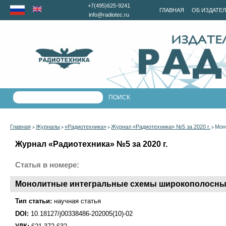
+7(495)625-9241
ГЛАВНАЯ
ОБ ИЗДАТЕ
info@radiotec.ru
Главная
Журналы
«Радиотехника»
Журнал «Радиотехника» №5 за 2020 г.
Мон
>
>
>
>
Журнал «Радиотехника» №5 за 2020 г.
Статья в номере:
Монолитные интегральные схемы широкополосных
Тип статьи:
научная статья
DOI:
10.18127/j00338486-202005(10)-02