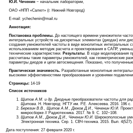
Ю.И. Чеченин
− начальник лаборатории,
ОАО «НПП «Салют» (г. Нижний Новгород)
E-mail: ychechenin@mail.ru
Аннотация:
Постановка проблемы.
До настоящего времени умножители частот
интегральных устройств на дискретных элементах (диодах) или д
создания умножителей частоты в виде монолитных интегральных 
использованием методик расчета и проектирования в САПР, уменьш
технические характеристики.
Результаты
. В ходе моделирования 
рассчитаны такие параметры умножителей, как геометрические раз
параметры диодов и цепи автосмещения. Показано, что полученны
Практическая значимость.
Разработанные монолитные интегральн
высокими эффективностями преобразования и уровнями подавлени
Страницы:
14-19
Список источников
Щитов А.М. и др
. Диодные преобразователи частоты для ра
Щитова
. Н. Новгород: НГТУ им. Р.Е. Алексеева. 2016. 196 с.
Березин В.В., Щитов А.М., Дюков Д.И., Чеченин Ю.
И. Проек
микросборке // Радиотехника. 2017. № 9. С. 102−108.
Щитов А.М., Дюков Д.И., Чеченин Ю.И
. Широкополосные умн
Электронная техника. Сер. 1. СВЧ-техника. 2015. Вып. 4(527).
Дата поступления:
27 февраля 2020 г.