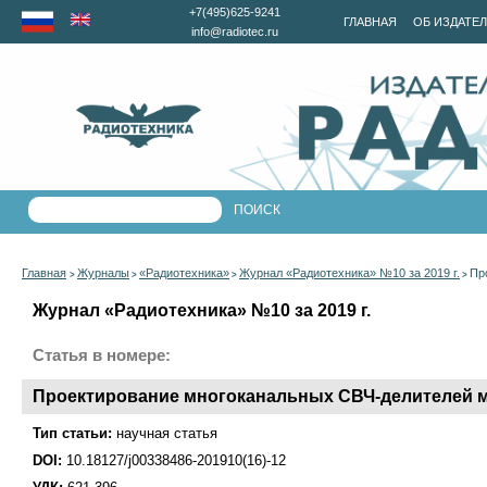
+7(495)625-9241
ГЛАВНАЯ
ОБ ИЗДАТЕ
info@radiotec.ru
Главная
Журналы
«Радиотехника»
Журнал «Радиотехника» №10 за 2019 г.
Пр
>
>
>
>
Журнал «Радиотехника» №10 за 2019 г.
Статья в номере:
Проектирование многоканальных СВЧ-делителей м
Тип статьи:
научная статья
DOI:
10.18127/j00338486-201910(16)-12