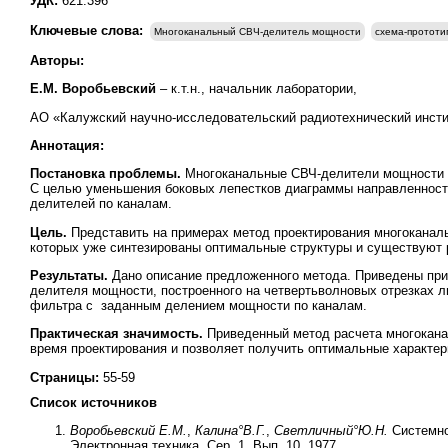
УДК:
621.396
Ключевые слова:
Многоканальный СВЧ-делитель мощности
схема-прототи
Авторы:
Е.М. Воробьевский
– к.т.н., начальник лаборатории,
АО «Калужский научно-исследовательский радиотехнический инсти
Аннотация:
Постановка проблемы.
Многоканальные СВЧ-делители мощности ш
С целью уменьшения боковых лепестков диаграммы направленност
делителей по каналам.
Цель.
Представить на примерах метод проектирования многоканал
которых уже синтезированы оптимальные структуры и существуют 
Результаты.
Дано описание предложенного метода. Приведены прим
делителя мощности, построенного на четвертьволновых отрезках л
фильтра с заданным делением мощности по каналам.
Практическая значимость.
Приведенный метод расчета многокана
время проектирования и позволяет получить оптимальные характери
Страницы:
55-59
Список источников
Воробьевский Е.М.
,
Калина°В.Г.
,
Светличный°Ю.Н.
Системно
Электронная техника. Сер. 1. Вып. 10. 1977.