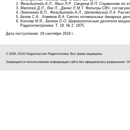
Фельдштейн А.Л.
,
Явич Л.Р.
,
Смирнов В.П.
Справочник по эл
Маттей Д.Л.
,
Янг Л.
,
Джонс Е.М.Т.
Фильтры СВЧ, согласующие
Леонченко В.П.
,
Фельдштейн А.Л.
,
Шепелянский Л.А.
Расчет
Белов С.А.
,
Хомяков В.А.
Синтез оптимальных бинарных дели
Котляр М.Я.
,
Беллон О.О.
Широкополосные делители мощност
Радиоэлектроника. Т. 18. № 2. 1975.
Дата поступления:
19 сентября 2019 г.
© 2026, ООО Издательство Радиотехника. Все права защищены.
Запрещается использование информации сайта без официального разрешения О