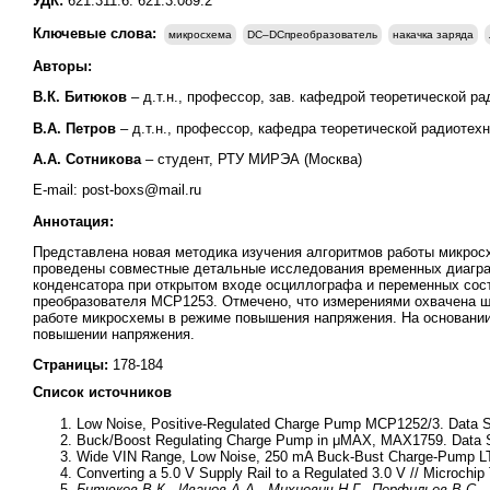
УДК:
621.311.6: 621.3.089.2
Ключевые слова:
микросхема
DC–DCпреобразователь
накачка заряда
Авторы:
В.К. Битюков
– д.т.н., профессор, зав. кафедрой теоретической р
В.А. Петров
– д.т.н., профессор, кафедра теоретической радиотехн
А.А. Сотникова
– студент, РТУ МИРЭА (Москва)
E-mail: post-boxs@mail.ru
Аннотация:
Представлена новая методика изучения алгоритмов работы микрос
проведены совместные детальные исследования временных диагр
конденсатора при открытом входе осциллографа и переменных с
преобразователя MCP1253. Отмечено, что измерениями охвачена ши
работе микросхемы в режиме повышения напряжения. На основании
повышении напряжения.
Страницы:
178-184
Список источников
Low Noise, Positive-Regulated Charge Pump MCP1252/3. Data S
Buck/Boost Regulating Charge Pump in μMAX, MAX1759. Data Sh
Wide VIN Range, Low Noise, 250 mA Buck-Bust Charge-Pump LTC
Converting a 5.0 V Supply Rail to a Regulаted 3.0 V // Microchi
Битюков В.К.
,
Иванов А.А.
,
Михневич Н.Г.
,
Перфильев В.С.
,