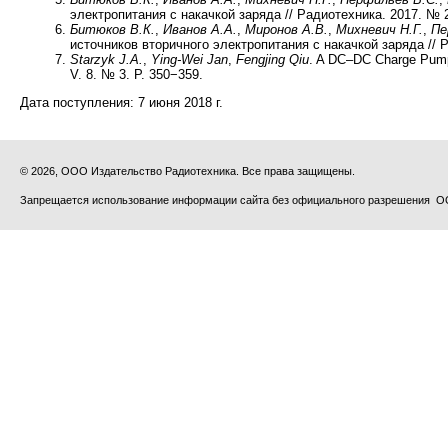
электропитания с накачкой заряда // Радиотехника. 2017. № 2
Битюков В.К.
,
Иванов А.А.
,
Миронов А.В.
,
Михневич Н.Г.
,
Пе
источников вторичного электропитания с накачкой заряда // Р
Starzyk J.A.
,
Ying-Wei Jan
,
Fengjing Qiu
. A DC–DC Charge Pump 
V. 8. № 3. P. 350−359.
Дата поступления:
7 июня 2018 г.
© 2026, ООО Издательство Радиотехника. Все права защищены.
Запрещается использование информации сайта без официального разрешения О