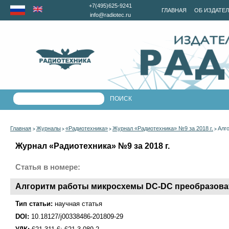
+7(495)625-9241
ГЛАВНАЯ
ОБ ИЗДАТЕ
info@radiotec.ru
Главная
Журналы
«Радиотехника»
Журнал «Радиотехника» №9 за 2018 г.
Алг
>
>
>
>
Журнал «Радиотехника» №9 за 2018 г.
Статья в номере:
Алгоритм работы микросхемы DC-DC преобразова
Тип статьи:
научная статья
DOI:
10.18127/j00338486-201809-29