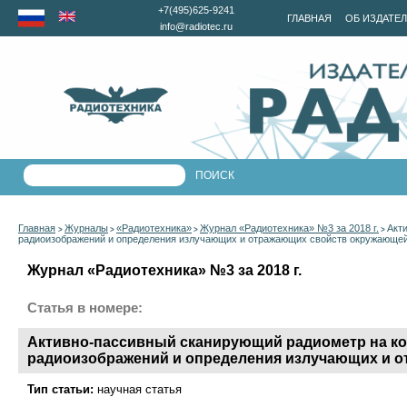
+7(495)625-9241
ГЛАВНАЯ
ОБ ИЗДАТЕ
info@radiotec.ru
Главная
Журналы
«Радиотехника»
Журнал «Радиотехника» №3 за 2018 г.
Акт
>
>
>
>
радиоизображений и определения излучающих и отражающих свойств окружающе
Журнал «Радиотехника» №3 за 2018 г.
Статья в номере:
Активно-пассивный сканирующий радиометр на к
радиоизображений и определения излучающих и 
Тип статьи:
научная статья