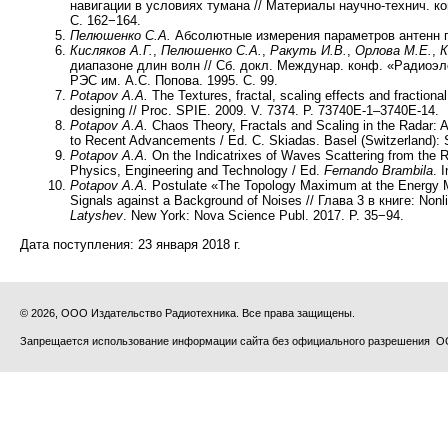
навигации в условиях тумана // Материалы научно-технич. кон
С. 162−164.
Пелюшенко С.А.
Абсолютные измерения параметров антенн по 
Кисляков А.Г.
,
Пелюшенко С.А.
,
Ракуть И.В.
,
Орлова М.Е.
,
К
диапазоне длин волн // Сб. докл. Междунар. конф. «Радиоэл
РЭС им. А.С. Попова. 1995. С. 99.
Potapov
А
.
А
.
The Textures, fractal, scaling effects and fraction
designing // Proc. SPIE. 2009. V. 7374. P. 73740E-1–3740E-14.
Potapov A.A.
Chaos Theory, Fractals and Scaling in the Radar: 
to Recent Advancements / Ed. C. Skiadas. Basel (Switzerland): S
Potapov A.A.
On the Indicatrixes of Waves Scattering from the Ra
Physics, Engineering and Technology / Ed.
Fernando Brambila
. 
Potapov A.A.
Postulate «The Topology Maximum at the Energy Mi
Signals against a Background of Noises // Глава 3 в книге: Nonli
Latyshev
. New York: Nova Science Publ. 2017. P. 35−94.
Дата поступления:
23 января 2018 г.
© 2026, ООО Издательство Радиотехника. Все права защищены.
Запрещается использование информации сайта без официального разрешения О