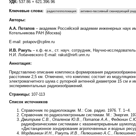
УДК:
537.86 + 621.396.96
Ключевые слова:
радиотеплолокация
активно-пассивный сканирующий ра
Авторы:
А.А. Потапов
– академик Российской академии инженерных наук им.
Котельникова РАН (Москва)
E-mail: potapov@cplire.ru
И.В. Ракуть
– к.ф.-м.н., ст. науч. сотрудник, Научно-исследовате
Н.И. Лобачевского E-mail: rakut@nirfi.unn.ru
Аннотация:
Представлено описание комплекса формирования радиоизображени
расстоянии 2,5 км. Отмечено, что комплекс состоит из модуляцион
электромагнитного шума с рупорной антенной диаметром 15 см и и
экспериментальных радиоизображений.
Страницы:
107-113
Список источников
Справочник по радиолокации. М.: Сов. радио. 1976. Т. 1−4.
Справочник по радиоэлектронным системам. М.: Энергия. 1979
Дмитриев С.В.
,
Опаленов Ю.В.
,
Потапов А.А.
,
Федюнин С.Ю
радиофизическими системами с квазинепрерывным шумоподо
«Дистанционное зондирование агропочвенных и водных ресурс
Мордвинкин И.Н.
,
Ракуть И.В.
,
Пелюшенко А.С.
,
Пелюшенко 