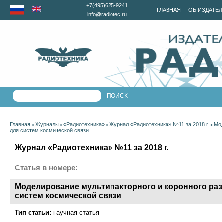
+7(495)625-9241
ГЛАВНАЯ
ОБ ИЗДАТЕ
info@radiotec.ru
Главная
Журналы
«Радиотехника»
Журнал «Радиотехника» №11 за 2018 г.
Мо
>
>
>
>
для систем космической связи
Журнал «Радиотехника» №11 за 2018 г.
Статья в номере:
Моделирование мультипакторного и коронного ра
систем космической связи
Тип статьи:
научная статья