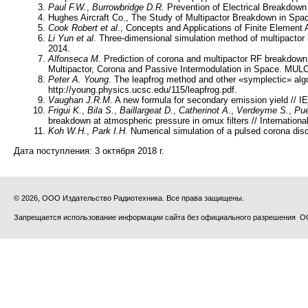
Paul F.W.
,
Burrowbridge D.R.
Prevention of Electrical Breakdown 
Hughes Aircraft Co., The Study of Multipactor Breakdown in Spa
Cook Robert
et al
., Concepts and Applications of Finite Element
Li Yun
et al
. Three-dimensional simulation method of multipactor
2014.
Alfonseca M.
Prediction of corona and multipactor RF breakdown
Multipactor, Corona and Passive Intermodulation in Space. MU
Peter A.
Young
. The leapfrog method and other «symplectic» algo
http://young.physics.ucsc.edu/115/leapfrog.pdf.
Vaughan J.R.M.
A new formula for secondary emission yield // I
Frigui K.
,
Bila S.
,
Baillargeat D.
,
Catherinot A.
,
Verdeyme S.
,
Pue
breakdown at atmospheric pressure in omux filters // Internatio
Koh W.H.
,
Park I.H.
Numerical simulation of a pulsed corona disc
Дата поступления:
3 октября 2018 г.
© 2026, ООО Издательство Радиотехника. Все права защищены.
Запрещается использование информации сайта без официального разрешения О