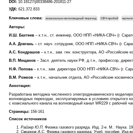
DOI:
10.18127/j00338486-201811-27
УДК:
621.372.833
Ключевые слова:
коаксиально-волноводный переход
СВЧ-пробой
мульти
Авторы:
И.Ш. Бахтеев
– к.т.н., ст. инженер, ООО НПП «НИКА-СВЧ» (г. Сарат
А.А. Довгань
– ст. науч. сотрудник, ООО НПП «НИКА-СВЧ» (г. Сара
А.С. Кондрашов
– к.т.н., зам. ген. конструктора, АО «Российские 
В.П. Мещанов
– Засл. деятель науки РФ, д.т.н., профессор, дирек
Н.Ф. Попова
– к.т.н., зам. директора ООО НПП «НИКА-СВЧ» (г. Сар
В.М. Рожков
– к.т.н., начальник отдела, АО «Российские космичес
Аннотация:
Разработана методика численного электродинамического моделиров
волноводных переходах, эксплуатируемых в условиях открытого к
с коаксиального канала на волноводный канал WR229 с рабочей час
Страницы:
156-161
Список источников
Райзер Ю.П.
Физика газового разряда. Изд. 2-е. М.: Наука. 19
Смирнов А.С.
Физика газового разряда: Учеб. пособие. Изд-в