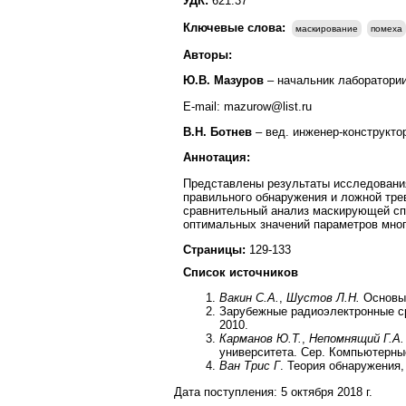
УДК:
621.37
Ключевые слова:
маскирование
помеха
Авторы:
Ю.В. Мазуров
– начальник лаборатории
E-mail: mazurow@list.ru
В.Н. Ботнев
– вед. инженер-конструкто
Аннотация:
Представлены результаты исследовани
правильного обнаружения и ложной тре
сравнительный анализ маскирующей сп
оптимальных значений параметров мно
Страницы:
129-133
Список источников
Вакин С.А.
,
Шустов Л.Н.
Основы 
Зарубежные радиоэлектронные сре
2010.
Карманов Ю.Т.
,
Непомнящий Г.А.
университета. Сер. Компьютерные
Ван Трис Г
. Теория обнаружения, 
Дата поступления:
5 октября 2018 г.