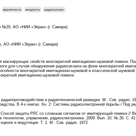
вероятность
мощность
радиосигнал.
 №20, АО «НИИ «Экран» (г. Самара)
р, АО «НИИ «Экран» (г. Самара)
я маскирующих свойств многократной имитационно-шумовой помехи. По
воги для случая обнаружения радиосигнала на фоне многократной имит
особности многократной имитационно-шумовой и классической шумовой 
гократной имитационно-шумовой помехи.
радиопротиводействия и радиотехнической разведки. М.: Сов. радио. 19
дства. В 4-х книгах. Кн. 2: Системы радиоэлектронной борьбы / Под р
Способ защиты РЛС со сложным сигналом от имитирующей помехи // Ве
 технологии, управление, радиоэлектроника. 2009. Вып. 10. № 26. С. 41
оценок и модуляции. Т. 1. М.: Сов. радио. 1972.