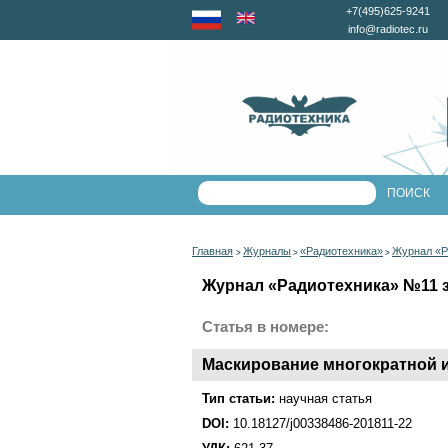
+7(495)625-9241
info@radiotec.ru
Главная
Журналы
«Радиотехника»
Журнал «Р
>
>
>
Журнал «Радиотехника» №11 за
Статья в номере:
Маскирование многократной 
Тип статьи:
научная статья
DOI:
10.18127/j00338486-201811-22