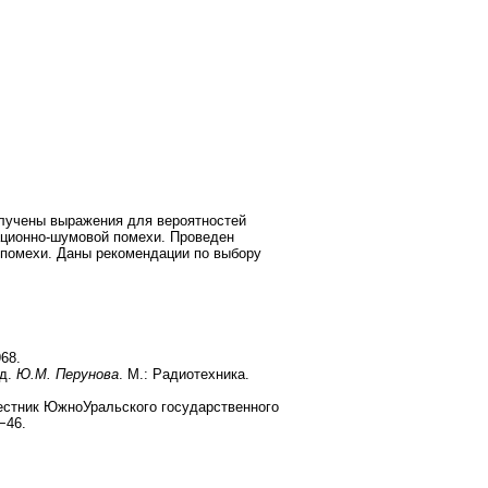
лучены выражения для вероятностей
ационно-шумовой помехи. Проведен
помехи. Даны рекомендации по выбору
68.
ед.
Ю.М. Перунова
. М.: Радиотехника.
стник ЮжноУральского государственного
−46.