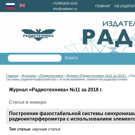
+7(495)625-9241
ГЛАВНАЯ
ОБ ИЗДАТЕ
info@radiotec.ru
Главная
Журналы
«Радиотехника»
Журнал «Радиотехника» №11 за 2018 г.
По
>
>
>
>
системы радиоинтерферометра с использованием элементов радиофотоники
Журнал «Радиотехника» №11 за 2018 г.
Статья в номере:
Построение фазостабильной системы синхрониза
радиоинтерферометра с использованием элемент
Тип статьи:
научная статья