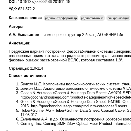
DOI:
10.18127/j00338486-201811-18
УДК:
621.372.2
Ключевые слова:
радиоинтерферометр
радиофотоника
синхронизация
Авторы:
А.А. Емельянов
– инженер-конструктор 2-й кат., АО «КНИРТИ»
Аннотация:
Предложен вариант построения фазостабильной системы синхрониз
разнесенных приемных каналов радиоинтерферометра с использова
фазовых ошибок рассмотренной ВОЛС, которая составила 1,8°.
Страницы:
110-114
Список источников
Белкин М.Е.
Компоненты волоконно-оптических систем: Учеб. 
Белкин М.Е.
Аналоговые волоконно-оптические системы // LAM
Gooch & Housego «Gooch & Housego Data Sheet: АА0701 SERIES:
http://goochandhousego.com/products-categories/high-speed-det
Gooch & Housego «Gooch & Housego Data Sheet: EM169: Optical 
2015. http://goochandhousego.com/products-categories/Lasers.
Huber+Suhner AG «Huber+Suhner Data Sheet: Coaxial Cable:
11.05.017.
Емельянов А.А.
и др
.
Особенности построения бортовой волок
Corning, Inc. Corning SMF-28e+ Optical Fiber Product Informatio