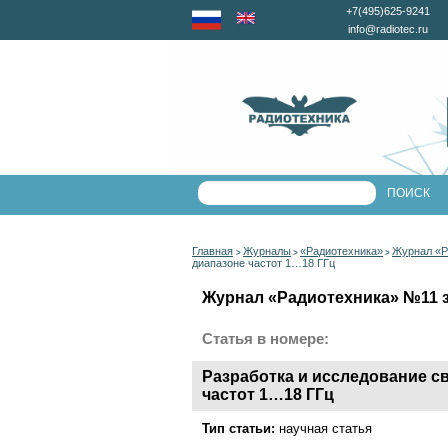
+7(495)625-9241
info@radiotec.ru
Главная
Журналы
«Радиотехника»
Журнал «Р
>
>
>
диапазоне частот 1…18 ГГц
Журнал «Радиотехника» №11 за
Статья в номере:
Разработка и исследование 
частот 1…18 ГГц
Тип статьи:
научная статья