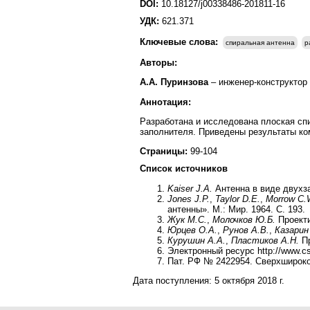
DOI:
10.18127/j00338486-201811-16
УДК:
621.371
Ключевые слова:
спиральная антенна
р
Авторы:
А.А. Пуринзова
– инженер-конструктор 2
Аннотация:
Разработана и исследована плоская с
заполнителя. Приведены результаты ко
Страницы:
99-104
Список источников
Kaiser J.A.
Антенна в виде двухза
Jones J.P.
,
Taylor D.E.
,
Morrow C.
антенны». М.: Мир. 1964. С. 193.
Жук М.С.
,
Молочков Ю.Б.
Проекти
Юрцев О.А.
,
Рунов А.В.
,
Казарин
Курушин А.А.
,
Пластиков А.Н.
Пр
Электронный ресурс http://www.c
Пат. РФ № 2422954. Сверхшироко
Дата поступления:
5 октября 2018 г.