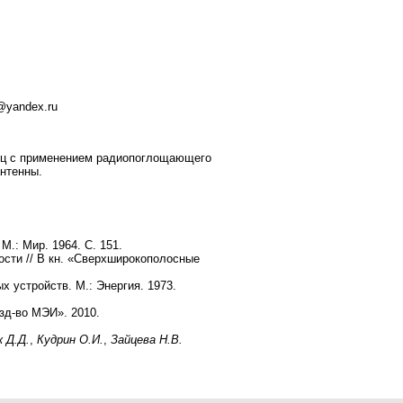
a@yandex.ru
ГГц c применением радиопоглощающего
нтенны.
.: Мир. 1964. С. 151.
сти // В кн. «Сверхширокополосные
 устройств. М.: Энергия. 1973.
д-во МЭИ». 2010.
 Д.Д.
,
Кудрин О.И.
,
Зайцева Н.В.