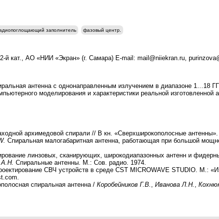
адиопоглощающий заполнитель
фазовый центр.
-й кат., АО «НИИ «Экран» (г. Самара) E-mail: mail@niiekran.ru, purinzov
пиральная антенна с однонаправленным излучением в диапазоне 1…18 
мпьютерного моделирования и характеристики реальной изготовленной а
ходной архимедовой спирали // В кн. «Сверхширокополосные антенны». М
W.
Спиральная малогабаритная антенна, работающая при большой мощно
рование линзовых, сканирующих, широкодиапазонных антенн и фидерных
 А.Н.
Спиральные антенны. М.: Сов. радио. 1974.
оектирование СВЧ устройств в среде CST MICROWAVE STUDIO. М.: «Из
st.com.
полосная спиральная антенна /
Коробейников Г.В.
,
Иванова Л.Н.
,
Кохнюк