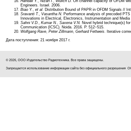
Handali Y.
,
Nizan I.
,
Wulich D.
On channel capacity of OFDM with
Engineers. Israel. 2006.
Biao Y.
,
et al
. Distribution Bound of PAPR in OFDM Signals // I
Sravanti T.
,
Vasantha N.
Performance analysis of precoded PTS 
Innovations in Electrical, Electronics, Instrumentation and Med
Sahni V.D.
,
Kumar N.
,
Saxena V.N.
Novel hybrid technique(s) fo
Communication (ICSC). Noida. 2016. P. 512−515.
Wolfgang Rave
,
Peter Zillmann
,
Gerhard Fettweis
. Iterative cor
Дата поступления:
21 ноября 2017 г.
© 2026, ООО Издательство Радиотехника. Все права защищены.
Запрещается использование информации сайта без официального разрешения О