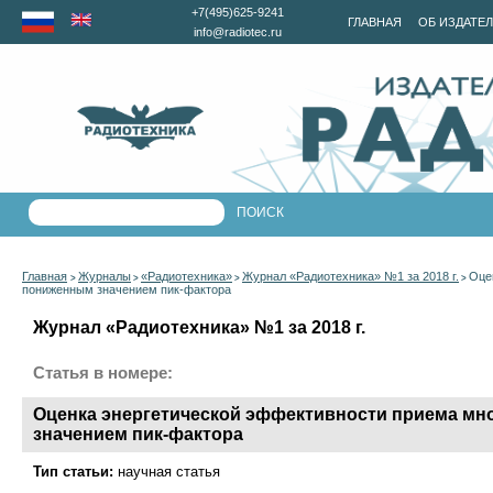
+7(495)625-9241
ГЛАВНАЯ
ОБ ИЗДАТЕ
info@radiotec.ru
Главная
Журналы
«Радиотехника»
Журнал «Радиотехника» №1 за 2018 г.
Оце
>
>
>
>
пониженным значением пик-фактора
Журнал «Радиотехника» №1 за 2018 г.
Статья в номере:
Оценка энергетической эффективности приема м
значением пик-фактора
Тип статьи:
научная статья