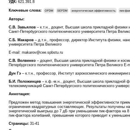
УДК:
621.391.8
Ключевые слова:
OFDM
SEFDM
энергетическая эффективность
пик-фа
Авторы:
С.В. Завьялов
– к.т.н., доцент, Высшая школа прикладной физики 
Санкт-Петербургского политехнического университета Петра Велико
С.Б. Макаров
– д.т.н., профессор, директор Института физики, на
университета Петра Великого
E-mail: makarov@cee.spbstu.ru
С.В. Волвенко
– доцент, Высшая школа прикладной физики и косми
Петербургского политехнического университета Петра Великого E-ma
Дун Гэ
– к.т.н., профессор, Институт аэрокосмического инжиниринга
Б.И. Положинцев
– к.ф.-м.н., доцент, Высшая школа прикладной ф
телекоммуникаций Санкт-Петербургского политехнического универси
Аннотация:
Предложен метод повышения энергетической эффективности прием
ограничения квадратурных составляющих. Результаты получены на
энергетический выигрыш до 7 дБ при уменьшении пик-фактора на 
пик-фактора колебаний, превышение которого приводит к уменьшен
Страницы:
31-41