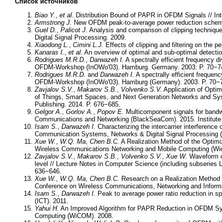
Список источников
Biao Y.
,
et al
. Distribution Bound of PAPR in OFDM Signals // I
Armstrong J.
New OFDM peak-to-average power reduction scheme
Guel D.
,
Palicot J.
Analysis and comparison of clipping technique
Digital Signal Processing. 2009.
Xiaodong L.
,
Cimini L.J.
Effects of clipping and filtering on the
Kanaras I.
,
et al
. An overview of optimal and sub-optimal detecti
Rodrigues M.R.D.
,
Darwazeh I.
A spectrally efficient frequency 
OFDM-Workshop (InOWo'03). Hamburg. Germany. 2003: P. 70−7
Rodrigues M.R.D.
and
Darwazeh I.
A spectrally efficient frequen
OFDM-Workshop (InOWo'03). Hamburg (Germany). 2003. P. 70−
Zavjalov S.V.
,
Makarov S.B.
,
Volvenko S.V.
Application of Optima
of Things, Smart Spaces, and Next Generation Networks and Sy
Publishing. 2014. P. 676−685.
Gelgor A.
,
Gorlov A.
,
Popov E.
Multicomponent signals for bandwi
Communications and Networking (BlackSeaCom). 2015. Institute o
Isam S.
,
Darwazeh I.
Characterizing the intercarrier interferenc
Communication Systems, Networks & Digital Signal Processing
Xue W.
,
W.Q. Ma
,
Chen B.C.
A Realization Method of the Optimiz
Wireless Communications Networking and Mobile Computing (Wi
Zavjalov S.V.
,
Makarov S.B.
,
Volvenko S.V.
,
Xue W.
Waveform op
level // Lecture Notes in Computer Science (including subseries Le
636−646.
Xue W.
,
W.Q. Ma
,
Chen B.C.
Research on a Realization Method o
Conference on Wireless Communications, Networking and Informa
Isam S.
,
Darwazeh I.
Peak to average power ratio reduction in s
(ICT). 2011.
Yahui H.
An Improved Algorithm for PAPR Reduction in OFDM Sys
Computing (WiCOM). 2008.