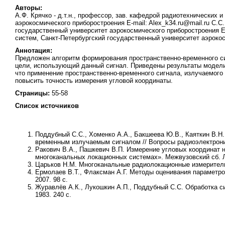
Авторы:
А.Ф. Крячко - д.т.н., профессор, зав. кафедрой радиотехнических
аэрокосмического приборостроения E-mail: Alex_k34.ru@mail.ru С.С
государственный университет аэрокосмического приборостроения E-
систем, Санкт-Петербургский государственный университет аэрокос
Аннотация:
Предложен алгоритм формирования пространственно-временного сиг
цели, использующий данный сигнал. Приведены результаты модели
что применение пространственно-временного сигнала, излучаемого 
повысить точность измерения угловой координаты.
Страницы:
55-58
Список источников
Поддубный С.С., Хоменко А.А., Бакшеева Ю.В., Каяткин В.Н.
временным излучаемым сигналом // Вопросы радиоэлектрони
Ракович В.А., Пашкевич В.П. Измерение угловых координат не
многоканальных локационных системах». Межвузовский сб. Л
Царьков Н.М. Многоканальные радиолокационные измерители. 
Ермолаев В.Т., Флаксман А.Г. Методы оценивания параметро
2007. 98 с.
Журавлёв А.К., Лукошкин А.П., Поддубный С.С. Обработка си
1983. 240 с.