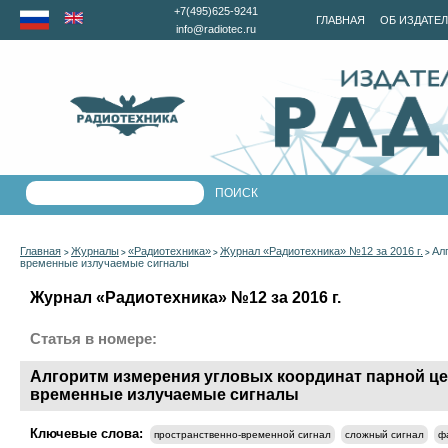
+7(495)625-9241
ГЛАВНАЯ
ОБ ИЗДАТЕ
info@radiotec.ru
Главная
Журналы
«Радиотехника»
Журнал «Радиотехника» №12 за 2016 г.
Ал
>
>
>
>
временные излучаемые сигналы
Журнал «Радиотехника» №12 за 2016 г.
Статья в номере:
Алгоритм измерения угловых координат парной ц
временные излучаемые сигналы
Ключевые слова:
пространственно-временной сигнал
сложный сигнал
ф