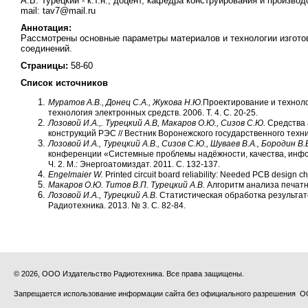
А.В. Турецкий - к.т.н., доцент, кафедра конструирования и произв
mail: tav7@mail.ru
Аннотация:
Рассмотрены основные параметры материалов и технологии изгот
соединений.
Страницы:
58-60
Список источников
Муратов А.В., Донец С.А., Жукова Н.Ю.
Проектирование и техноло
технология электронных средств. 2006. Т. 4. С. 20-25.
Лозовой И.А.,. Турецкий А.В, Макаров О.Ю., Сизов С.Ю.
Средства 
конструкций РЭС // Вестник Воронежского государственного техниче
Лозовой И.А., Турецкий А.В., Сизов С.Ю., Шуваев В.А., Бородин В.
конференции «Системные проблемы надёжности, качества, инфо
Ч. 2. М.: Энергоатомиздат. 2011. С. 132-137.
Engelmaier W.
Printed circuit board reliability: Needed PCB design c
Макаров О.Ю. Титов В.П. Турецкий А.В.
Алгоритм анализа печатны
Лозовой И.А., Турецкий А.В.
Статистическая обработка результат
Радиотехника. 2013. № 3. С. 82-84.
© 2026, ООО Издательство Радиотехника. Все права защищены.
Запрещается использование информации сайта без официального разрешения О