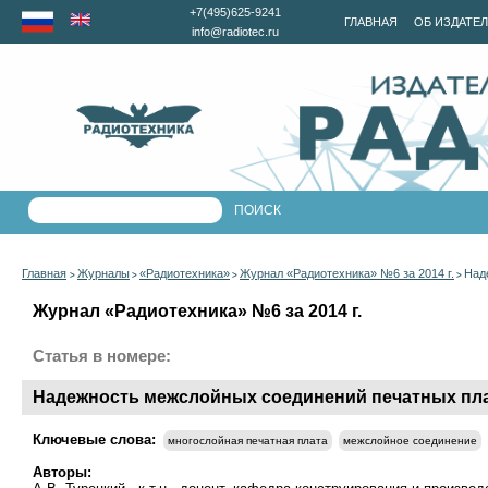
+7(495)625-9241
ГЛАВНАЯ
ОБ ИЗДАТЕ
info@radiotec.ru
Главная
Журналы
«Радиотехника»
Журнал «Радиотехника» №6 за 2014 г.
Над
>
>
>
>
Журнал «Радиотехника» №6 за 2014 г.
Статья в номере:
Надежность межслойных соединений печатных пл
Ключевые слова:
многослойная печатная плата
межслойное соединение
Авторы: