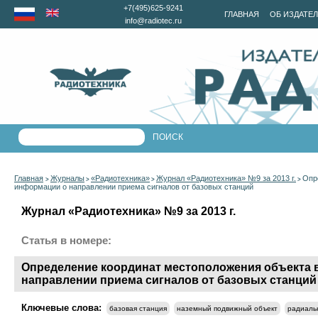
+7(495)625-9241
ГЛАВНАЯ
ОБ ИЗДАТЕ
info@radiotec.ru
Главная
Журналы
«Радиотехника»
Журнал «Радиотехника» №9 за 2013 г.
Опр
>
>
>
>
информации о направлении приема сигналов от базовых станций
Журнал «Радиотехника» №9 за 2013 г.
Статья в номере:
Определение координат местоположения объекта 
направлении приема сигналов от базовых станций
Ключевые слова:
базовая станция
наземный подвижный объект
радиаль