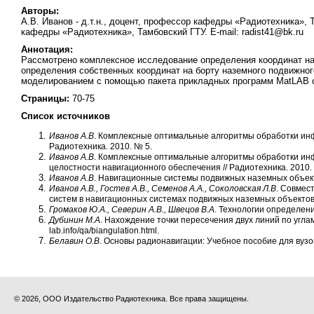
Авторы:
А.В. Иванов - д.т.н., доцент, профессор кафедры «Радиотехника», Т
кафедры «Радиотехника», Тамбовский ГТУ. E-mail: radist41@bk.ru
Аннотация:
Рассмотрено комплексное исследование определения координат н
определения собственных координат на борту наземного подвижног
моделированием с помощью пакета прикладных программ MatLAB оц
Страницы:
70-75
Список источников
Иванов А.В
. Комплексные оптимальные алгоритмы обработки инф
Радиотехника. 2010. № 5.
Иванов А.В
. Комплексные оптимальные алгоритмы обработки ин
целостности навигационного обеспечения // Радиотехника. 2010.
Иванов А.В
. Навигационные системы подвижных наземных объекто
Иванов А.В., Гостев А.В., Семенов А.А., Соколовская Л.В
. Совмес
систем в навигационных системах подвижных наземных объектов //
Громаков Ю.А., Северин А.В., Швецов В.А
. Технологии определени
Дубинин М.А
. Нахождение точки пересечения двух линий по углам 
lab.info/qa/biangulation.html
.
Белавин О.В
. Основы радионавигации: Учебное пособие для вузов.
© 2026, ООО Издательство Радиотехника. Все права защищены.