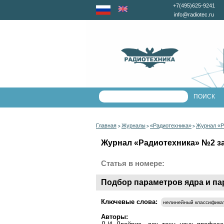
+7(495)625-9241
info@radiotec.ru
Главная
Журналы
«Радиотехника»
Журнал «Р
>
>
>
Журнал «Радиотехника» №2 за 
Статья в номере:
Подбор параметров ядра и п
Ключевые слова:
нелинейный классифика
Авторы: