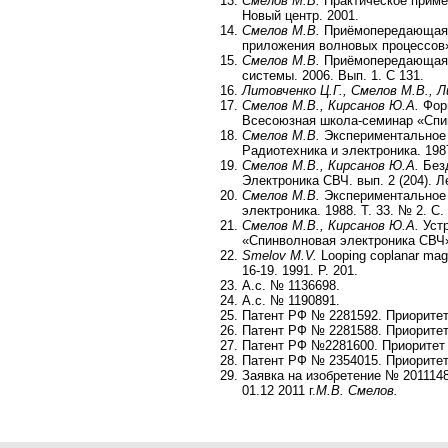
Смелов М.В.
Практическое примен
Новый центр. 2001.
Смелов М.В.
Приёмопередающая а
приложения волновых процессов».
Смелов М.В.
Приёмопередающая 
системы. 2006. Вып. 1. С 131.
Литовченко Ц.Г., Смелов М.В., Л
Смелов М.В., Кирсанов Ю.А.
Форм
Всесоюзная школа-семинар «Спин
Смелов М.В.
Экспериментальное 
Радиотехника и электроника. 198
Смелов М.В., Кирсанов Ю.А.
Безд
Электроника СВЧ. вып. 2 (204). Ле
Смелов М.В.
Экспериментальное 
электроника. 1988. Т. 33. № 2. С.
Смелов М.В., Кирсанов Ю.А.
Устр
«Спинволновая электроника СВЧ».
Smelov M.V.
Looping coplanar magn
16-19. 1991. P. 201.
А.с. № 1136698.
А.с. № 1190891.
Патент РФ № 2281592. Приоритет 
Патент РФ № 2281588. Приоритет 
Патент РФ №2281600. Приоритет и
Патент РФ № 2354015. Приоритет 
Заявка на изобретение № 2011148
01.12 2011 г.
М.В. Смелов.