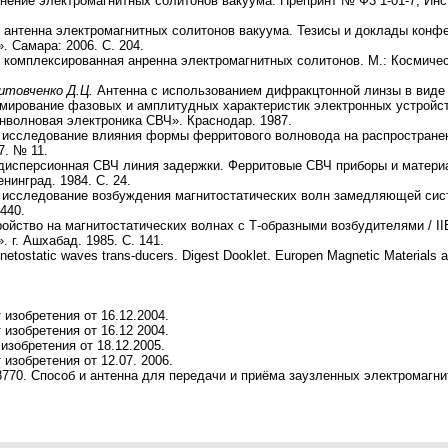
ение электромагнитных солитонов вакуума. Препринт № Ф3 1-01-7, Инс
нтенна электромагнитных солитонов вакуума. Тезисы и доклады конфер
 Самара: 2006. С. 204.
комплексированная анренна электромагнитных солитонов. М.: Космич
итовченко Д.Ц.
Антенна с использованием дифракцтонной линзы в виде п
ирование фазовых и амплитудных характеристик электронных устройств 
волновая электроника СВЧ». Краснодар. 1987.
исследование влияния формы ферритового волновода на распространени
7. № 11.
исперсионная СВЧ линия задержки. Ферритовые СВЧ приборы и материа
нинград. 1984. С. 24.
исследование возбуждения магнитостатических волн замедляющей систе
 440.
ойство на магнитостатических волнах с Т-образными возбудителями / I
 г. Ашхабад. 1985. С. 141.
etostatic waves trans-ducers. Digest Dooklet. Europen Magnetic Materials an
изобретения от 16.12.2004.
изобретения от 16.12 2004.
зобретения от 18.12.2005.
изобретения от 12.07. 2006.
770. Способ и антенна для передачи и приёма заузленных электромагни