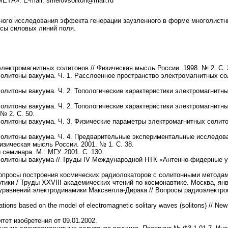
ЕТА». E-mail: smelovsoliton@mail.ru
ого исследования эффекта генерации заузленного в форме многолистни
осы силовых линий поля.
ектромагнитных солитонов // Физическая мысль России. 1998. № 2. С. 
литоны вакуума. Ч. 1. Расслоенное пространство электромагнитных со
литоны вакуума. Ч. 2. Топологические характеристики электромагнитны
литоны вакуума. Ч. 2. Топологические характеристики электромагнитны
№ 2. С. 50.
литоны вакуума. Ч. 3. Физические параметры электромагнитных солитон
олитоны вакуума. Ч. 4. Предварительные экспериментальные исследов
изическая мысль России. 2001. № 1. С. 38.
семинара. М.: МГУ. 2001. С. 130.
олитоны вакуума // Труды IV Международной НТК «Антенно-фидерные ус
просы построения космических радиолокаторов с солитонными методам
ики / Труды ХХVIII академических чтений по космонавтике. Москва, январ
равнений электродинамики Максвелла-Дирака // Вопросы радиоэлектрон
tions based on the model of electromagnetic solitary waves (solitons) // N
тет изобретения от 09.01.2002.