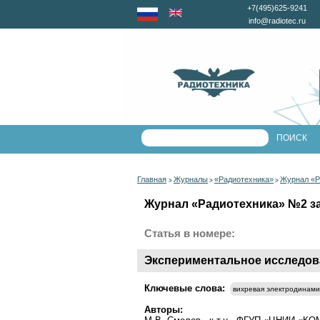
+7(495)625-9241
info@radiotec.ru
Главная
Журналы
«Радиотехника»
Журнал «Р
>
>
>
Журнал «Радиотехника» №2 за 
Статья в номере:
Экспериментальное исследова
Ключевые слова:
вихревая электродинами
Авторы: