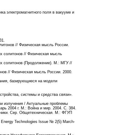
ка электромагнитного поля в вакууме и
31.
литонов // Физическая мысль России.
х солитонов // Физическая мысль
х солитонов (Продолжение). М.: МГУ //
ов // Физическая мысль России. 2000.
ания, базирующиеся на модели
тройства, системы и средства связи».
и излучения / Актуальные проблемы
ь 2004 г. М.: Война и мир. 2004. С. 384.
ики. Сер. Общетехническая. М.: ФГУП
ew Energy Technologies Issue № 2(5) March-