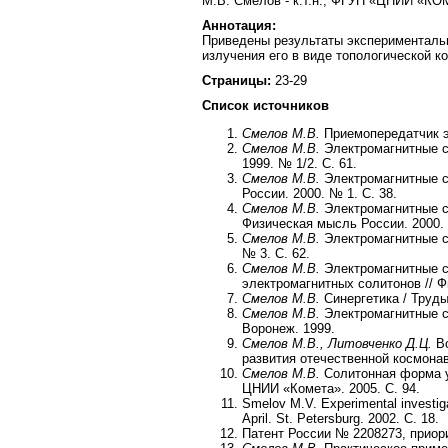
М.В. Смелов - к.т.н., ФГУП «ЦНИИ «КОМ
Аннотация:
Приведены результаты экспериментальн
излучения его в виде топологической к
Страницы:
23-29
Список источников
Смелов М.В.
Приемопередатчик эл
Смелов М.В.
Электромагнитные со
1999. № 1/2. С. 61.
Смелов М.В.
Электромагнитные со
России. 2000. № 1. С. 38.
Смелов М.В.
Электромагнитные со
Физическая мысль России. 2000. 
Смелов М.В.
Электромагнитные со
№ 3. С. 62.
Смелов М.В.
Электромагнитные с
электромагнитных солитонов // Ф
Смелов М.В.
Синергетика / Труды 
Смелов М.В.
Электромагнитные с
Воронеж. 1999.
Смелов М.В., Литовченко Д.Ц.
Во
развития отечественной космонавт
Смелов М.В.
Солитонная форма у
ЦНИИ «Комета». 2005. С. 94.
Smelov M.V. Experimental investiga
April. St. Petersburg. 2002. C. 18.
Патент России № 2208273, приори