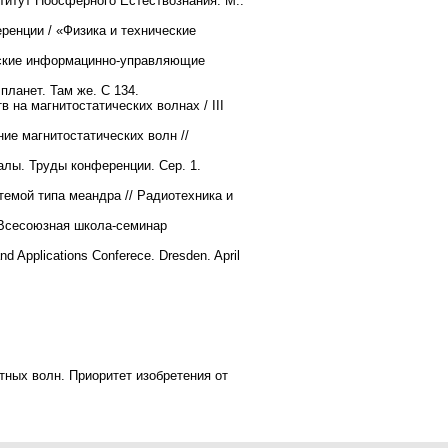
титут Ноосферного Естествознания. М.:
енции / «Физика и технические
еские информацинно-управляющие
ланет. Там же. С 134.
на магнитостатических волнах / III
е магнитостатических волн //
лы. Труды конференции. Сер. 1.
мой типа меандра // Радиотехника и
IВсесоюзная школа-семинар
d Applications Conferece. Dresden. April
тных волн. Приоритет изобретения от