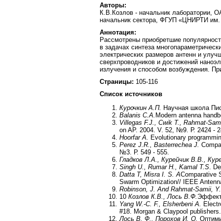
Авторы:
К.В.Козлов - начальник лаборатории, ОА
начальник сектора, ФГУП «ЦНИРТИ им.
Аннотация:
Рассмотрены приобретшие популярност
в задачах синтеза многопараметрическ
электрических размеров антенн и улуч
сверхпроводников и достижений наноэл
излучения и способом возбуждения. П
Страницы:
105-116
Список источников
Курочкин А.П.
Научная школа Писто
Balanis C.A.
Modern antenna handbo
Villegas F.J., Cwik T., Rahmat-Sam
on AP. 2004. V. 52, №9. Р. 2424 - 
Hoorfar A.
Evolutionary programming
Perez J.R., Basterrechea J.
Compari
№3. Р. 549 - 555.
Гладков Л.А., Курейчик В.В., Кур
Singh U., Rumar H., Kamal T.S
. De
Datta T, Misra I. S. A
Comparative S
Swarm Optimization// IEEE Antenna
Robinson, J. And Rahmat-Samii, Y.
10
Козлов К.В., Лось В.Ф.
Эффекти
Yang W.-C. F., Elsherbeni A.
Electr
#18. Morgan & Claypool publishers.
Лось В. Ф., Порохов И. О.
Оптими