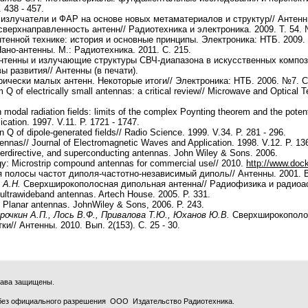
 438 - 457.
излучатели и ФАР на основе новых метаматериалов и структур// Антенны.
ерхнаправленность антенн// Радиотехника и электроника. 2009. Т. 54. 
тенной технике: история и основные принципы. Электроника: НТБ. 2009. 
ано-антенны. М.: Радиотехника. 2011. С. 215.
тенны и излучающие структуры СВЧ-диапазона в искусственных компози
ы развития// Антенны (в печати).
ически малых антенн. Некоторые итоги// Электроника: НТБ. 2006. №7. С.
Q of electrically small antennas: a critical review// Microwave and Optical 
modal radiation fields: limits of the complex Poynting theorem and the potenti
cation. 1997. V.11. P. 1721 - 1747.
n Q of dipole-generated fields// Radio Science. 1999. V.34. P. 281 - 296.
nnas// Journal of Electromagnetic Waves and Application. 1998. V.12. P. 136
perdirective, and superconducting antennas. John Wiley & Sons. 2006.
: Microstrip compound antennas for commercial use// 2010.
http://www.doc
полосы частот диполя-частотно-независимый диполь// Антенны. 2001. Вып
 А.Н.
Сверхширокополосная дипольная антенна// Радиофизика и радиоастр
ultrawideband antennas. Artech House. 2005. P. 331.
Planar antennas. JohnWiley & Sons, 2006. P. 243.
урочкин А.П., Лось В.Ф., Привалова Т.Ю., Юханов Ю.В.
Сверхширокополо
// Антенны. 2010. Вып. 2(153). С. 25 - 30.
права защищены.
без официального разрешения ООО Издательство Радиотехника.