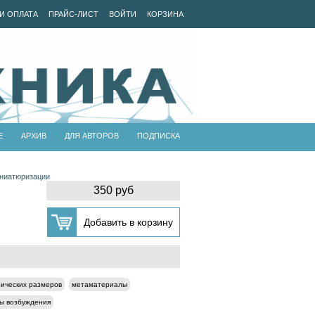
И ОПЛАТА
ПРАЙС-ЛИСТ
ВОЙТИ
КОРЗИНА
Е
АРХИВ
ДЛЯ АВТОРОВ
ПОДПИСКА
иниатюризации
350 руб
рических размеров
метаматериалы
ы возбуждения