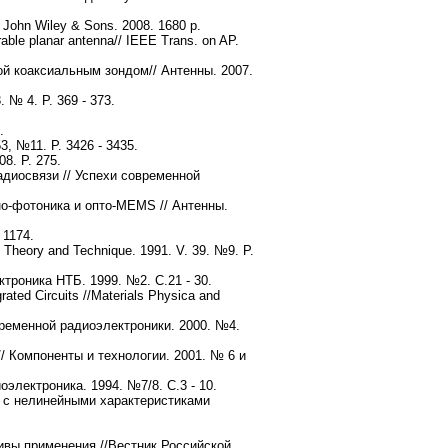
. John Wiley & Sons. 2008. 1680 р.
able planar antenna// IEEE Trans. on AP.
й коаксиальным зондом// Антенны. 2007.
3. № 4. P. 369 - 373.
.
3, №11. P. 3426 - 3435.
08. P. 275.
адиосвязи // Успехи современной
о-фотоника и опто-MEMS // Антенны.
 1174.
 Theory and Technique. 1991. V. 39. №9. P.
роника НТБ. 1999. №2. С.21 - 30.
ated Circuits //Materials Physica and
ременной радиоэлектроники. 2000. №4.
 Компоненты и технологии. 2001. № 6 и
электроника. 1994. №7/8. С.3 - 10.
 с нелинейными характеристиками
вы применения //Вестник Российской