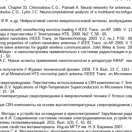
ok. Chapter 33. Christodolou C.G., Patnaik A. Neural networks for antennas
doulou C.G., Lyke J.C.
Neurocomputational analysis of a multiband reconfigur
ь В.Ф.
и др. Нейросетевой синтез микрополосковой антенны, возбуждаемо
l antenna with nonreflecting resistive loading // IEEE Trans. on AP. 1965. V. 1
ды и перспективы // Электроника НТБ. 2009. №2. C.58 - 65.
carbon nanotubes //IEEE Trans. on Nanotechnology. 2003. V.2, no.1. P.55 - 58
ing properties of carbon nanotubes antennas // IEEE Trans. on AP 2005. V. 5
tre wave antennas for gigabit wireless communication. John Wiley & Sons. 20
Микро - и наноэлектроника применительно к системам радиолокации и р
1 - 50.
 А.С.
Новые аспекты применения нанотехнологии в аппаратуре АФАР: нан
 излучателе // Журнал технической физики. 1939. Т.9. Вып. 13. С. 1161 -
et al.
Miniaturized HTS microstrip patch antenna //IEEE Trans. on Microwave
ерхпроводники. Перспективы использования в СВЧ-компонентах // Элект
ak D.V.
Applications of High-Temperature Superconductors in Microwave Integr
. 15 - 24.
температурные сверхпроводники в микроволновой технике // Успехи сов
е СВЧ-компоненты на основе высокотемпературных сверхпроводников //
.
Методы и устройства охлаждения в криоэлектронике// Зарубежная радио
ов А.И.
Современное состояние техники электродинамических устройств
емы телекоммуникаций. 2011. Вып. 1(3). С. 61 -81.
кие свойства метаматериала. Изд-во МГТУ им. Н.Э. Баумана 2007.
китов С.А.
Метаматериалы: фундаментальные исследования и перспекти