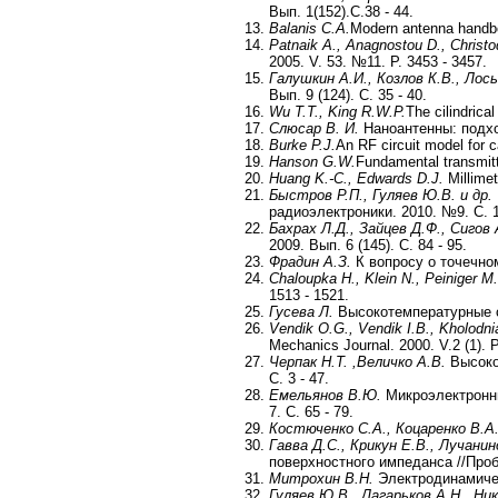
Вып. 1(152).С.38 - 44.
Balanis C.A.
Modern antenna handbo
Patnaik A., Anagnostou D., Christo
2005. V. 53. №11. P. 3453 - 3457.
Галушкин А.И., Козлов К.В., Лос
Вып. 9 (124). С. 35 - 40.
Wu T.T., King R.W.P.
The cilindrica
Слюсар В. И.
Наноантенны: подхо
Burke P.J.
An RF circuit model for 
Hanson G.W.
Fundamental transmitt
Huang K.-C., Edwards D.J.
Millime
Быстров Р.П., Гуляев Ю.В. и др.
радиоэлектроники. 2010. №9. С. 1
Бахрах Л.Д., Зайцев Д.Ф., Сигов
2009. Вып. 6 (145). С. 84 - 95.
Фрадин А.З.
К вопросу о точечном
Chaloupka H., Klein N., Peiniger M. 
1513 - 1521.
Гусева Л.
Высокотемпературные св
Vendik O.G., Vendik I.B., Kholodni
Mechanics Journal. 2000. V.2 (1). P
Черпак Н.Т. ,Величко А.В.
Высоко
С. 3 - 47.
Емельянов В.Ю.
Микроэлектронны
7. C. 65 - 79.
Костюченко С.А., Коцаренко В.А
Гавва Д.С., Крикун Е.В., Лучанин
поверхностного импеданса //Пробл
Митрохин В.Н.
Электродинамичес
Гуляев Ю.В., Лагарьков А.Н., Ни