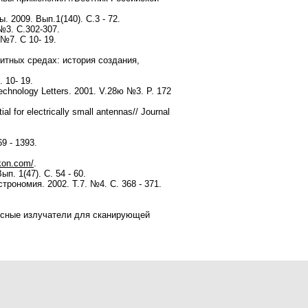
 2009. Вып.1(140). С.3 - 72.
№3. С.302-307.
№7. С 10- 19.
тных средах: история создания,
 10- 19.
Technology Letters. 2001. V.28ю №3. P. 172
al for electrically small antennas// Journal
9 - 1393.
kon.com/
.
. 1(47). С. 54 - 60.
ономия. 2002. Т.7. №4. С. 368 - 371.
сные излучатели для сканирующей