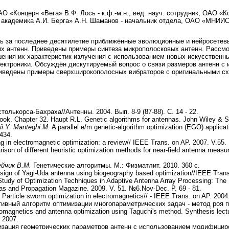
О «Концерн «Вега» В.Ф. Лось - к.ф.-м.н., вед. науч. сотрудник, ОАО «Кон
 академика А.И. Берга» А.Н. Шаманов - начальник отдела, ОАО «МНИИ
ь за последнее десятилетие приближённые эволюционные и нейросетев
их антенн. Приведены примеры синтеза микрополосковых антенн. Рассм
шения их характеристик излучения с использованием новых искусствен
ектроники. Обсуждён дискутируемый вопрос о связи размеров антенн с
риведены примеры сверхширокополосных вибраторов с оригинальными с
лькорса-Бахраха//Антенны. 2004. Вып. 8-9 (87-88). С. 14 - 22.
ok. Chapter 32. Haupt R.L. Genetic algorithms for antennas. John Wiley & S
ii Y. Manteghi M.
A parallel e/m genetic-algorithm optimization (EGO) applica
2434.
 in electromagnetic optimization: a review// IEEE Trans. on AP. 2007. V.55. 
son of different heuristic optimization methods for near-field antenna meas
ейчик В.М.
Генетические алгоритмы. М.: Физматлит. 2010. 360 с.
sign of Yagi-Uda antenna using biogeography based optimization//IEEE Trans
tudy of Optimization Techniques in Adaptive Antenna Array Processing: The B
s and Propagation Magazine. 2009. V. 51. №6.Nov-Dec. P. 69 - 81.
Particle sworm optimization in electromagnetics// - IEEE Trans. on AP. 2004.
вный алгоритм оптимизации многопараметрических задач - метод роя пчёл
omagnetics and antenna optimization using Taguchi's method. Synthesis lect
 2007.
зация геометрических параметров антенн с использованием модифициров