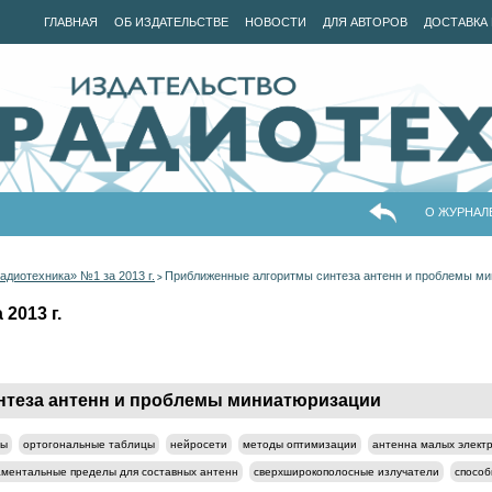
ГЛАВНАЯ
ОБ ИЗДАТЕЛЬСТВЕ
НОВОСТИ
ДЛЯ АВТОРОВ
ДОСТАВКА 
О ЖУРНАЛ
адиотехника» №1 за 2013 г.
Приближенные алгоритмы синтеза антенн и проблемы м
>
2013 г.
теза антенн и проблемы миниатюризации
мы
ортогональные таблицы
нейросети
методы оптимизации
антенна малых элект
ментальные пределы для составных антенн
сверхширокополосные излучатели
способ