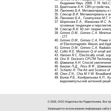
Академии Наук. 2008. Т.78. №5.С.
Братчиков А.Н.
СВЧ-устройства, 
Панченко Б.А.
Метаматериалы и св
Слюсар В.И
. Метаматериалы в ан
Панченко Б.А., Гизатуллин М.Г.
Н
Шорохова Е.А., Манахова М.С.
Ан
основные тенденции и перспектив
Слюсар В.И.
60 лет теории электр
Grimes D.M., Grimes C.A.
Minimum 
- 177.
Grimes D.M., Grimes C.A.
Power in 
of Electromagnetic Waves and Appli
Grimes D.M., Grimes C.A.
Radiatio
Collin R.E.
Minimum Q of small ante
Hansen R.C.
Electrically small, su
Orsi R.
Dockon's CPLTM Technology
Шаманов А.Н.
Способ увеличения 
Бахрах Л.Д., Лось В.Ф., Шаманов
Schantz H.
The Art and Science of 
Chen Z.N., Chia M.Y.W.
Broadband 
Болов Р.Б., Кондратьева А.П., К
видеоимпульсной антенной решётки
© 2026, ООО Издательство Радиотехника. Все 
Запрещается использование информации сайта 