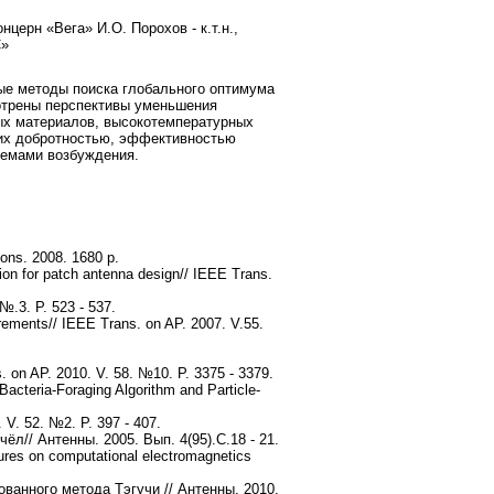
церн «Вега» И.О. Порохов - к.т.н.,
С»
ые методы поиска глобального оптимума
отрены перспективы уменьшения
ных материалов, высокотемпературных
 их добротностью, эффективностью
хемами возбуждения.
ons. 2008. 1680 p.
tion for patch antenna design// IEEE Trans.
№.3. P. 523 - 537.
urements// IEEE Trans. on AP. 2007. V.55.
. on AP. 2010. V. 58. №10. P. 3375 - 3379.
acteria-Foraging Algorithm and Particle-
 V. 52. №2. P. 397 - 407.
// Антенны. 2005. Вып. 4(95).С.18 - 21.
ures on computational electromagnetics
анного метода Тэгучи // Антенны. 2010.