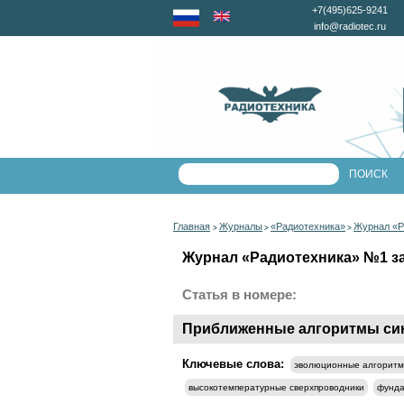
+7(495)625-9241
info@radiotec.ru
Главная
Журналы
«Радиотехника»
Журнал «Р
>
>
>
Журнал «Радиотехника» №1 за 
Статья в номере:
Приближенные алгоритмы син
Ключевые слова:
эволюционные алгорит
высокотемпературные сверхпроводники
фунда