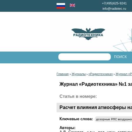
+7(495)625-9241
info@radiotec.ru
Главная
Журналы
«Радиотехника»
Журнал «Р
>
>
>
Журнал «Радиотехника» №1 за 
Статья в номере:
Расчет влияния атмосферы н
Ключевые слова:
дозорные РЛС воздушно
Авторы: