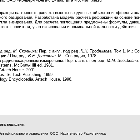
ник, ОАО «Концерн «Вега». E-mail: alira746@rambler.ru
ракции на точность расчета высоты воздушных объектов и эффекты осл
ого базирования. Разработана модель расчета рефракции на основе по
 угла визирования. Для расчета поглощения предложены формулы, дающ
ысоты носителя, угла визирования и номинальной дальности действия.
од ред.
М. Сколника
: Пер. с англ. под ред
.К.Н. Трофимова.
Том 1. М.: Со
ции / Под ред.
В.Е. Дулевича
. М.: Сов.радио, 1978.
о радиолокационным измерениям: Пер. с англ. под ред.
М.М. Вейсбейна
.
Systems. McGraw-Hill ed. 1981.
rtech House. 2001.
es. SciTech Publishing. 1999.
ogy Encyclopedia. Artech House. 1998.
права защищены.
без официального разрешения ООО Издательство Радиотехника.