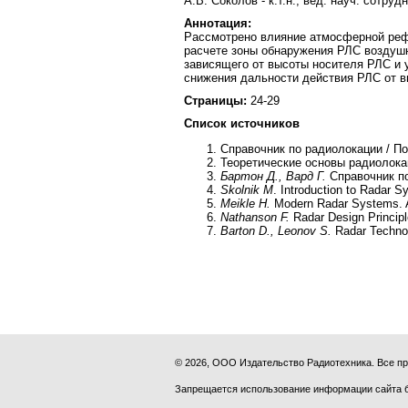
А.В. Соколов - к.т.н., вед. науч. сотруд
Аннотация:
Рассмотрено влияние атмосферной реф
расчете зоны обнаружения РЛС воздушн
зависящего от высоты носителя РЛС и
снижения дальности действия РЛС от в
Страницы:
24-29
Список источников
Справочник по радиолокации / П
Теоретические основы радиолока
Бартон Д., Вард Г.
Справочник п
Skolnik M
. Introduction to Radar 
Meikle H.
Modern Radar Systems. A
Nathanson F.
Radar Design Principl
Barton D., Leonov S.
Radar Technol
© 2026, ООО Издательство Радиотехника. Все 
Запрещается использование информации сайта 