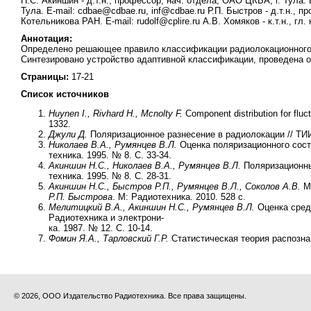
Н.С. Акиншин - д.т.н., профессор, нач. отдела, ОАО ЦКБА, г. Тула. 
Тула. E-mail: cdbae@cdbae.ru, inf@cdbae.ru Р.П. Быстров - д.т.н., 
Котельникова РАН. E-mail: rudolf@cplire.ru А.В. Хомяков - к.т.н., г
Аннотация:
Определено решающее правило классификации радиолокационного 
Синтезировано устройство адаптивной классификации, проведена о
Страницы:
17-21
Список источников
Huynen I., Rivhard H., Mcnolty F.
Component distribution for fluc
1332.
Джули Д.
Поляризационное разнесение в радиолокации // ТИИЭР
Николаев В.А., Румянцев В.Л.
Оценка поляризационного сост
техника. 1995. № 8. С. 33-34.
Акиншин Н.С., Николаев В.А., Румянцев В.Л.
Поляризационны
техника. 1995. № 8. С. 28-31.
Акиншин Н.С., Быстров Р.П., Румянцев В.Л., Соколов А.В.
Ми
Р.П. Быстрова
. М: Радиотехника. 2010. 528 с.
Мелитицкий В.А., Акиншин Н.С., Румянцев В.Л.
Оценка сред
Радиотехника и электрони-
ка. 1987. № 12. С. 10-14.
Фомин Я.А., Тарловский Г.Р.
Статистическая теория распознав
© 2026, ООО Издательство Радиотехника. Все права защищены.