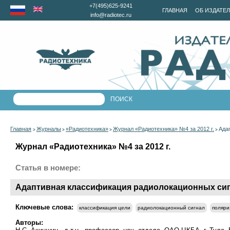
+7(495)625-9241
ГЛАВНАЯ
ОБ ИЗДАТЕ
info@radiotec.ru
Главная
Журналы
«Радиотехника»
Журнал «Радиотехника» №4 за 2012 г.
Ада
>
>
>
>
Журнал «Радиотехника» №4 за 2012 г.
Статья в номере:
Адаптивная классификация радиолокационных си
Ключевые слова:
классификация цели
радиолокационный сигнал
поляри
Авторы: