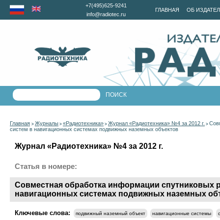
+7(495)625-9241
ГЛАВНАЯ
ОБ ИЗДАТЕ
info@radiotec.ru
Главная
Журналы
«Радиотехника»
Журнал «Радиотехника» №4 за 2012 г.
Сов
>
>
>
>
систем в навигационных системах подвижных наземных объектов
Журнал «Радиотехника» №4 за 2012 г.
Статья в номере:
Совместная обработка информации спутниковых р
навигационных системах подвижных наземных об
Ключевые слова:
подвижный наземный объект
навигационные системы