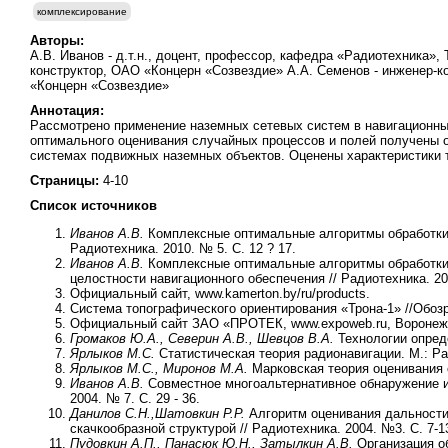
комплексирование
Авторы:
А.В. Иванов - д.т.н., доцент, профессор, кафедра «Радиотехника»,
конструктор, ОАО «Концерн «Созвездие» А.А. Семенов - инженер-к
«Концерн «Созвездие»
Аннотация:
Рассмотрено применение наземных сетевых систем в навигационны
оптимального оценивания случайных процессов и полей получены
системах подвижных наземных объектов. Оценены характеристики 
Страницы:
4-10
Список источников
И
ванов А.В.
Комплексные оптимальные алгоритмы обработки 
Радиотехника. 2010. № 5. С. 12 ? 17.
И
ванов А.В.
Комплексные оптимальные алгоритмы обработки
целостности навигационного обеспечения // Радиотехника. 201
Официальный сайт, www.kamerton.by/ru/products.
Система топографического ориентирования «Трона-1» //Обозр
Официальный сайт ЗАО «ПРОТЕК, www.expoweb.ru, Воронеж,
Громаков Ю.А., Северин А.В., Шевцов В.А.
Технологии опред
Ярлыков М.С.
Статистическая теория радионавигации. М.: Рад
Ярлыков М.С., Миронов М.А.
Марковская теория оценивания с
Иванов А.В.
Совместное многоальтернативное обнаружение и 
2004. № 7. С. 29 - 36.
Данилов С.Н.,
Шатовкин Р.Р.
Алгоритм оценивания дальности
скачкообразной структурой // Радиотехника. 2004. №3. С. 7-1
Пудовкин А.П., Панасюк Ю.Н., Затылкин А.В.
Организация о