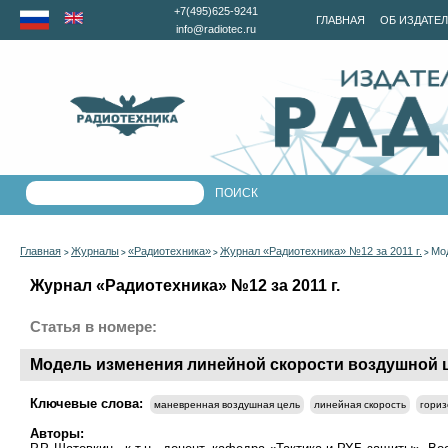
+7(495)625-9241
ГЛАВНАЯ
ОБ ИЗДАТЕ
info@radiotec.ru
Главная
Журналы
«Радиотехника»
Журнал «Радиотехника» №12 за 2011 г.
Мо
>
>
>
>
Журнал «Радиотехника» №12 за 2011 г.
Статья в номере:
Модель изменения линейной скорости воздушной 
Ключевые слова:
маневренная воздушная цель
линейная скорость
гориз
Авторы: