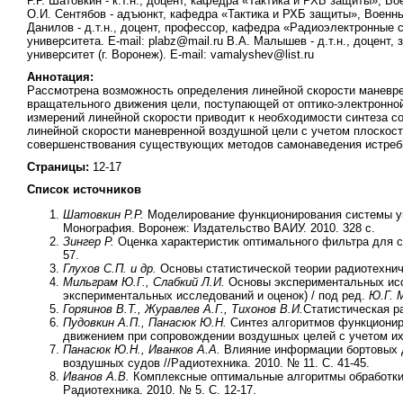
Р.Р. Шатовкин - к.т.н., доцент, кафедра «Тактика и РХБ защиты», В
О.И. Сентябов - адъюнкт, кафедра «Тактика и РХБ защиты», Военный
Данилов - д.т.н., доцент, профессор, кафедра «Радиоэлектронные
университета. Е-mail: plabz@mail.ru В.А. Малышев - д.т.н., доце
университет (г. Воронеж). E-mail: vamalyshev@list.ru
Аннотация:
Рассмотрена возможность определения линейной скорости маневре
вращательного движения цели, поступающей от оптико-электронной
измерений линейной скорости приводит к необходимости синтеза с
линейной скорости маневренной воздушной цели с учетом плоскос
совершенствования существующих методов самонаведения истреб
Страницы:
12-17
Список источников
Шатовкин Р.Р.
Моделирование функционирования системы уп
Монография. Воронеж: Издательство ВАИУ. 2010. 328 с.
Зингер Р.
Оценка характеристик оптимального фильтра для сл
57.
Глухов С.П. и др.
Основы статистической теории радиотехниче
Мильграм Ю.Г., Слабкий Л.И.
Основы экспериментальных исс
экспериментальных исследований и оценок) / под ред.
Ю.Г. 
Горяинов В.Т., Журавлев А.Г., Тихонов В.И.
Статистическая р
Пудовкин А.П., Панасюк Ю.Н.
Синтез алгоритмов функционир
движением при сопровождении воздушных целей с учетом их в
Панасюк Ю.Н., Иванков А.А.
Влияние информации бортовых 
воздушных судов //Радиотехника. 2010. № 11. С. 41-45.
Иванов А.В.
Комплексные оптимальные алгоритмы обработки 
Радиотехника. 2010. № 5. С. 12-17.