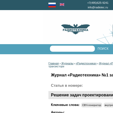
+7(495)625-9241
info@radiotec.ru
Главная
Журналы
«Радиотехника»
Журнал «Ра
>
>
>
транзисторе
Журнал «Радиотехника» №1 за 
Статья в номере:
Решение задач проектировани
Ключевые слова:
СВЧ-генератор
внутре
Авторы: