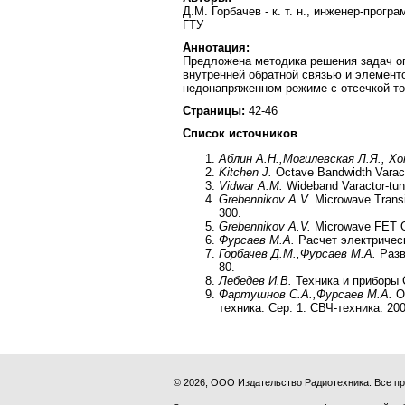
Д.М. Горбачев - к. т. н., инженер-прог
ГТУ
Аннотация:
Предложена методика решения задач оп
внутренней обратной связью и элементо
недонапряженном режиме с отсечкой то
Страницы:
42-46
Список источников
Аблин А.Н.,
Могилевская Л.Я., Х
Kitchen J.
Octave Bandwidth Varacto
Vidwar A.M.
Wideband Varactor-tune
Grebennikov A.V.
Microwave Transis
300.
Grebennikov A.V.
Microwave FET Osc
Фурсаев М.А.
Расчет электрическ
Горбачев Д.М.,
Фурсаев М.А.
Разв
80.
Лебедев И.В.
Техника и приборы С
Фартушнов С.А.,
Фурсаев М.А.
Об
техника. Сер. 1. СВЧ-техника. 200
© 2026, ООО Издательство Радиотехника. Все 