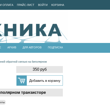
И ОПЛАТА
ПРАЙС-ЛИСТ
ВОЙТИ
КОРЗИНА
Е
АРХИВ
ДЛЯ АВТОРОВ
ПОДПИСКА
нней обратной связью на биполярном
350 руб
иполярном транзисторе
боты