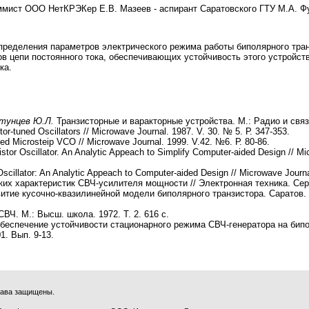
раммист ООО НетКРЭКер Е.В. Мазеев - аспирант Саратовского ГТУ М.А. Фу
ределения параметров электрического режима работы биполярного тран
в цепи постоянного тока, обеспечивающих устойчивость этого устройства
ка.
отунцев Ю.Л.
Транзисторные и варакторные устройства. М.: Радио и связь
r-tuned Oscillators // Microwave Journal. 1987. V. 30. № 5. Р. 347-353.
d Microsteip VCO // Microwave Journal. 1999. V.42. №6. Р. 80-86.
tor Oscillator. An Analytic Appeach to Simplify Computer-aided Design // Mi
illator: An Analytic Appeach to Computer-aided Design // Microwave Journal
их характеристик СВЧ-усилителя мощности // Электронная техника. Сер. 1
итие кусочно-квазилинейной модели биполярного транзистора. Саратов. В
ВЧ. М.: Высш. школа. 1972. Т. 2. 616 с.
еспечение устойчивости стационарного режима СВЧ-генератора на бипо
1. Вып. 9-13.
права защищены.