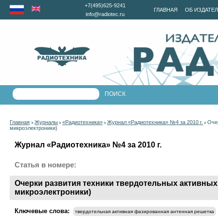
+7(495)625-9241
ГЛАВНАЯ
ОБ ИЗДАТЕ
info@radiotec.ru
Главная
Журналы
«Радиотехника»
Журнал «Радиотехника» №4 за 2010 г.
Оче
>
>
>
>
микроэлектроники)
Журнал «Радиотехника» №4 за 2010 г.
Статья в номере:
Очерки развития техники твердотельных активных
микроэлектроники)
Ключевые слова:
твердотельная активная фазированная антенная решетка