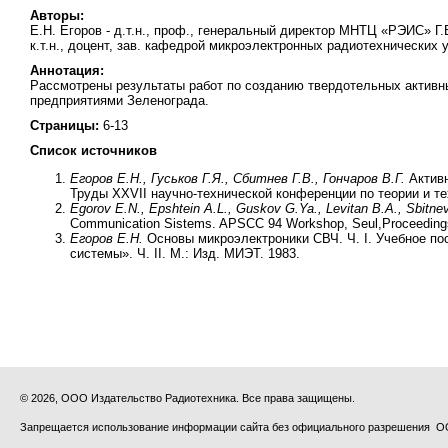
Авторы:
Е.Н. Егоров - д.т.н., проф., генеральный директор МНТЦ «РЭИС» Г.
к.т.н., доцент, зав. кафедрой микроэлектронных радиотехнических
Аннотация:
Рассмотрены результаты работ по созданию твердотельных активн
предприятиями Зеленограда.
Страницы:
6-13
Список источников
Егоров Е.Н., Гуськов Г.Я., Сбитнев Г.В., Гончаров В.Г.
Активн
Труды ХХVII научно-технической конференции по теории и те
Egorov E.N., Epshtein A.L., Guskov G.Ya., Levitan B.A., Sbitnev
Communication Sistems. APSCC 94 Workshop, Seul,Proceedings
Егоров Е.Н.
Основы микроэлектроники СВЧ. Ч. I. Учебное по
системы». Ч. II. М.: Изд. МИЭТ. 1983.
© 2026, ООО Издательство Радиотехника. Все права защищены.
Запрещается использование информации сайта без официального разрешения О