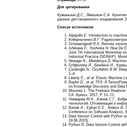
Для цитирования
Куманькин Д.С., Ямашкин С.А.
Архитек
данных дистанционного зондирования Земл
Список источников
Alpaydin E
. Introduction to machin
Коберниченко В.Г
. Радиоэлектро
Schowengerdt R.A
. Remote sensing
Ishikawa F., Yoshioka N
. How Do E
Joint 7th International Workshop o
Industrial Practice (SER&IP). Mont
Hewage N., Meedeniya D.
Machine 
Гудфеллоу Я., Бенджио И., Курв
Çürükoğlu N., Özyildirim B.M
. Deep
1–4.
Liberty E., et al
. Elastic Machine L
Baylor D., et al
. TFX: A TensorFlow
on Knowledge Discovery and Data 
Moroney L
. The Firebase Realtime 
CA: Apress. 2017. P. 51–71.
Чекмарев М.А., Клюев С.Г., Бобр
технологий. Оптимизация и инфор
Barrak A., Eghan E.E., Adams B.
O
Conference on Software Analysis, 
Data Version Control with Python a
19.06.2023).
Python R. Data Version Control wit