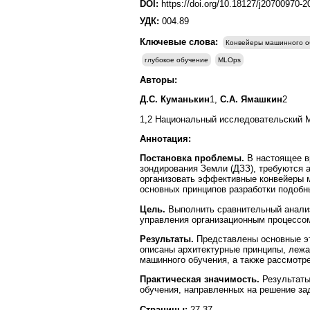
DOI:
https://doi.org/10.18127/j20700970-
УДК:
004.89
Ключевые слова:
Конвейеры машинного о
глубокое обучение
MLOps
Авторы:
Д.С. Куманькин
1,
С.А. Ямашкин
2
1,2 Национальный исследовательский Мо
Аннотация:
Постановка проблемы.
В настоящее в
зондирования Земли (ДЗЗ), требуются 
организовать эффективные конвейеры м
основных принципов разработки подобн
Цель.
Выполнить сравнительный анализ
управления организационным процессом
Результаты.
Представлены основные э
описаны архитектурные принципы, лежа
машинного обучения, а также рассмотре
Практическая значимость.
Результат
обучения, направленных на решение за
Страницы:
27-37