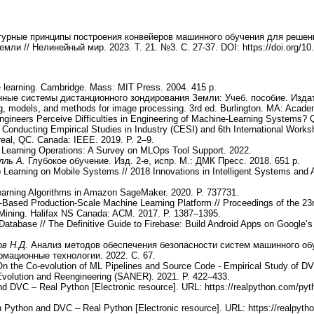
турные принципы построения конвейеров машинного обучения для решен
и // Нелинейный мир. 2023. Т. 21. №3. С. 27-37. DOI: https://doi.org/10
e learning. Cambridge. Mass: MIT Press. 2004. 415 p.
нные системы дистанционного зондирования Земли: Учеб. пособие. Издат
, models, and methods for image processing. 3rd ed. Burlington. MA: Acade
ngineers Perceive Difficulties in Engineering of Machine-Learning Systems?
n Conducting Empirical Studies in Industry (CESI) and 6th International Wor
real, QC. Canada: IEEE. 2019. P. 2–9.
Learning Operations: A Survey on MLOps Tool Support. 2022.
илль А.
Глубокое обучение. Изд. 2-е, испр. М.: ДМК Пресс. 2018. 651 p.
 Learning on Mobile Systems // 2018 Innovations in Intelligent Systems and 
earning Algorithms in Amazon SageMaker. 2020. P. 737731.
-Based Production-Scale Machine Learning Platform // Proceedings of the 2
Mining. Halifax NS Canada: ACM. 2017. P. 1387–1395.
Database // The Definitive Guide to Firebase: Build Android Apps on Google’s
ов Н.Д
. Анализ методов обеспечения безопасности систем машинного об
мационные технологии. 2022. С. 67.
n the Co-evolution of ML Pipelines and Source Code - Empirical Study of DVC
Evolution and Reengineering (SANER). 2021. P. 422–433.
nd DVC – Real Python [Electronic resource]. URL: https://realpython.com/pyth
h Python and DVC – Real Python [Electronic resource]. URL: https://realpytho