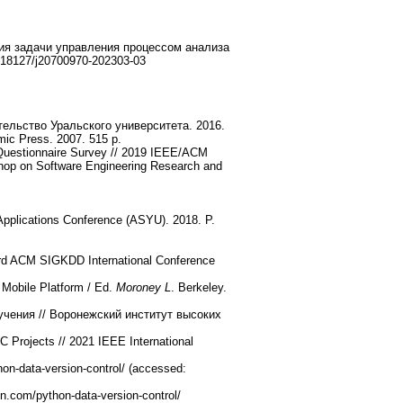
ия задачи управления процессом анализа
.18127/j20700970-202303-03
ельство Уральского университета. 2016.
mic Press. 2007. 515 p.
 Questionnaire Survey // 2019 IEEE/ACM
kshop on Software Engineering Research and
Applications Conference (ASYU). 2018. P.
3rd ACM SIGKDD International Conference
 Mobile Platform / Ed.
Moroney L
. Berkeley.
учения // Воронежский институт высоких
 Projects // 2021 IEEE International
on-data-version-control/ (accessed:
n.com/python-data-version-control/