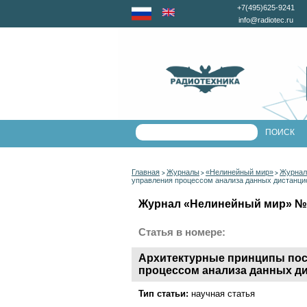
+7(495)625-9241
info@radiotec.ru
Главная
Журналы
«Нелинейный мир»
Журнал
>
>
>
управления процессом анализа данных дистанци
Журнал «Нелинейный мир» №3 
Статья в номере:
Архитектурные принципы пос
процессом анализа данных д
Тип статьи:
научная статья