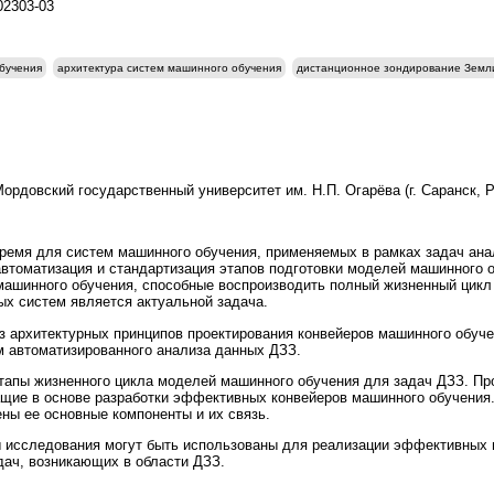
202303-03
бучения
архитектура систем машинного обучения
дистанционное зондирование Земл
рдовский государственный университет им. Н.П. Огарёва (г. Саранск, Р
ремя для систем машинного обучения, применяемых в рамках задач ана
автоматизация и стандартизация этапов подготовки моделей машинного 
ашинного обучения, способные воспроизводить полный жизненный цикл 
ых систем является актуальной задача.
 архитектурных принципов проектирования конвейеров машинного обуче
 автоматизированного анализа данных ДЗЗ.
тапы жизненного цикла моделей машинного обучения для задач ДЗЗ. П
щие в основе разработки эффективных конвейеров машинного обучения
ны ее основные компоненты и их связь.
ы исследования могут быть использованы для реализации эффективных
дач, возникающих в области ДЗЗ.