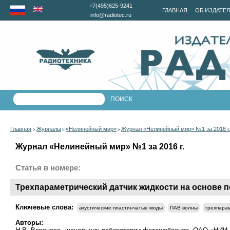
+7(495)625-9241
ГЛАВНАЯ
ОБ ИЗДАТЕ
info@radiotec.ru
Главная
Журналы
«Нелинейный мир»
Журнал «Нелинейный мир» №1 за 2016 г
>
>
>
Журнал «Нелинейный мир» №1 за 2016 г.
Статья в номере:
Трехпараметрический датчик жидкости на основе 
Ключевые слова:
акустические пластинчатые моды
ПАВ волны
трехпара
Авторы: