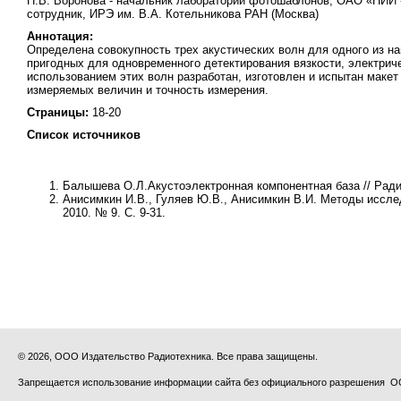
Н.В. Воронова - начальник лаборатории фотошаблонов, ОАО «НИИ «Эл
сотрудник, ИРЭ им. В.А. Котельникова РАН (Москва)
Аннотация:
Определена совокупность трех акустических волн для одного из н
пригодных для одновременного детектирования вязкости, электрич
использованием этих волн разработан, изготовлен и испытан макет
измеряемых величин и точность измерения.
Страницы:
18-20
Список источников
Балышева О.Л.
Акустоэлектронная компонентная база // Ради
Анисимкин И.В., Гуляев Ю.В., Анисимкин В.И.
Методы исслед
2010. № 9. С. 9-31.
© 2026, ООО Издательство Радиотехника. Все права защищены.
Запрещается использование информации сайта без официального разрешения О