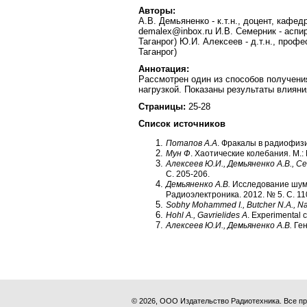
Авторы:
А.В. Демьяненко - к.т.н., доцент, каф
demalex@inbox.ru И.В. Семерник - асп
Таганрог) Ю.И. Алексеев - д.т.н., про
Таганрог)
Аннотация:
Рассмотрен один из способов получени
нагрузкой. Показаны результаты влияни
Страницы:
25-28
Список источников
Потапов А.А
. Фракалы в радиофизи
Мун Ф
. Хаотические колебания. М.:
Алексеев Ю.И., Демьяненко А.В., С
С. 205-206.
Демьяненко А.В.
Исследование шумо
Радиоэлектроника. 2012. № 5. С. 11
Sobhy Mohammed I., Butcher N.A., N
Hohl A., Gavrielides A
. Experimental c
Алексеев Ю.И., Демьяненко А.В.
Ген
© 2026, ООО Издательство Радиотехника. Все 