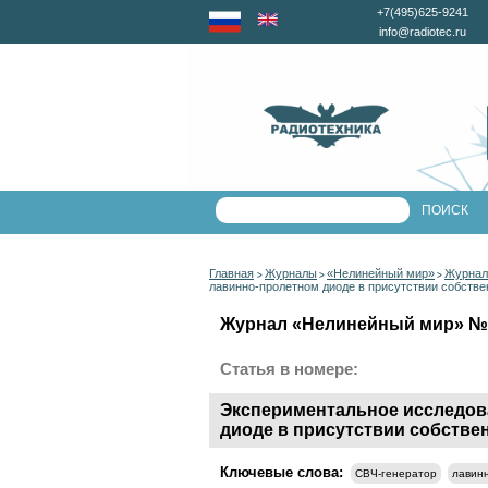
+7(495)625-9241
info@radiotec.ru
Главная
Журналы
«Нелинейный мир»
Журнал
>
>
>
лавинно-пролетном диоде в присутствии собстве
Журнал «Нелинейный мир» №1 
Статья в номере:
Экспериментальное исследова
диоде в присутствии собстве
Ключевые слова:
СВЧ-генератор
лавин