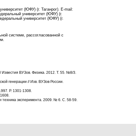
иверситет (ЮФУ) (г. Таганрог). E-mail:
деральный университет (ЮФУ) (г.
едеральный университет (ЮФУ) (г.
ьной системе, рассогласованной с
ии.
Известия ВУЗов. Физика. 2012. Т. 55. №8/3.
ой генерации // Изв. ВУЗов России.
1997. P. 1301-1308.
-1608.
техника эксперимента. 2009. № 6. С. 58-59.