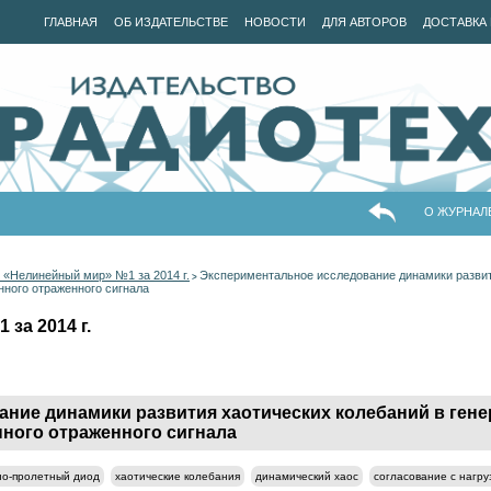
ГЛАВНАЯ
ОБ ИЗДАТЕЛЬСТВЕ
НОВОСТИ
ДЛЯ АВТОРОВ
ДОСТАВКА 
О ЖУРНАЛ
 «Нелинейный мир» №1 за 2014 г.
Экспериментальное исследование динамики развит
>
нного отраженного сигнала
за 2014 г.
ние динамики развития хаотических колебаний в гене
нного отраженного сигнала
но-пролетный диод
хаотические колебания
динамический хаос
согласование с нагру