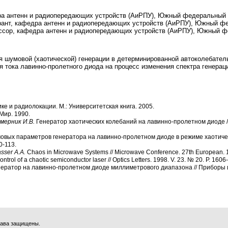
едра антенн и радиопередающих устройств (АиРПУ), Южный федеральный ун
ирант, кафедра антенн и радиопередающих устройств (АиРПУ), Южный фе
фессор, кафедра антенн и радиопередающих устройств (АиРПУ), Южный ф
я шумовой (хаотической) генерации в детерминированной автоколебател
я тока лавинно-пролетного диода на процесс изменения спектра генерац
ке и радиолокации. М.: Университетская книга. 2005.
 Мир. 1990.
емерник И.В.
Генератор хаотических колебаний на лавинно-пролетном диоде // 
вых параметров генератора на лавинно-пролетном диоде в режиме хаотическ
0-113.
asser A.A.
Chaos in Microwave Systems // Microwave Conference. 27th European. 
ontrol of a chaotic semiconductor laser // Optics Letters. 1998. V. 23. № 20. P. 1606
ератор на лавинно-пролетном диоде миллиметрового диапазона // Приборы и 
права защищены.