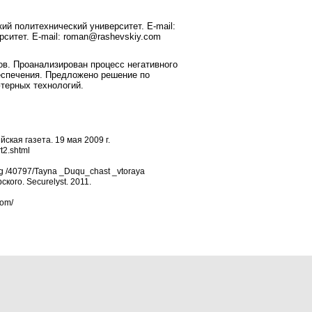
ий политехнический университет. E-mail:
рситет. E-mail: roman@rashevskiy.com
в. Проанализирован процесс негативного
еспечения. Предложено решение по
терных технологий.
ская газета. 19 мая 2009 г.
t2.shtml
log /40797/Tayna _Duqu_chast _vtoraya
ого. Securelyst. 2011.
com/