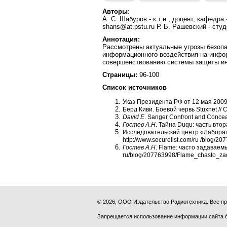
Авторы:
А. С. Шабуров - к.т.н., доцент, кафед
shans@at.pstu.ru Р. Б. Рашевский - ст
Аннотация:
Рассмотрены актуальные угрозы безопа
информационного воздействия на инфо
совершенствованию системы защиты ин
Страницы:
96-100
Список источников
Указ Президента РФ от 12 мая 2009 
Берд Киви. Боевой червь Stuxnet // Се
David E
. Sanger Confront and Concea
Гостев А.Н
. Тайна
Duqu: часть втора
Исследовательский центр «Лаборатор
http://www.securelist.com/ru /blog/
Гостев А.Н
. Flame: часто задаваемы
ru/blog/207763998/Flame_chasto_z
© 2026, ООО Издательство Радиотехника. Все 
Запрещается использование информации сайта 