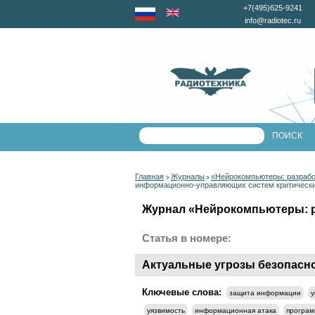
+7(495)625-9241
info@radiotec.ru
Главная
Журналы
«Нейрокомпьютеры: разрабо
>
>
информационно-управляющих систем критически
Журнал «Нейрокомпьютеры: ра
Статья в номере:
Актуальные угрозы безопасн
Ключевые слова:
защита информации
у
уязвимость
информационная атака
програм