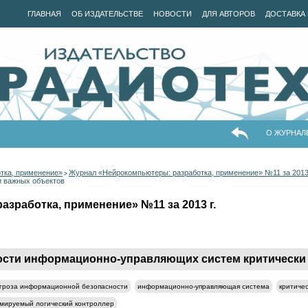
ГЛАВНАЯ
ОБ ИЗДАТЕЛЬСТВЕ
НОВОСТИ
ДЛЯ АВТОРОВ
ДОСТАВКА 
О ЖУРНАЛ
тка, применение»
Журнал «Нейрокомпьютеры: разработка, применение» №11 за 2013 
>
 важных объектов
зработка, применение» №11 за 2013 г.
ости информационно-управляющих систем критически
гроза информационной безопасности
информационно-управляющая система
критиче
мируемый логический контроллер