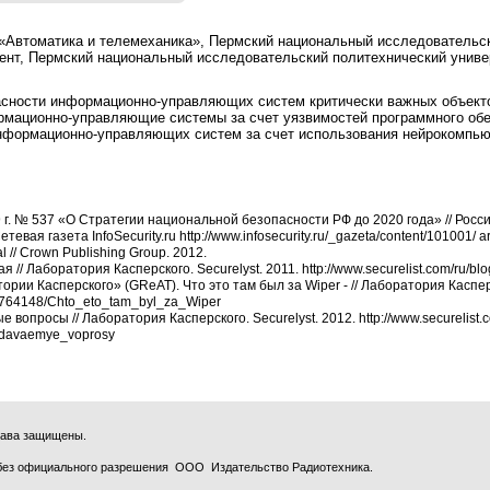
ра «Автоматика и телемеханика», Пермский национальный исследовательск
удент, Пермский национальный исследовательский политехнический униве
сности информационно-управляющих систем критически важных объекто
рмационно-управляющие системы за счет уязвимостей программного об
формационно-управляющих систем за счет использования нейрокомпью
г. № 537 «О Стратегии национальной безопасности РФ до 2020 года» // Россий
тевая газета InfoSecurity.ru http://www.infosecurity.ru/_gazeta/content/101001/ ar
l // Crown Publishing Group. 2012.
я // Лаборатория Касперского. Securelyst. 2011. http://www.securelist.com/ru/b
ии Касперского» (GReAT). Что это там был за Wiper - // Лаборатория Касперск
207764148/Chto_eto_tam_byl_za_Wiper
е вопросы // Лаборатория Касперского. Securelyst. 2012. http://www.securelist.
adavaemye_voprosy
права защищены.
без официального разрешения ООО Издательство Радиотехника.