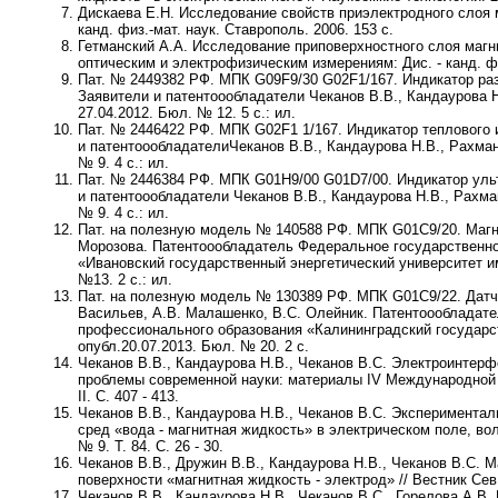
Дискаева Е.Н.
Исследование свойств приэлектродного слоя 
канд. физ.-мат. наук. Ставрополь. 2006. 153 с.
Гетманский А.А.
Исследование приповерхностного слоя магни
оптическим и электрофизическим измерениям: Дис. - канд. физ
Пат. № 2449382 РФ. МПК G09F9/30 G02F1/167. Индикатор ра
Заявители и патентоообладатели
Чеканов В.В., Кандаурова 
27.04.2012. Бюл. № 12. 5 с.: ил.
Пат. № 2446422 РФ. МПК G02F1 1/167. Индикатор теплового 
и патентоообладатели
Чеканов В.В., Кандаурова Н.В., Рахма
№ 9. 4 с.: ил.
Пат. № 2446384 РФ. МПК G01H9/00 G01D7/00. Индикатор уль
и патентоообладатели
Чеканов В.В., Кандаурова Н.В., Рахма
№ 9. 4 с.: ил.
Пат. на полезную модель № 140588 РФ. МПК G01C9/20. Магн
Морозова.
Патентоообладатель Федеральное государственно
«Ивановский государственный энергетический университет им.
№13. 2 с.: ил.
Пат. на полезную модель № 130389 РФ. МПК G01C9/22. Датч
Васильев, А.В. Малашенко, В.С. Олейник.
Патентоообладате
профессионального образования «Калининградский государст
опубл.
20.07.2013
. Бюл. № 20. 2 с.
Чеканов В.В., Кандаурова Н.В., Чеканов В.С.
Электроинтерфе
проблемы современной науки: материалы IV Международной на
II. С. 407 - 413.
Чеканов В.В., Кандаурова Н.В., Чеканов В.С.
Эксперименталь
сред «вода - магнитная жидкость» в электрическом поле, во
№ 9. Т. 84. С. 26 - 30.
Чеканов В.В., Дружин В.В., Кандаурова Н.В., Чеканов В.С.
Ма
поверхности «магнитная жидкость - электрод» // Вестник СевК
Чеканов В.В., Кандаурова Н.В., Чеканов В.С.
,
Горелова А.В.