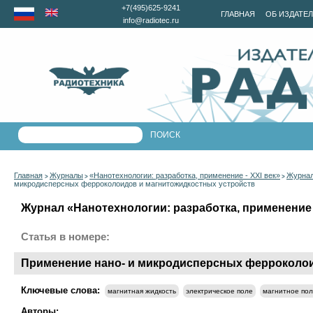
+7(495)625-9241
ГЛАВНАЯ
ОБ ИЗДАТЕ
info@radiotec.ru
Главная
Журналы
«Нанотехнологии: разработка, применение - XXI век»
Журнал
>
>
>
микродисперсных ферроколоидов и магнитожидкостных устройств
Журнал «Нанотехнологии: разработка, применение - 
Статья в номере:
Применение нано- и микродисперсных ферроколои
Ключевые слова:
магнитная жидкость
электрическое поле
магнитное по
Авторы: