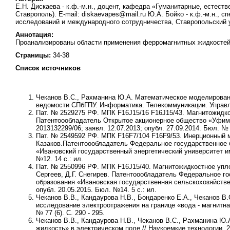
Е.Н. Дискаева - к.ф.-м.н., доцент, кафедра «Гуманитарные, естест
Ставрополь). E-mail: diskaevapes@mail.ru Ю.А. Бойко - к.ф.-м.н.,
исследований и международного сотрудничества, Ставропольский уни
Аннотация:
Проанализированы области применения ферромагнитных жидкостей с
Страницы:
34-38
Список источников
Чеканов В.С., Рахманина Ю.А.
Математическое моделирование
ведомости СПбГПУ. Информатика. Телекоммуникации. Управле
Пат. № 2529275 РФ. МПК F16J15/16 F16J15/43. Магнитожидко
Патентоообладатель Открытое акционерное общество «Уфим
2013132299/06; заявл. 12.07.2013; опубл.
27.09.2014
. Бюл. № 
Пат. № 2549592 РФ. МПК F16F7/104 F16F9/53. Инерционный 
Казаков.
Патентоообладатель Федеральное государственное 
«Ивановский государственный энергетический университет им.
№12. 14 с.: ил.
Пат. № 2550996 РФ. МПК F16J15/40. Магнитожидкостное упл
Сергеев, Д.Г. Снегирев.
Патентоообладатель Федеральное го
образования «Ивановская государственная сельскохозяйствен
опубл. 20.05.2015. Бюл. №14. 5 с.: ил.
Чеканов В.В., Кандаурова Н.В., Бондаренко Е.А., Чеканов В
исследование электроотражения на границе «вода - магнитная
№ 77 (6). С. 290 - 295.
Чеканов В.В., Кандаурова Н.В., Чеканов В.С., Рахманина Ю.
жидкость» в электрическом поле // Наукоемкие технологии. 20