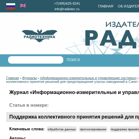
+7(495)625-9241
ГЛАВНАЯ
ОБ ИЗДАТЕ
info@radiotec.ru
Главная
Журналы
«Информационно-измерительные и управляющие системы»
>
>
коллективного принятия решений для предотвращения угрозы наводнений в Санкт
Журнал «Информационно-измерительные и управля
Статья в номере:
Поддержка коллективного принятия решений для п
Ключевые слова:
обработка данных
прогнозирование
поддержка принят
Авторы: