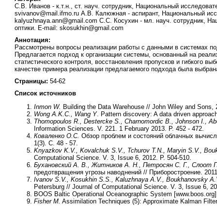
С.В. Иванов - к.т.н., ст. науч. сотрудник, Национальный исследова
svivanov@mail.ifmo.ru А.В. Калюжная - аспирант, Национальный ис
kalyuzhnaya.ann@gmail.com С.С. Косухин - мл. науч. сотрудник, 
оптики. E-mail: skosukhin@gmail.com
Аннотация:
Рассмотрены вопросы реализации работы с данными в системах по
Предлагается подход к организации системы, основанный на реали
статистического контроля, восстановления пропусков и гибкого вы
качестве примера реализации предлагаемого подхода была выбран
Страницы:
54-62
Список источников
Inmon W.
Building the Data Warehouse // John Wiley and Sons,
Wong A.K.C., Wang Y
. Pattern discovery: A data driven approac
Thomopoulos R., Destercke S., Charnomordic B., Johnson I., Ab
Information Sciences. V. 221. 1 February 2013. P. 452 - 472.
Коваленко О.С.
Обзор проблем и состояний облачных вычисле
1(3). С. 48 - 57.
Knyazkov K.V., Kovalchuk S.V., Tchurov T.N., Maryin S.V., Bo
Computational Science. V. 3, Issue 6, 2012. P. 504-510.
Бухановский А. В., Житников А. Н., Петросян С. Г., Слоот П
предотвращения угрозы наводнений // Приборостроение. 2011.
Ivanov S.V., Kosukhin S.S., Kaluzhnaya
А
.V., Boukhanovsky
А
.
Petersburg // Journal of Computational Science. V. 3, Issue 6, 20
BOOS Baltic Operational Oceanographic System [www.boos.org]
Fisher M.
Assimilation Techniques (5): Approximate Kalman Filte