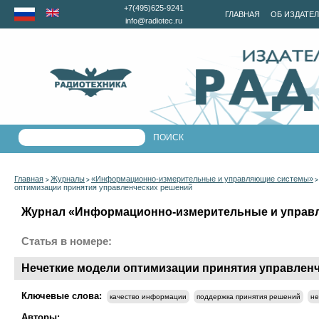
+7(495)625-9241
ГЛАВНАЯ
ОБ ИЗДАТЕ
info@radiotec.ru
Главная
Журналы
«Информационно-измерительные и управляющие системы»
>
>
оптимизации принятия управленческих решений
Журнал «Информационно-измерительные и управля
Статья в номере:
Нечеткие модели оптимизации принятия управлен
Ключевые слова:
качество информации
поддержка принятия решений
не
Авторы: