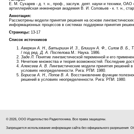
Е. М. Сухарев - д. т. н., проф., заслуж. деят. науки и техники, ОАО
артиллерийская инженерная академия В. И. Соловьев - к. т. н., с
Аннотация:
Рассмотрены модели принятия решения на основе лингвистически
информационных процессов в системах поддержки принятия решен
Страницы:
13-17
Список источников
Аверкин А. Н., Батыршин И. З., Блишун А. Ф., Силов В. Б., Т
/ под ред.
Д. А. Поспелова.
М.: Наука. 1986.
Заде Л.
Понятие лингвистической переменной и его применени
Нечеткие множества и теория возможностей. Последние дост
Алексеев А. В.
Лингвистические модели принятия решений в 
условиях неопределенности. Рига: РПИ. 1980.
Борисов А. Н., Попов В. А.
Восстановление функции полезност
решений в условиях неопределенности. Рига: РПИ. 1980.
© 2026, ООО Издательство Радиотехника. Все права защищены.
Запрещается использование информации сайта без официального разрешения О