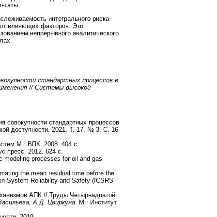
ьтаты.
слеживаемость интегрального риска
 от влияющих факторов. Это
зованием непрерывного аналитического
лах.
овокупности стандартных процессов в
именения // Системы высокой
ия совокупности стандартных процессов
й доступности. 2021. Т. 17. № 3. С. 16-
тем М.: ВПК. 2008. 404 с.
с пресс. 2012. 624 с.
ic modeling processes for oil and gas
imating the mean residual time before the
 on System Reliability and Safety (ICSRS -
анизмов АПК // Труды Четырнадцатой
Васильева, А.Д. Цвиркуна
. М.: Институт
ости. 2019.