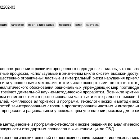
202202-03
ация
качество
прогнозирование
процесс
риск
система
аспространении и развитии процессного подхода выяснилось, что на во
тные процессы, используемые в жизненном цикле систем высокой досту
ущественно ограничены: частные и интегральный риски нарушения прие
 или упрощенными методами, в том числе экспертными, не отражают в 
аналитического обоснования рациональных упреждающих мер противоде
 требуют длительной научно-методической проработки. Возникло крити
ми возможностями в прогнозировании частных и интегрального рисков.
лей, комплексов алгоритмов и программ, технологических и методичес
остей заинтересованных сторон в прогнозировании частных и интеграль
х процессов и рациональном упреждающем управлении рисками для раз
 методические и программно-технологические решения по аналитическо
вокупности стандартных процессов в жизненном цикле СВД.
-технологических решений по прогнозированию рисков с использование