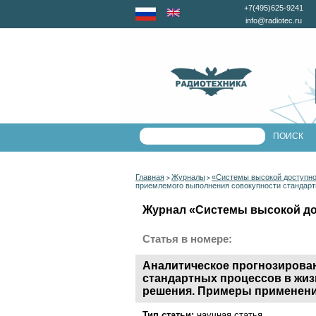
+7(495)625-9241
info@radiotec.ru
Главная
Журналы
«Системы высокой доступн
>
>
приемлемого выполнения совокупности стандарт
Журнал «Системы высокой дос
Статья в номере:
Аналитическое прогнозирова
стандартных процессов в жиз
решения. Примеры применени
Тип статьи:
научная статья