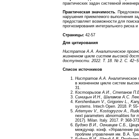
практических задач системной инжене
Практическая значимость
. Предложен
нарушения приемлемого выполнения за
предоставляет возможности для поиск
прогнозирования интегрального риска 
Страницы:
42-57
Для цитирования
Нистратов А.А. Аналитическое прогно
жизненном цикле систем высокой дост
доступности. 2022. Т. 18. № 2. С. 42−57.
Список источников
Нистратов А.А.
Аналитическое п
в жизненном цикле систем высоко
31.
Костогрызов А.И.
,
Степанов П.В
Синицын И.Н., Шаламов А.С.
Лек
Kershenbaum V., Grigoriev L., Kany
systems. Intech Open. 2018. Р. 55
Artemyev V., Kostogryzov A., Ruden
next parameters abnormalities for m
2017). Milan. Italy. 2017. Р. 368-373
Будзко В.И., Огнивцев С.Б., Цвир
междунар. конф. «Управление ра
проблем управления им. В.А. Трап
Будзко В.И., Шмид А.В.
Проблемы 