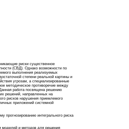
зникающие риски существенное
пности (СВД). Однако возможности по
млемого выполнения реализуемых
достаточной степени реальной картины и
йствия угрозам, а специализированные
чное методическое противоречие между
 Данная работа посвящена решению
ких решений, направленных на
ного рисков нарушения приемлемого
личных приложений системной
му прогнозированию интегрального риска
м моделей и методов для решения