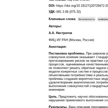
DOI:
https://doi.org/10.18127/j20729472-
УДК:
681.3.06 (075.32)
Ключевые слова:
Безопасность
информ
Авторы:
А.А. Нистратов
ФИЦ ИУ РАН (Москва, Россия)
Аннотация:
Постановка проблемы.
При широком р
совокупное влияние оказывают стандар
прогнозированию рисков на практике с
процессов, оцениваемые качественными
не позволяют решать обратные задачи 
модели конкретных систем и процессов
объективными потребностями и реальны
проблемы создания вероятностных моде
удовлетворение аналитических потребн
выполнения совокупностей стандартны
инженерии.
Цель.
Предложить научно обоснованные
нарушения приемлемого выполнения со
Результаты.
Дано описание программно