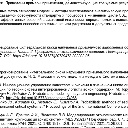
рии. Приведены примеры применения, демонстрирующие требуемые резул
ные математические модели и методы обеспечивают аналитическую про
даваемой совокупности стандартных процессов в жизненном цикле СВД
а эффективных решений в системной инженерии, определяемых с исполь
и обоснования способов его снижения или удержания в допустимых преде
зирование интегрального риска нарушения приемлемого выполнения с
упности. Часть 2. Программно-технологические решения. Примеры пр
 DOI: https://doi.org/ 10.18127/j20729472-202202-03
рогнозирование интегрального риска нарушения приемлемого выполнен
й доступности. Ч. 1. Математические модели и методы // Системы высоко
.
Инновационное управление качеством и рисками в жизненном цикле сис
ции по теории систем интегрированной логистической поддержки. М: Тору
gin P., Nistratov
A.
Probabilistic modeling in system engineering. Probabilist
-79.
http://dx.doi.org/10.5772/intechopen.74963
.
ko Ju., Kurpatov O., Nistratov G., Nistratov
A.
Probabilistic methods of est
onitored critical systems // Proceedings of the 2nd International Conference
.
кун А.Д., Ерешко Ф.И., Шевченко В.В.
Моделирование экономических мех
звитием крупномасштабных систем» (MLSD'2021) / Под общей ред.
С.Н. 
езникова РАН. 2021. С. 1790-1817. DOI: 10.25728/4377.2021.71.29.001.
цифровой трансформации здравоохранения // Системы высокой доступн