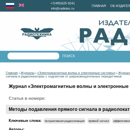
+7(495)625-9241
ГЛАВНАЯ
ОБ ИЗДАТЕ
info@radiotec.ru
Главная
Журналы
«Электромагнитные волны и электронные системы»
Журнал 
>
>
>
сигнала в радиолокаторах с подсветом от широковещательных передатчиков
Журнал «Электромагнитные волны и электронные с
Статья в номере:
Методы подавления прямого сигнала в радиолока
Ключевые слова:
полуактивная радиолокация
прямой сигнал
эффективно
Авторы: