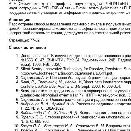
А. Е. Охрименко - д. т. н., проф., гл. науч. сотрудник, ЧНПУП «НТЛаб
науч. сотрудник ФГУП «ГКБ «Связь» E-mail: rostov@gkbsviaz.ru П. Г
государственный университет информатики и радиоэлектроники E-ma
Аннотация:
Рассмотрены способы подавления прямого сигнала в полуактивных
целей; проанализирована комплексная эффективность применения 
когерентной автокомпенсации, демодуляции со спектральной режек
Страницы:
77-82
Список источников
Использование ТВ-излучения для построения пассивного радиолока
№1555. C. 47. (ВИНИТИ / РЖ: 24. Радиотехника. 24В. Радио
тома), 1996. №8. 8В20).
Silent Sentry. Innovative Technology for Passive, Persistent Sur
http://www.lockheedmartin.com/data/assets/10644.pdf.
Охрименко А. Е.
Первенец белорусской радиолокации - скрыт
Saini, R., Cherniakov, M., Lenive, V.,
Direct path interference sup
Conference,Adelaide, Australia, 3-5 Sept. 2003. P. 309-314.
Возможности электродинамического экранирования и улучше
диапазона: Итоговый отчет о НИР / НПГП «Алевкурп»; исп.
Ю
Охрименко А. Е.
Основы радиолокации и радиоэлектронная бор
Андрианов В. А., Арманд Н. А.
Рассеяние радиоволн подстила
Т. 22. № 9. С. 1816-1822.
Вайнштейн Л. А., Зубаков В. Д.
Выделение сигналов на фоне
Горелик Г. С.
К теории рассеяния радиоволн на блуждающих не
№ 6. С. 695-703.
Бакут П. А., Большаков И. А., Герасимов Б. М.
Вопросы стати
Храпун И. С., Охрименко А. Е., Давыденко И. Н.
Пространств